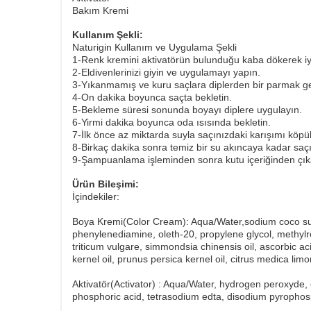
Bakım Kremi
Kullanım Şekli:
Naturigin Kullanım ve Uygulama Şekli
1-Renk kremini aktivatörün bulunduğu kaba dökerek iy
2-Eldivenlerinizi giyin ve uygulamayı yapın.
3-Yıkanmamış ve kuru saçlara diplerden bir parmak ge
4-On dakika boyunca saçta bekletin.
5-Bekleme süresi sonunda boyayı diplere uygulayın.
6-Yirmi dakika boyunca oda ısısında bekletin.
7-İlk önce az miktarda suyla saçınızdaki karışımı köpük
8-Birkaç dakika sonra temiz bir su akıncaya kadar saçı
9-Şampuanlama işleminden sonra kutu içeriğinden çık
Ürün Bileşimi:
İçindekiler:
Boya Kremi(Color Cream): Aqua/Water,sodium coco sulf
phenylenediamine, oleth-20, propylene glycol, methylr
triticum vulgare, simmondsia chinensis oil, ascorbic ac
kernel oil, prunus persica kernel oil, citrus medica limonu
Aktivatör(Activator) : Aqua/Water, hydrogen peroxyde, c
phosphoric acid, tetrasodium edta, disodium pyrophos