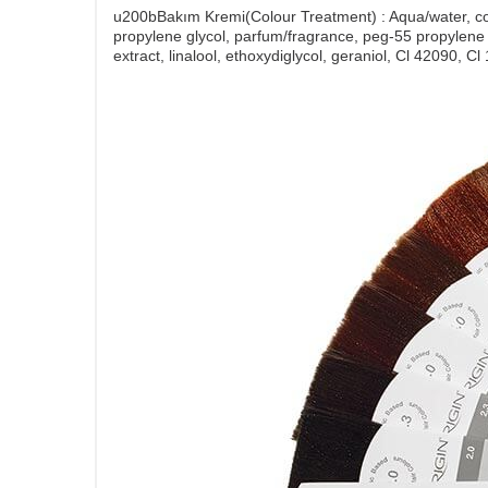
u200bBakım Kremi(Colour Treatment) : Aqua/water, co
propylene glycol, parfum/fragrance, peg-55 propylene g
extract, linalool, ethoxydiglycol, geraniol, Cl 42090, Cl