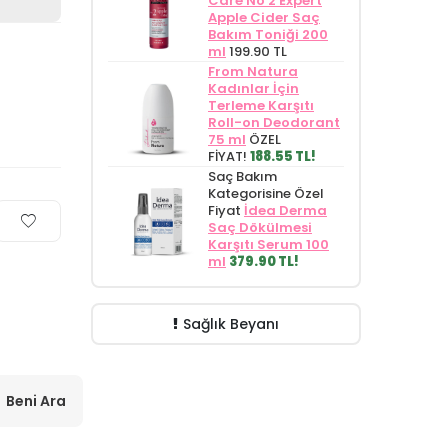
Care No 2 Expert
Apple Cider Saç
Bakım Toniği 200
ml
199.90 TL
From Natura
Kadınlar İçin
Terleme Karşıtı
Roll-on Deodorant
75 ml
ÖZEL
FİYAT!
188.55 TL!
Saç Bakım
Kategorisine Özel
Fiyat
İdea Derma
Saç Dökülmesi
Karşıtı Serum 100
ml
379.90 TL!
Sağlık Beyanı
Beni Ara