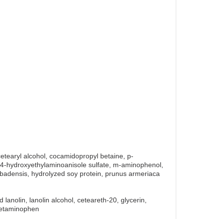
tearyl alcohol, cocamidopropyl betaine, p-
o-4-hydroxyethylaminoanisole sulfate, m-aminophenol,
barbadensis, hydrolyzed soy protein, prunus armeriaca
lanolin, lanolin alcohol, ceteareth-20, glycerin,
acetaminophen