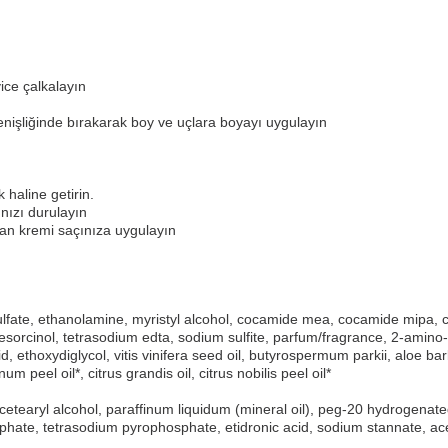
ice çalkalayın
nişliğinde bırakarak boy ve uçlara boyayı uygulayın
 haline getirin.
nızı durulayın
an kremi saçınıza uygulayın
ate, ethanolamine, myristyl alcohol, cocamide mea, cocamide mipa, ce
esorcinol, tetrasodium edta, sodium sulfite, parfum/fragrance, 2-amin
id, ethoxydiglycol, vitis vinifera seed oil, butyrospermum parkii, aloe 
m peel oil*, citrus grandis oil, citrus nobilis peel oil*
etearyl alcohol, paraffinum liquidum (mineral oil), peg-20 hydrogenated 
phate, tetrasodium pyrophosphate, etidronic acid, sodium stannate, 