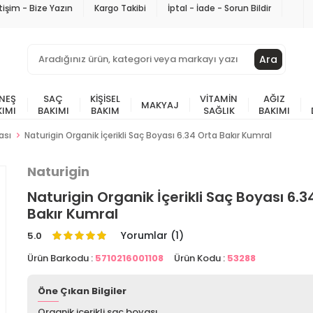
etişim - Bize Yazın
Kargo Takibi
İptal - İade - Sorun Bildir
Ara
NEŞ
SAÇ
KIŞISEL
VITAMIN
AĞIZ
MAKYAJ
KIMI
BAKIMI
BAKIM
SAĞLIK
BAKIMI
ası
Naturigin Organik İçerikli Saç Boyası 6.34 Orta Bakır Kumral
Naturigin
Naturigin Organik İçerikli Saç Boyası 6.3
Bakır Kumral
Yorumlar (1)
5.0
Ürün Barkodu :
5710216001108
Ürün Kodu :
53288
Öne Çıkan Bilgiler
Organik içerikli saç boyası.