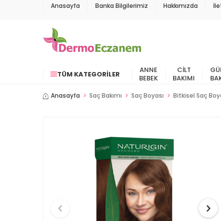
Anasayfa
Banka Bilgilerimiz
Hakkımızda
İl
ANNE
CILT
GÜ
TÜM KATEGORILER
BEBEK
BAKIMI
BA
Anasayfa
Saç Bakımı
Saç Boyası
Bitkisel Saç Boy