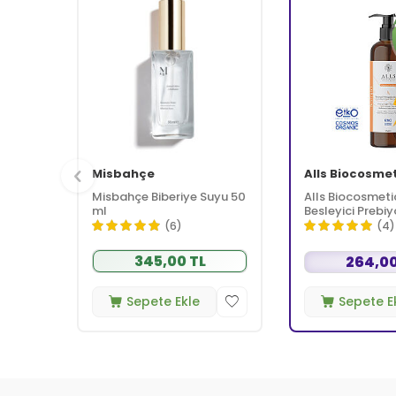
Misbahçe
Alls Biocosme
Misbahçe Biberiye Suyu 50
Alls Biocosmeti
ml
Besleyici Prebiy
Kremi 350 ml
(6)
(4)
345,00 TL
264,00
Sepete Ekle
Sepete E