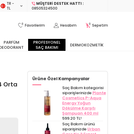
TR −
MÜŞTERI DESTEK HATTI :
TL
08505324500
0
0
Favorilerim
Hesabım
Sepetim
PARFÜM
PROFESYONEL
DERMOKOZMETIK
DEODORANT
SAÇ BAKIMI
Ürüne Özel Kampanyalar
4 Orta
Saç Bakım kategorisi
siparişlerinizde
Plante
Cosmetics P-Aqua
Energy Yoğun
Dökülme Karşıtı
Şampuan 400 ml
599.20 TL!
Saç Bakım ürünü
siparişinizde
Urban