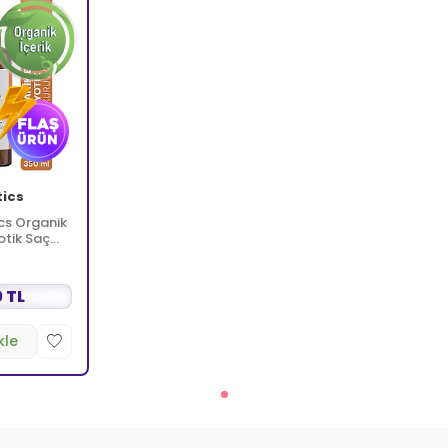
tics
cs Organik
otik Saç
 TL
kle