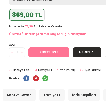
869,00 TL
Havale ile
17,38
TL daha az ödeyin.
Üretici / İthalatçı firma bilgileri için tıklayınız
ADET
SEPETE EKLE
HEMEN AL
Listeye Ekle
Tavsiye Et
Yorum Yap
Fiyat Alarmı
Paylaş
Soru ve Cevap
Tavsiye Et
İade Koşulları