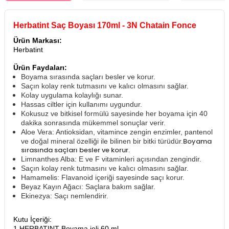
Herbatint Saç Boyası 170ml - 3N Chatain Fonce
Ürün Markası:
Herbatint
Ürün Faydaları:
Boyama sırasında saçları besler ve korur.
Saçın kolay renk tutmasını ve kalıcı olmasını sağlar.
Kolay uygulama kolaylığı sunar.
Hassas ciltler için kullanımı uygundur.
Kokusuz ve bitkisel formülü sayesinde her boyama için 40
dakika sonrasında mükemmel sonuçlar verir.
Aloe Vera: Antioksidan, vitamince zengin enzimler, pantenol
Boyama
ve doğal mineral özelliği ile bilinen bir bitki türüdür.
sırasında saçları besler ve korur.
Limnanthes Alba: E ve F vitaminleri açısından zengindir.
Saçın kolay renk tutmasını ve kalıcı olmasını sağlar.
Hamamelis: Flavanoid içeriği sayesinde saçı korur.
Beyaz Kayın Ağacı: Saçlara bakım sağlar.
Ekinezya: Saçı nemlendirir.
Kutu İçeriği:
1 HERBATINT Boyama jeli 60 ml