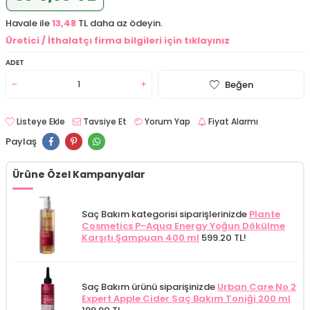
Havale ile
13,48
TL daha az ödeyin.
Üretici / İthalatçı firma bilgileri için tıklayınız
ADET
Beğen
Listeye Ekle
Tavsiye Et
Yorum Yap
Fiyat Alarmı
Paylaş
Ürüne Özel Kampanyalar
Saç Bakım kategorisi siparişlerinizde
Plante
Cosmetics P-Aqua Energy Yoğun Dökülme
Karşıtı Şampuan 400 ml
599.20 TL!
Saç Bakım ürünü siparişinizde
Urban Care No 2
Expert Apple Cider Saç Bakım Toniği 200 ml