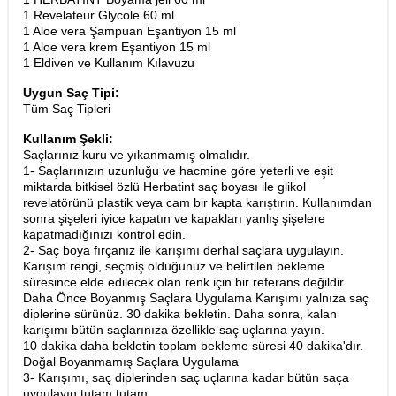
1 Revelateur Glycole 60 ml
1 Aloe vera Şampuan Eşantiyon 15 ml
1 Aloe vera krem Eşantiyon 15 ml
1 Eldiven ve Kullanım Kılavuzu
Uygun Saç Tipi:
Tüm Saç Tipleri
Kullanım Şekli:
Saçlarınız kuru ve yıkanmamış olmalıdır.
1- Saçlarınızın uzunluğu ve hacmine göre yeterli ve eşit
miktarda bitkisel özlü Herbatint saç boyası ile glikol
revelatörünü plastik veya cam bir kapta karıştırın. Kullanımdan
sonra şişeleri iyice kapatın ve kapakları yanlış şişelere
kapatmadığınızı kontrol edin.
2- Saç boya fırçanız ile karışımı derhal saçlara uygulayın.
Karışım rengi, seçmiş olduğunuz ve belirtilen bekleme
süresince elde edilecek olan renk için bir referans değildir.
Daha Önce Boyanmış Saçlara Uygulama Karışımı yalnıza saç
diplerine sürünüz. 30 dakika bekletin. Daha sonra, kalan
karışımı bütün saçlarınıza özellikle saç uçlarına yayın.
10 dakika daha bekletin toplam bekleme süresi 40 dakika'dır.
Doğal Boyanmamış Saçlara Uygulama
3- Karışımı, saç diplerinden saç uçlarına kadar bütün saça
uygulayın tutam tutam.