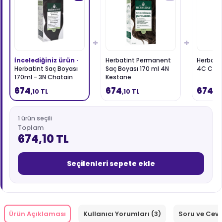
+
+
İncelediğiniz ürün ·
Herbatint Permanent
Herbati
Herbatint Saç Boyası
Saç Boyası 170 ml 4N
4C Chat
170ml - 3N Chatain
Kestane
Fonce
674
674
674
,10 TL
,10 TL
,10
1 ürün seçili
Toplam
674,10 TL
Seçilenleri sepete ekle
Ürün Açıklaması
Kullanıcı Yorumları (3)
Soru ve Cev