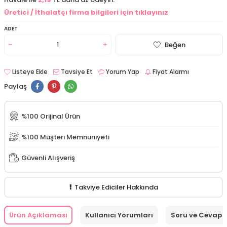
Üretici / İthalatçı firma bilgileri için tıklayınız
ADET
Beğen
Listeye Ekle
Tavsiye Et
Yorum Yap
Fiyat Alarmı
Paylaş
%100 Orijinal Ürün
%100 Müşteri Memnuniyeti
Güvenli Alışveriş
Takviye Ediciler Hakkında
Ürün Açıklaması
Kullanıcı Yorumları
Soru ve Cevap