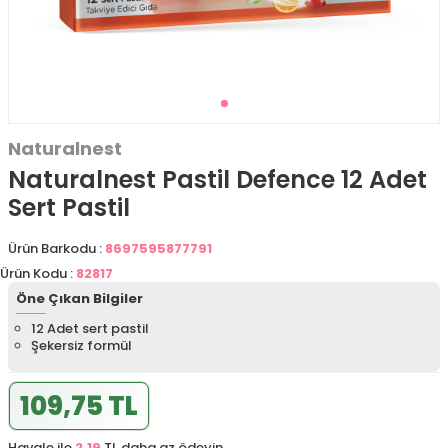
Naturalnest
Naturalnest Pastil Defence 12 Adet
Sert Pastil
Ürün Barkodu :
8697595877791
Ürün Kodu :
82817
Öne Çıkan Bilgiler
12 Adet sert pastil
Şekersiz formül
109,75 TL
Havale ile
2,19
TL daha az ödeyin.