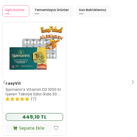
İlgili Ürünler
Tamamlayıcı Ürünler
Son Baktıklarınız
EasyVit
Sjomann’s Vitamin D3 1000 IU
İçeren Takviye Edici Gıda 30
Adet Çiğnenebilir Jel Form
(7)
449,10 TL
Sepete Ekle