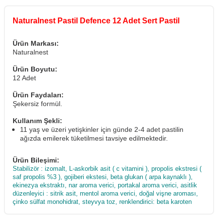
Naturalnest Pastil Defence 12 Adet Sert Pastil
Ürün Markası:
Naturalnest
Ürün Boyutu:
12 Adet
Ürün Faydaları:
Şekersiz formül.
Kullanım Şekli:
11 yaş ve üzeri yetişkinler için günde 2-4 adet pastilin
ağızda emilerek tüketilmesi tavsiye edilmektedir.
Ürün Bileşimi:
Stabilizör : izomalt, L-askorbik asit ( c vitamini ), propolis ekstresi (
saf propolis %3 ), gojiberi ekstesi, beta glukan ( arpa kaynaklı ),
ekinezya ekstraktı, nar aroma verici, portakal aroma verici, asitlik
düzenleyici : sitrik asit, mentol aroma verici, doğal vişne aroması,
çinko sülfat monohidrat, steyvya toz, renklendirici: beta karoten