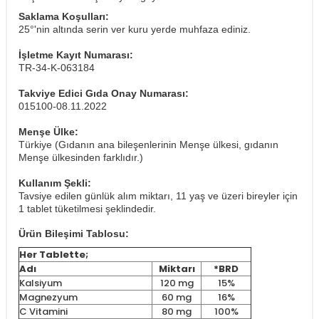
Saklama Koşulları:
25°'nin altında serin ver kuru yerde muhfaza ediniz.
İşletme Kayıt Numarası:
TR-34-K-063184
Takviye Edici Gıda Onay Numarası:
015100-08.11.2022
Menşe Ülke:
Türkiye (Gıdanın ana bileşenlerinin Menşe ülkesi, gıdanın
Menşe ülkesinden farklıdır.)
Kullanım Şekli:
Tavsiye edilen günlük alım miktarı, 11 yaş ve üzeri bireyler için
1 tablet tüketilmesi şeklindedir.
Ürün Bileşimi Tablosu:
Her Tablette;
Adı
Miktarı
*BRD
Kalsiyum
120 mg
15%
Magnezyum
60 mg
16%
C Vitamini
80 mg
100%