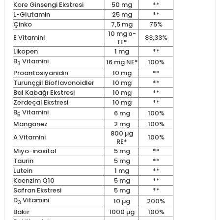
Kore Ginsengi Ekstresi
50 mg
**
L-Glutamin
25 mg
**
Çinko
7,5 mg
75%
10 mg α-
E Vitamini
83,33%
TE*
Likopen
1 mg
**
B
Vitamini
16 mg NE*
100%
3
Proantosiyanidin
10 mg
**
Turunçgil Bioflavonoidler
10 mg
**
Bal Kabağı Ekstresi
10 mg
**
Zerdeçal Ekstresi
10 mg
**
B
Vitamini
6 mg
100%
5
Manganez
2 mg
100%
800 µg
A Vitamini
100%
RE*
Miyo-inositol
5 mg
**
Taurin
5 mg
**
Lutein
1 mg
**
Koenzim Q10
5 mg
**
Safran Ekstresi
5 mg
**
D
Vitamini
10 µg
200%
3
Bakır
1000 µg
100%