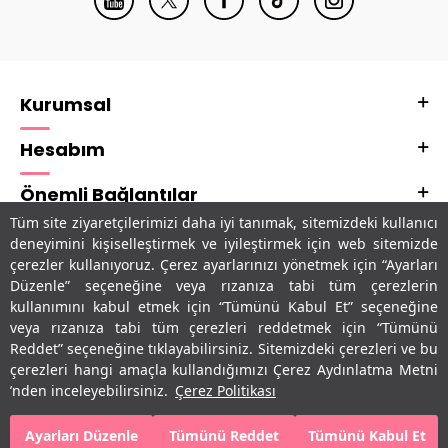
Kurumsal
Hesabım
Önemli Bağlantılar
Tüm site ziyaretçilerimizi daha iyi tanımak, sitemizdeki kullanıcı
Adres & İletişim
deneyimini kişiselleştirmek ve iyileştirmek için web sitemizde
çerezler kullanıyoruz. Çerez ayarlarınızı yönetmek için “Ayarları
Uygulamalarımız
Düzenle” seçeneğine veya rızanıza tabi tüm çerezlerin
kullanımını kabul etmek için “Tümünü Kabul Et” seçeneğine
veya rızanıza tabi tüm çerezleri reddetmek için “Tümünü
Reddet” seçeneğine tıklayabilirsiniz. Sitemizdeki çerezleri ve bu
çerezleri hangi amaçla kullandığımızı Çerez Aydınlatma Metni
’nden inceleyebilirsiniz.
Çerez Politikası
Ayarları Düzenle
Tümünü Reddet
Tümünü Kabul Et
SEPETE EKLE
HEMEN AL