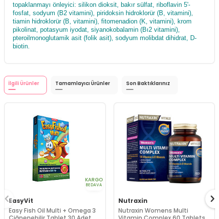
topaklanmayı önleyici: silikon dioksit, bakır sülfat, riboflavin 5'-
fosfat, sodyum (B2 vitamini), piridoksin hidroklorür (B, vitamini),
tiamin hidroklorür (B, vitamini), fitomenadion (K, vitamini), krom
pikolinat, potasyum iyodat, siyanokobalamin (Bı2 vitamini),
pteroilmonoglutamik asit (folik asit), sodyum molibdat dihidrat, D-
biotin.
İlgili Ürünler
Tamamlayıcı Ürünler
Son Baktıklarınız
KARGO
BEDAVA
EasyVit
Nutraxin
Easy Fish Oil Multi + Omega 3
Nutraxin Womens Multi
Çiğnenebilir Tablet 30 Adet
Vitamin Complex 60 Tablets