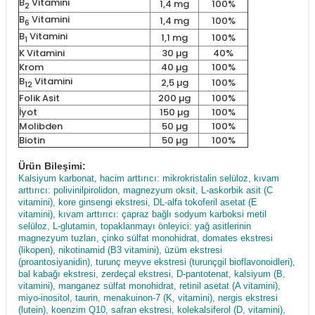
B
Vitamini
1,4 mg
100%
2
B
Vitamini
1,4 mg
100%
6
B
Vitamini
1,1 mg
100%
1
K Vitamini
30 µg
40%
Krom
40 µg
100%
B
Vitamini
2,5 µg
100%
12
Folik Asit
200 µg
100%
İyot
150 µg
100%
Molibden
50 µg
100%
Biotin
50 µg
100%
Ürün Bileşimi:
Kalsiyum karbonat, hacim arttırıcı: mikrokristalin selüloz, kıvam
arttırıcı: polivinilpirolidon, magnezyum oksit, L-askorbik asit (C
vitamini), kore ginsengi ekstresi, DL-alfa tokoferil asetat (E
vitamini), kıvam arttırıcı: çapraz bağlı sodyum karboksi metil
selüloz, L-glutamin, topaklanmayı önleyici: yağ asitlerinin
magnezyum tuzları, çinko sülfat monohidrat, domates ekstresi
(likopen), nikotinamid (B3 vitamini), üzüm ekstresi
(proantosiyanidin), turunç meyve ekstresi (turunçgil bioflavonoidleri),
bal kabağı ekstresi, zerdeçal ekstresi, D-pantotenat, kalsiyum (B,
vitamini), manganez sülfat monohidrat, retinil asetat (A vitamini),
miyo-inositol, taurin, menakuinon-7 (K, vitamini), nergis ekstresi
(lutein), koenzim Q10, safran ekstresi, kolekalsiferol (D, vitamini),