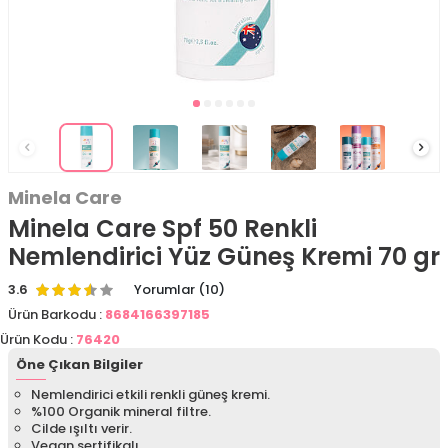
Minela Care
​Minela Care Spf 50 Renkli
Nemlendirici Yüz Güneş Kremi 70 gr
3.6
Yorumlar (10)
Ürün Barkodu :
8684166397185
Ürün Kodu :
76420
Öne Çıkan Bilgiler
Nemlendirici etkili renkli güneş kremi.
%100 Organik mineral filtre.
Cilde ışıltı verir.
Vegan sertifikalı.