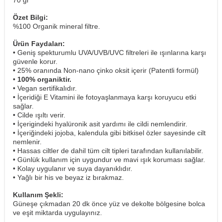
70 gr
Özet Bilgi:
%100 Organik mineral filtre.
Ürün Faydaları:
• Geniş spekturumlu UVA/UVB/UVC filtreleri ile ışınlarına karşı
güvenle korur.
• 25% oranında Non-nano çinko oksit içerir (Patentli formül)
•
100% organiktir.
• Vegan sertifikalıdır.
• İçeridiği E Vitamini ile fotoyaşlanmaya karşı koruyucu etki
sağlar.
• Cilde ışıltı verir.
• İçerigindeki hyalüronik asit yardımı ile cildi nemlendirir.
•
İçeriğindeki
jojoba, kalendula gibi bitkisel özler sayesinde cilt
nemlenir.
• Hassas ciltler de dahil tüm cilt tipleri tarafından kullanılabilir.
• Günlük kullanım için uygundur ve mavi ışık koruması sağlar.
• Kolay uygulanır ve suya dayanıklıdır.
• Yağlı bir his ve beyaz iz bırakmaz.
Kullanım Şekli:
Güneşe çıkmadan 20 dk önce yüz ve dekolte bölgesine bolca
ve eşit miktarda uygulayınız.