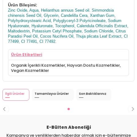
Ürün Bileşimi:
Zinc Oxide, Aqua, Helianthus annuus Seed oil. Simmondsia
chinensis Seed Oil, Glycerin, Candelilla Cera, Xanthan Gum,
Polyhydroxystearic Acid, Polyglyceryl-3 Polyricinoleate, Sodium
Hyaluronate, Hyaluronate, Tocopherol, Calendula Officinalis Extract,
Maltodextrin, Potassium Cetyl Phosphate, Sodium Chloride, Citrus
Paradisi Peel Oil, Cocos Nucifera Oil, Thuja plicata Leaf Extract, CI
77499, CI 77491, CI 77492.
Ürün Etiketleri
Organik İçerikli Kozmetikler
,
Hayvan Dostu Kozmetikler
,
Vegan Kozmetikler
İlgili Ürünler
Tamamlayıcı Ürünler
Son Baktıklarınız
E-Bülten Aboneliği
Kampanya ve yeniliklerden haberdar olmak için e-bültenimize