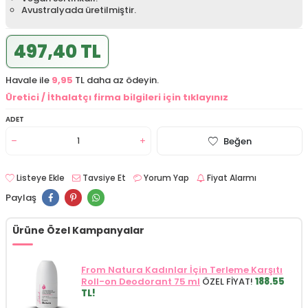
Avustralyada üretilmiştir.
497,40 TL
Havale ile
9,95
TL daha az ödeyin.
Üretici / İthalatçı firma bilgileri için tıklayınız
ADET
Beğen
Listeye Ekle
Tavsiye Et
Yorum Yap
Fiyat Alarmı
Paylaş
Ürüne Özel Kampanyalar
From Natura Kadınlar İçin Terleme Karşıtı
Roll-on Deodorant 75 ml
ÖZEL FİYAT!
188.55
TL!