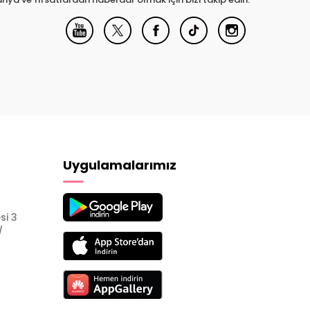
Uygulamalarımız
si 3
/