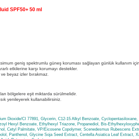
luid SPF50+ 50 ml
imum geniş spektrumlu güneş koruması sağlayan günlük kullanım için ge
arlı etkilerine karşı korumayı destekler.
a ve beyaz izler bırakmaz.
 bölgelere eşit miktarda sürülmelidir.
k yenileyerek kullanabilirsiniz.
tanium Dioxide/CI 77891, Glycerin, C12-15 Alkyl Benzoate, Cyclopentasiloxane
yl Hexyl Benzoate, Ethylhexyl Triazone, Propanediol, Bis-Ethylhexyloxyphen
lcohol, Cetyl Palmitate, VP/Eicosene Copolymer, Scenedesmus Rubescens Ex
sabolol, Panthenol, Glycine Soja Seed Extract, Centella Asiatica Leaf Extrac