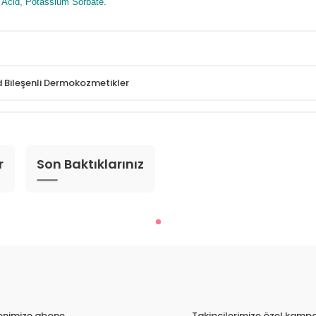
c Acid, Potassium Sorbate.
 Bileşenli Dermokozmetikler
r
Son Baktıklarınız
tenimize abone
Takipçilerimize özel kampa