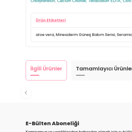
Chlorphenesin, Calcium Chloride, Tetrasodium EDTA, Citri
Ürün Etiketleri
aloe vera
,
Mineaderm Güneş Bakım Serisi
,
Seramid
İlgili Ürünler
Tamamlayıcı Ürünle
E-Bülten Aboneliği
Kampanya ve yeniliklerden haberdar olmak için e-bül