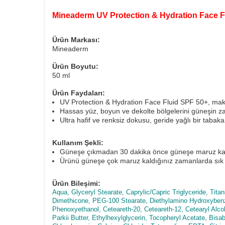
Mineaderm UV Protection & Hydration Face F
Ürün Markası:
Mineaderm
Ürün Boyutu:
50 ml
Ürün Faydaları:
UV Protection & Hydration Face Fluid SPF 50+, maks
Hassas yüz, boyun ve dekolte bölgelerini güneşin zar
Ultra hafif ve renksiz dokusu, geride yağlı bir tabak
Kullanım Şekli:
Güneşe çıkmadan 30 dakika önce güneşe maruz kalan
Ürünü güneşe çok maruz kaldığınız zamanlarda sık sı
Ürün Bileşimi:
Aqua, Glyceryl Stearate, Caprylic/Capric Triglyceride, Ti
Dimethicone, PEG-100 Stearate, Diethylamino Hydroxybenzo
Phenoxyethanol, Ceteareth-20, Ceteareth-12, Cetearyl A
Parkii Butter, Ethylhexylglycerin, Tocopheryl Acetate, Bi