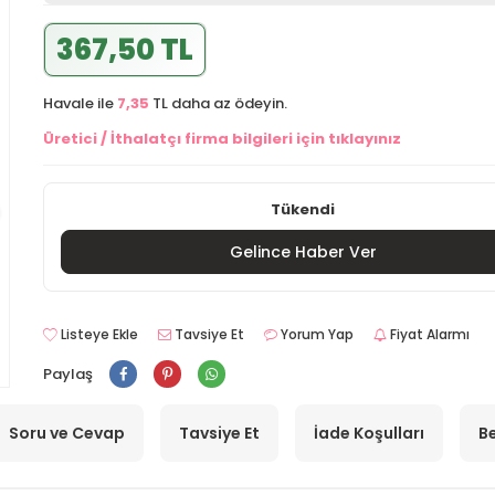
367,50 TL
Havale ile
7,35
TL daha az ödeyin.
Üretici / İthalatçı firma bilgileri için tıklayınız
Tükendi
Gelince Haber Ver
Listeye Ekle
Tavsiye Et
Yorum Yap
Fiyat Alarmı
Paylaş
Soru ve Cevap
Tavsiye Et
İade Koşulları
Be