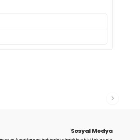
Sosyal Medya
nya ve fırsatlardan haberdar olmak için bizi takip edin.