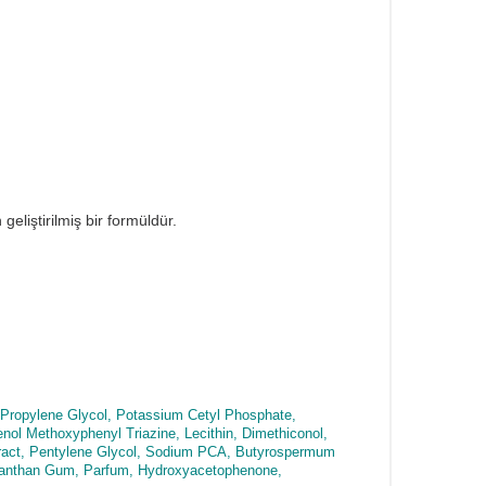
liştirilmiş bir formüldür.
, Propylene Glycol, Potassium Cetyl Phosphate,
ol Methoxyphenyl Triazine, Lecithin, Dimethiconol,
tract, Pentylene Glycol, Sodium PCA, Butyrospermum
t, Xanthan Gum, Parfum, Hydroxyacetophenone,