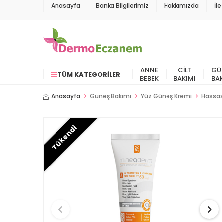
Anasayfa
Banka Bilgilerimiz
Hakkımızda
İl
ANNE
CILT
GÜ
TÜM KATEGORILER
BEBEK
BAKIMI
BA
Anasayfa
Güneş Bakımı
Yüz Güneş Kremi
Hassas
Tükendi