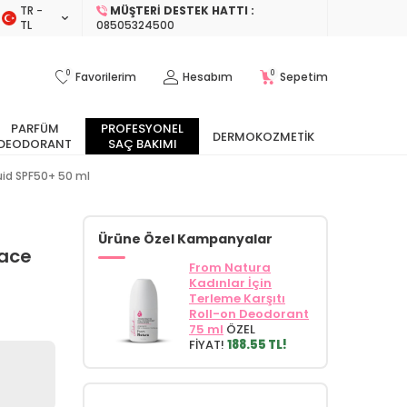
TR −
MÜŞTERI DESTEK HATTI :
TL
08505324500
0
0
Favorilerim
Hesabım
Sepetim
PARFÜM
PROFESYONEL
DERMOKOZMETIK
DEODORANT
SAÇ BAKIMI
uid SPF50+ 50 ml
Ürüne Özel Kampanyalar
Face
From Natura
Kadınlar İçin
Terleme Karşıtı
Roll-on Deodorant
75 ml
ÖZEL
FİYAT!
188.55 TL!