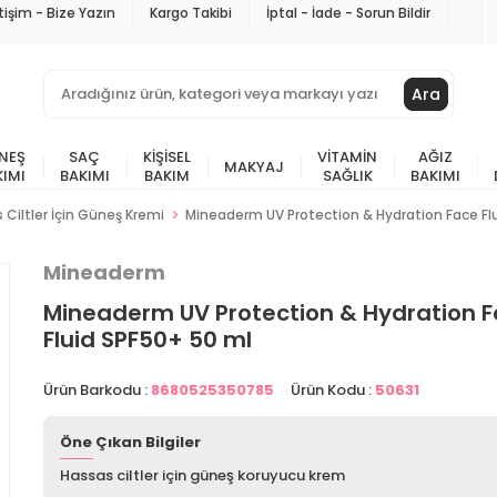
etişim - Bize Yazın
Kargo Takibi
İptal - İade - Sorun Bildir
Ara
NEŞ
SAÇ
KIŞISEL
VITAMIN
AĞIZ
MAKYAJ
KIMI
BAKIMI
BAKIM
SAĞLIK
BAKIMI
 Ciltler İçin Güneş Kremi
Mineaderm UV Protection & Hydration Face Fl
Mineaderm
Mineaderm UV Protection & Hydration 
Fluid SPF50+ 50 ml
Ürün Barkodu :
8680525350785
Ürün Kodu :
50631
Öne Çıkan Bilgiler
Hassas ciltler için güneş koruyucu krem