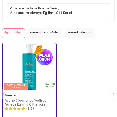
Mineaderm Leke Bakım Serisi
,
Mineaderm Akneye Eğilimli Cilt Serisi
İlgili Ürünler
Tamamlayıcı Ürünler
Son Baktıklarınız
KARGO
Avene
Yetkili
BEDAVA
Satıcı
Avene
Avene Cleanance Yağlı ve
Akneye Eğilimli Ciltler için
Matlaştırıcı Yüz Temizleme
(316)
Jeli 400 ml