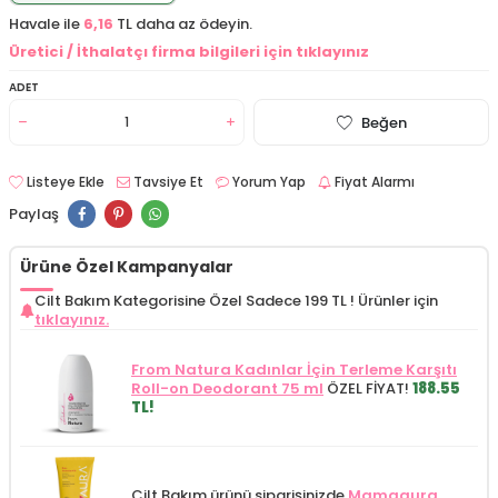
Havale ile
6,16
TL daha az ödeyin.
Üretici / İthalatçı firma bilgileri için tıklayınız
ADET
Beğen
Listeye Ekle
Tavsiye Et
Yorum Yap
Fiyat Alarmı
Paylaş
Ürüne Özel Kampanyalar
Cilt Bakım Kategorisine Özel Sadece 199 TL !
Ürünler için
tıklayınız.
From Natura Kadınlar İçin Terleme Karşıtı
Roll-on Deodorant 75 ml
ÖZEL FİYAT!
188.55
TL!
Cilt Bakım ürünü siparişinizde
Mamaaura