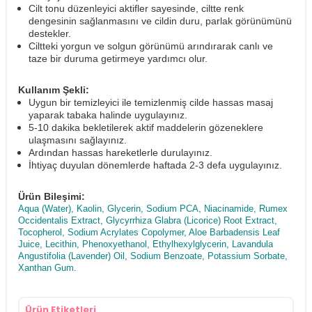
Cilt tonu düzenleyici aktifler sayesinde, ciltte renk
dengesinin sağlanmasını ve cildin duru, parlak görünümünü
destekler.
Ciltteki yorgun ve solgun görünümü arındırarak canlı ve
taze bir duruma getirmeye yardımcı olur.
Kullanım Şekli:
Uygun bir temizleyici ile temizlenmiş cilde hassas masaj
yaparak tabaka halinde uygulayınız.
5-10 dakika bekletilerek aktif maddelerin gözeneklere
ulaşmasını sağlayınız.
Ardından hassas hareketlerle durulayınız.
İhtiyaç duyulan dönemlerde haftada 2-3 defa uygulayınız.
Ürün Bileşimi:
Aqua (Water), Kaolin, Glycerin, Sodium PCA, Niacinamide, Rumex
Occidentalis Extract, Glycyrrhiza Glabra (Licorice) Root Extract,
Tocopherol, Sodium Acrylates Copolymer, Aloe Barbadensis Leaf
Juice, Lecithin, Phenoxyethanol, Ethylhexylglycerin, Lavandula
Angustifolia (Lavender) Oil, Sodium Benzoate, Potassium Sorbate,
Xanthan Gum.
Ürün Etiketleri