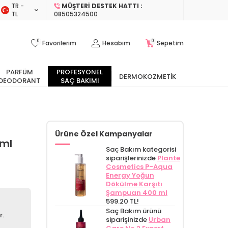
TR −
MÜŞTERI DESTEK HATTI :
TL
08505324500
0
0
Favorilerim
Hesabım
Sepetim
PARFÜM
PROFESYONEL
DERMOKOZMETIK
DEODORANT
SAÇ BAKIMI
Ürüne Özel Kampanyalar
 ml
Saç Bakım kategorisi
siparişlerinizde
Plante
Cosmetics P-Aqua
Energy Yoğun
Dökülme Karşıtı
Şampuan 400 ml
599.20 TL!
Saç Bakım ürünü
r.
siparişinizde
Urban