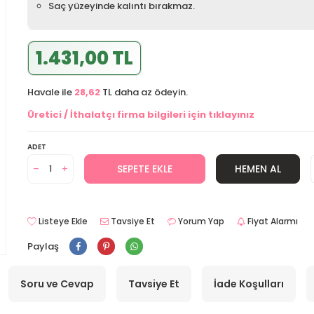
Saç yüzeyinde kalıntı bırakmaz.
1.431,00 TL
Havale ile
28,62
TL daha az ödeyin.
Üretici / İthalatçı firma bilgileri için tıklayınız
ADET
SEPETE EKLE
HEMEN AL
Listeye Ekle
Tavsiye Et
Yorum Yap
Fiyat Alarmı
Paylaş
Soru ve Cevap
Tavsiye Et
İade Koşulları