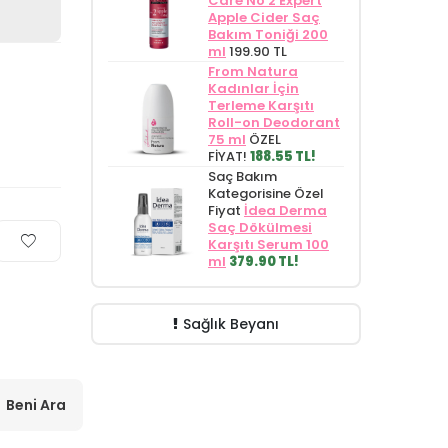
Care No 2 Expert
Apple Cider Saç
Bakım Toniği 200
ml
199.90 TL
From Natura
Kadınlar İçin
Terleme Karşıtı
Roll-on Deodorant
75 ml
ÖZEL
FİYAT!
188.55 TL!
Saç Bakım
Kategorisine Özel
Fiyat
İdea Derma
Saç Dökülmesi
Karşıtı Serum 100
ml
379.90 TL!
Sağlık Beyanı
Beni Ara