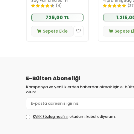
Saç Parfümü 50 ml
Yıpranmış Saçlar
Etkili Mucizevi 
(4)
(27
90 ml
729,00 TL
1.215,0
Sepete Ekle
Sepete E
E-Bülten Aboneliği
Kampanya ve yeniliklerden haberdar olmak için e-bül
olun!
KVKK Sözleşmesi'ni
, okudum, kabul ediyorum.