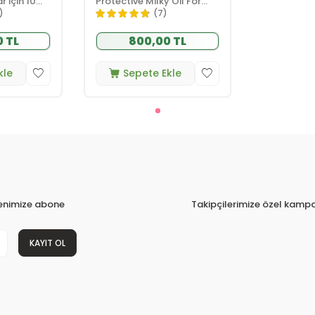
 için 10
Protective Milky Oil For
Bakım Yağı
Hair 100ml
)
(7)
0 TL
800,00 TL
kle
Sepete Ekle
tenimize abone
Takipçilerimize özel kampa
KAYIT OL