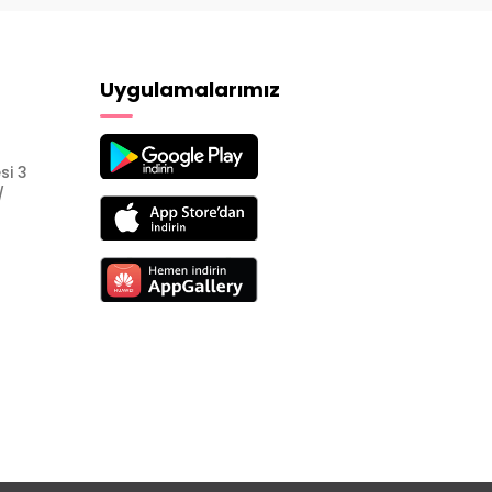
Uygulamalarımız
si 3
/