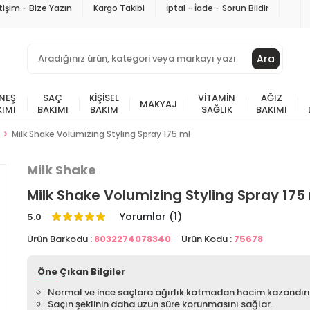
etişim - Bize Yazın
Kargo Takibi
İptal - İade - Sorun Bildir
Ara
NEŞ
SAÇ
KIŞISEL
VITAMIN
AĞIZ
MAKYAJ
KIMI
BAKIMI
BAKIM
SAĞLIK
BAKIMI
Milk Shake Volumizing Styling Spray 175 ml
Milk Shake
Milk Shake Volumizing Styling Spray 175
Yorumlar (1)
5.0
Ürün Barkodu :
8032274078340
Ürün Kodu :
75678
Öne Çıkan Bilgiler
Normal ve ince saçlara ağırlık katmadan hacim kazandırı
Saçın şeklinin daha uzun süre korunmasını sağlar.