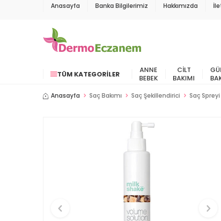
Anasayfa
Banka Bilgilerimiz
Hakkımızda
İl
ANNE
CILT
GÜ
TÜM KATEGORILER
BEBEK
BAKIMI
BA
Anasayfa
Saç Bakımı
Saç Şekillendirici
Saç Spreyi