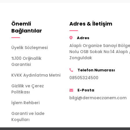
Önemli
Adres & İletişim
Bağlantılar
Adres
Alaplı Organize Sanayi Bölge
Üyelik Sözleşmesi
Nolu OSB Sokak No:14 Alaplı 
Zonguldak
%100 Orijinallik
Garantisi
Telefon Numarası
KVKK Aydınlatma Metni
08505324500
Gizlilik ve Çerez
E-Posta
Politikası
bilgi@dermoeczanem.com
İşlem Rehberi
Garanti ve İade
Koşulları