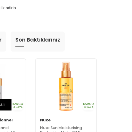
lendirin.
r
Son Baktıklarınız
KARGO
KARGO
kili
BEDAVA
BEDAVA
ionnel
Nuxe
onnel
Nuxe Sun Moisturising