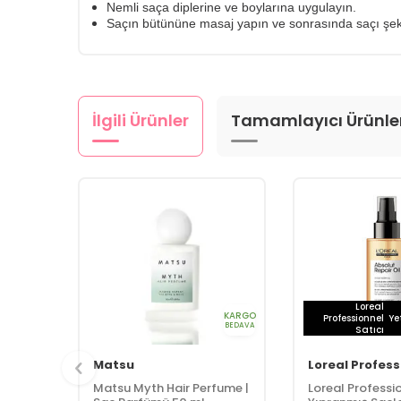
Nemli saça diplerine ve boylarına uygulayın.
Saçın bütününe masaj yapın ve sonrasında saçı şekil
İlgili Ürünler
Tamamlayıcı Ürünle
Loreal
KARGO
Professionnel
Yet
BEDAVA
Satıcı
Matsu
Loreal Profess
Matsu Myth Hair Perfume |
Loreal Professi