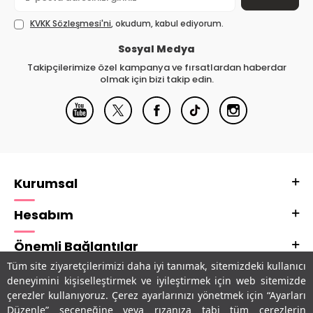
KVKK Sözleşmesi'ni
, okudum, kabul ediyorum.
Sosyal Medya
Takipçilerimize özel kampanya ve fırsatlardan haberdar
olmak için bizi takip edin.
Kurumsal
Hesabım
Önemli Bağlantılar
Tüm site ziyaretçilerimizi daha iyi tanımak, sitemizdeki kullanıcı
Adres & İletişim
deneyimini kişiselleştirmek ve iyileştirmek için web sitemizde
çerezler kullanıyoruz. Çerez ayarlarınızı yönetmek için “Ayarları
Uygulamalarımız
Düzenle” seçeneğine veya rızanıza tabi tüm çerezlerin