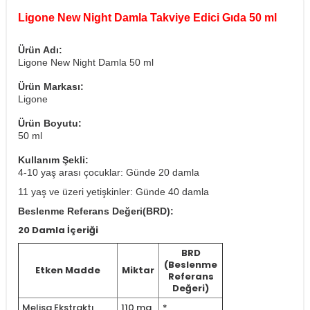
Ligone New Night Damla Takviye Edici Gıda 50 ml
Ürün Adı:
Ligone New Night Damla 50 ml
Ürün Markası:
Ligone
Ürün Boyutu:
50 ml
Kullanım Şekli:
4-10 yaş arası çocuklar: Günde 20 damla
11 yaş ve üzeri yetişkinler: Günde 40 damla
Beslenme Referans Değeri(BRD):
20 Damla İçeriği
BRD
(Beslenme
Etken Madde
Miktar
Referans
Değeri)
Melisa Ekstraktı
110 mg
*