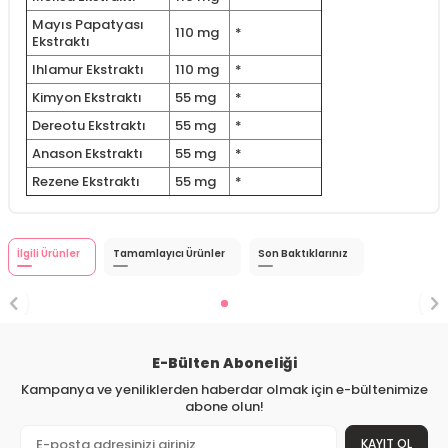
Mayıs Papatyası
110 mg
*
Ekstraktı
Ihlamur Ekstraktı
110 mg
*
Kimyon Ekstraktı
55 mg
*
Dereotu Ekstraktı
55 mg
*
Anason Ekstraktı
55 mg
*
Rezene Ekstraktı
55 mg
*
İlgili Ürünler
Tamamlayıcı Ürünler
Son Baktıklarınız
E-Bülten Aboneliği
Kampanya ve yeniliklerden haberdar olmak için e-bültenimize
abone olun!
KAYIT OL