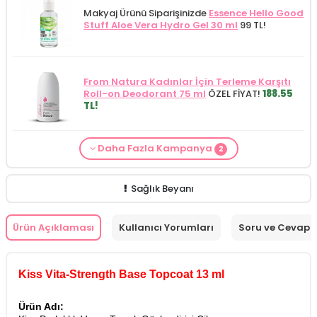
Makyaj Ürünü Siparişinizde
Essence Hello Good
Stuff Aloe Vera Hydro Gel 30 ml
99 TL!
From Natura Kadınlar İçin Terleme Karşıtı
Roll-on Deodorant 75 ml
ÖZEL FİYAT!
188.55
TL!
Daha Fazla Kampanya
2
Makyaj Kategorisine Özel Fiyat
İdea Derma
Makyaj Ürünü Siparişinizde
İnnova Wash Gel
Glikolik Asit Yüz Yıkama Köpüğü 200
Purifying and Moisturizing Gel Cleanser 150
ml
279.50 TL!
ml
149.90 TL!
Sağlık Beyanı
Ürün Açıklaması
Kullanıcı Yorumları
Soru ve Cevap
Kiss Vita-Strength Base Topcoat 13 ml
Ürün Adı: