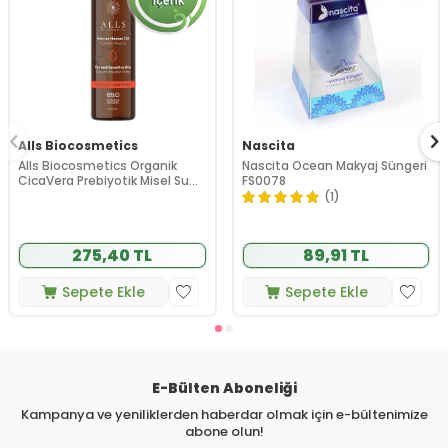
Alls Biocosmetics
Nascita
Alls Biocosmetics Organik
Nascita Ocean Makyaj Süngeri
CicaVera Prebiyotik Misel Su
FS0078
200 ml
(1)
275,40 TL
89,91 TL
Sepete Ekle
Sepete Ekle
E-Bülten Aboneliği
Kampanya ve yeniliklerden haberdar olmak için e-bültenimize
abone olun!