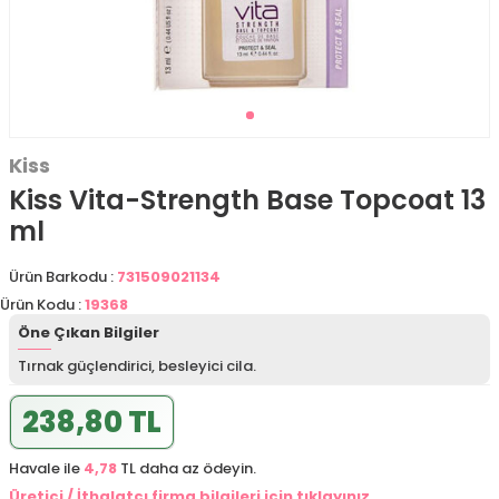
Kiss
Kiss Vita-Strength Base Topcoat 13
ml
Ürün Barkodu :
731509021134
Ürün Kodu :
19368
Öne Çıkan Bilgiler
Tırnak güçlendirici, besleyici cila.
238,80 TL
Havale ile
4,78
TL daha az ödeyin.
Üretici / İthalatçı firma bilgileri için tıklayınız