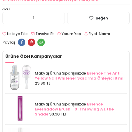
ADET
Beğen
Listeye Ekle
Tavsiye Et
Yorum Yap
Fiyat Alarmı
Paylaş
Ürüne Özel Kampanyalar
Makyaj Ürünü Siparişinizde
Essence The Anti-
Yellow Nail Whitener Sararma Önleyici 8 ml
29.90 TL!
Makyaj Ürünü Siparişinizde
Essence
Eyeshadow Brush - 01 Throwing A Little
Shade
99.90 TL!