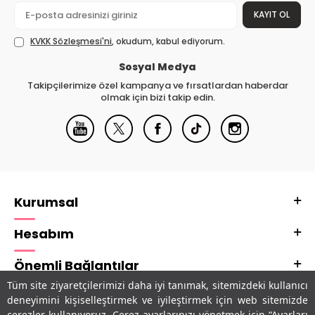
KAYIT OL
KVKK Sözleşmesi'ni
, okudum, kabul ediyorum.
Sosyal Medya
Takipçilerimize özel kampanya ve fırsatlardan haberdar
olmak için bizi takip edin.
Kurumsal
Hesabım
Önemli Bağlantılar
Tüm site ziyaretçilerimizi daha iyi tanımak, sitemizdeki kullanıcı
Adres & İletişim
deneyimini kişiselleştirmek ve iyileştirmek için web sitemizde
çerezler kullanıyoruz. Çerez ayarlarınızı yönetmek için “Ayarları