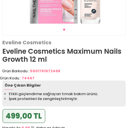
Eveline Cosmetics
Eveline Cosmetics Maximum Nails
Growth 12 ml
Ürün Barkodu :
5901761972498
Ürün Kodu :
74467
Öne Çıkan Bilgiler
Etkili güçlendirme sağlayan tırnak bakım ürünü.
İpek proteinleri ile zenginleştirilmiştir.
499,00 TL
Havale ile
9,98
TL daha az ödeyin.