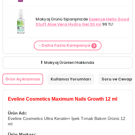
Makyaj Ürünü Siparişinizde
Essence Hello Good
Stuff Aloe Vera Hydro Gel 30 ml
99 TL!
Daha Fazla Kampanya
3
From Natura Kadınlar İçin Terleme Karşıtı
Makyaj Kategorisine Özel Fiyat
İdea Derma
Makyaj Ürünü Siparişinizde
İnnova Wash Gel
Roll-on Deodorant 75 ml
ÖZEL FİYAT!
188.55
Glikolik Asit Yüz Yıkama Köpüğü 200
Purifying and Moisturizing Gel Cleanser 150
TL!
ml
279.50 TL!
ml
149.90 TL!
Makyaj Ürünleri Hakkında
Ürün Açıklaması
Kullanıcı Yorumları
Soru ve Cevap
Eveline Cosmetics Maximum Nails Growth 12 ml
Ürün Adı:
Eveline Cosmetics Ultra Keratin+ İpek Tırnak Bakım Ürünü 12
ml
Ürün Markası: