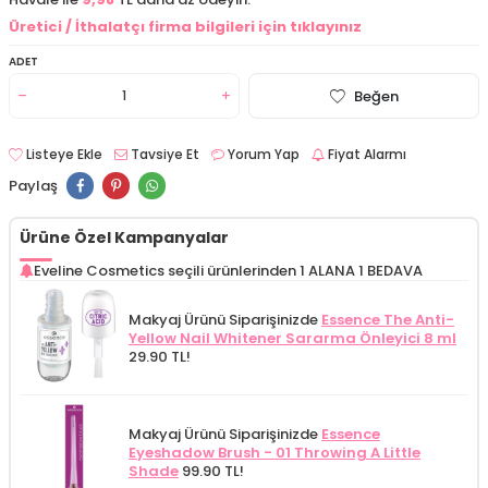
Üretici / İthalatçı firma bilgileri için tıklayınız
ADET
Beğen
Listeye Ekle
Tavsiye Et
Yorum Yap
Fiyat Alarmı
Paylaş
Ürüne Özel Kampanyalar
Eveline Cosmetics seçili ürünlerinden 1 ALANA 1 BEDAVA
Makyaj Ürünü Siparişinizde
Essence The Anti-
Yellow Nail Whitener Sararma Önleyici 8 ml
29.90 TL!
Makyaj Ürünü Siparişinizde
Essence
Eyeshadow Brush - 01 Throwing A Little
Shade
99.90 TL!