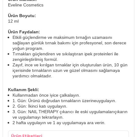
Eveline Cosmetics
Ürün Boyutu:
12 ml
Ürün Faydaları:
Etkili güçlendirme ve maksimum tırnağın uzamasını
sağlayan günlük tırnak bakımı için profesyonel, son derece
yoğun program.
Tırnakları güçlendiren ve sıkılaştıran ipek proteinleri ile
zenginleştirilmiş formül.
Zayıf, ince ve kırılgan tırnaklar için oluşturulan ürün, 10 gün
içerisinde tırnakların uzun ve güzel olmasını sağlamaya
yardımcı olmaktadır.
Kullanım Şekli:
Kullanmadan önce iyice çalkalayın.
1. Gün: Ürünü doğrudan tırnakların üzerineuygulayın.
2. Gün: İkinci katı uygulayın.
3. Gün: NAIL THERAPY çıkarıcı ile eski uygulamalarıçıkarın
ve uygulamayı tekrarlayın.
2 hafta uygulayın ve 1 ay uygulamaya ara verin.
Ürün Etiketleri