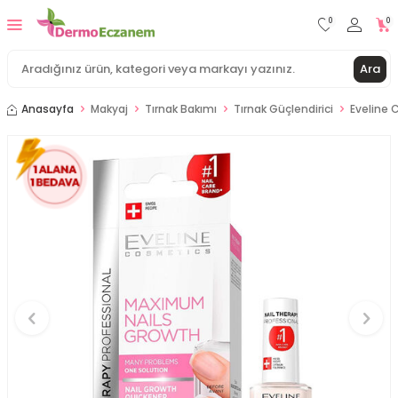
0
0
Ara
Anasayfa
Makyaj
Tırnak Bakımı
Tırnak Güçlendirici
Eveline 