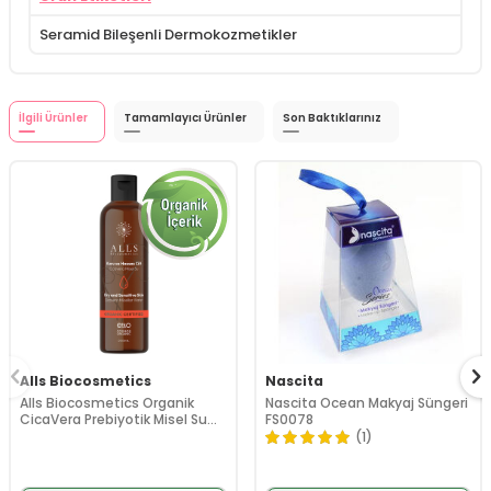
Seramid Bileşenli Dermokozmetikler
İlgili Ürünler
Tamamlayıcı Ürünler
Son Baktıklarınız
Alls Biocosmetics
Nascita
Alls Biocosmetics Organik
Nascita Ocean Makyaj Süngeri
CicaVera Prebiyotik Misel Su
FS0078
200 ml
(1)