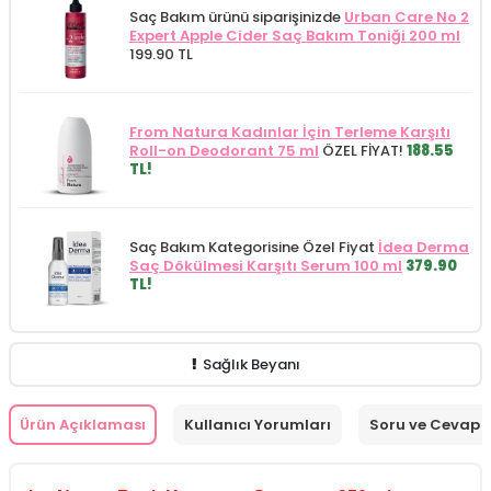
Saç Bakım ürünü siparişinizde
Urban Care No 2
Expert Apple Cider Saç Bakım Toniği 200 ml
199.90 TL
From Natura Kadınlar İçin Terleme Karşıtı
Roll-on Deodorant 75 ml
ÖZEL FİYAT!
188.55
TL!
Saç Bakım Kategorisine Özel Fiyat
İdea Derma
Saç Dökülmesi Karşıtı Serum 100 ml
379.90
TL!
Sağlık Beyanı
Ürün Açıklaması
Kullanıcı Yorumları
Soru ve Cevap