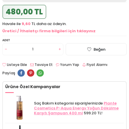
480,00 TL
Havale ile
9,60
TL daha az ödeyin.
Üretici / İthalatçı firma bilgileri için tıklayınız
ADET
Beğen
Listeye Ekle
Tavsiye Et
Yorum Yap
Fiyat Alarmı
Paylaş
Ürüne Özel Kampanyalar
Saç Bakım kategorisi siparişlerinizde
Plante
Cosmetics P-Aqua Energy Yoğun Dökülme
Karşıtı Şampuan 400 ml
599.20 TL!