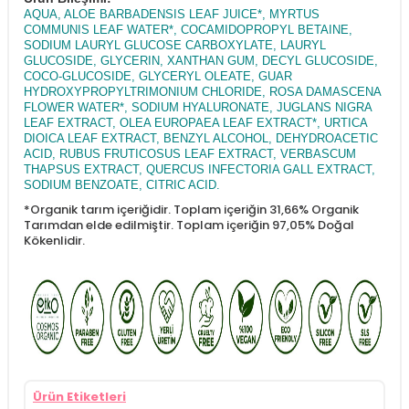
AQUA, ALOE BARBADENSIS LEAF JUICE*, MYRTUS
COMMUNIS LEAF WATER*, COCAMIDOPROPYL BETAINE,
SODIUM LAURYL GLUCOSE CARBOXYLATE, LAURYL
GLUCOSIDE, GLYCERIN, XANTHAN GUM, DECYL GLUCOSIDE,
COCO-GLUCOSIDE, GLYCERYL OLEATE, GUAR
HYDROXYPROPYLTRIMONIUM CHLORIDE, ROSA DAMASCENA
FLOWER WATER*, SODIUM HYALURONATE, JUGLANS NIGRA
LEAF EXTRACT, OLEA EUROPAEA LEAF EXTRACT*, URTICA
DIOICA LEAF EXTRACT, BENZYL ALCOHOL, DEHYDROACETIC
ACID, RUBUS FRUTICOSUS LEAF EXTRACT, VERBASCUM
THAPSUS EXTRACT, QUERCUS INFECTORIA GALL EXTRACT,
SODIUM BENZOATE, CITRIC ACID.
*Organik tarım içeriğidir. Toplam içeriğin 31,66% Organik
Tarımdan elde edilmiştir. Toplam içeriğin 97,05% Doğal
Kökenlidir.
Ürün Etiketleri