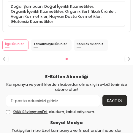
Doğal Şampuan
,
Doğal İçerikli Kozmetikler
,
Organik İçerikli Kozmetikler
,
Organik Sertifikalı Ürünler
,
Vegan Kozmetikler
,
Hayvan Dostu Kozmetikler
,
Glutensiz Kozmetikler
İlgili Ürünler
Tamamlayıcı Ürünler
Son Baktıklarınız
E-Bülten Aboneliği
Kampanya ve yeniliklerden haberdar olmak için e-bültenimize
abone olun!
KAYIT OL
KVKK Sözleşmesi'ni
, okudum, kabul ediyorum.
Sosyal Medya
Takipçilerimize özel kampanya ve fırsatlardan haberdar