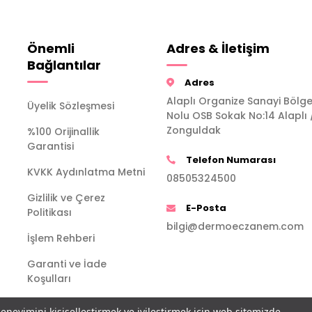
Önemli
Adres & İletişim
Bağlantılar
Adres
Alaplı Organize Sanayi Bölge
Üyelik Sözleşmesi
Nolu OSB Sokak No:14 Alaplı 
Zonguldak
%100 Orijinallik
Garantisi
Telefon Numarası
KVKK Aydınlatma Metni
08505324500
Gizlilik ve Çerez
E-Posta
Politikası
bilgi@dermoeczanem.com
İşlem Rehberi
Garanti ve İade
Koşulları
deneyimini kişiselleştirmek ve iyileştirmek için web sitemizde