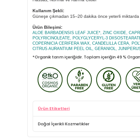
Kullanım Şekli:
Güneşe çıkmadan 15–20 dakika önce yeterli miktarda ü
Ürün Bileşimi:
ALOE BARBADENSIS LEAF JUICE*, ZINC OXIDE, CAP
POLYRICINOLEATE, POLYGLYCERYL-3 DIISOSTEARAT
COPERNICIA CERIFERA WAX, CANDELILLA CERA, PO
CITRUS AURANTIUM PEEL OIL, GERANIOL, JUNIPERUS 
*Organik tarım içeriğidir. Toplam içeriğin 49 % Organ
Ürün Etiketleri
Doğal İçerikli Kozmetikler