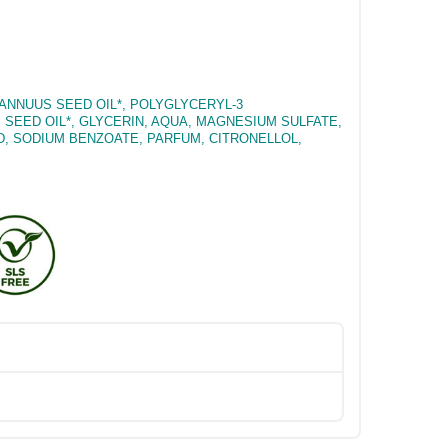
 ANNUUS SEED OIL*, POLYGLYCERYL-3
SEED OIL*, GLYCERIN, AQUA, MAGNESIUM SULFATE,
D, SODIUM BENZOATE, PARFUM, CITRONELLOL,