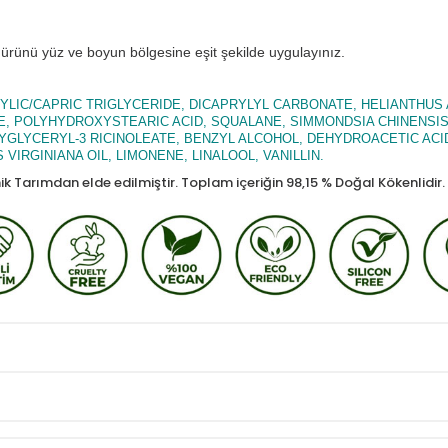
rünü yüz ve boyun bölgesine eşit şekilde uygulayınız.
RYLIC/CAPRIC TRIGLYCERIDE, DICAPRYLYL CARBONATE, HELIANTHUS
E, POLYHYDROXYSTEARIC ACID, SQUALANE, SIMMONDSIA CHINENSIS 
LYGLYCERYL-3 RICINOLEATE, BENZYL ALCOHOL, DEHYDROACETIC ACI
VIRGINIANA OIL, LIMONENE, LINALOOL, VANILLIN.
ik Tarımdan elde edilmiştir. Toplam içeriğin 98,15 % Doğal Kökenlidir.