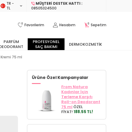
TR −
MÜŞTERI DESTEK HATTI :
TL
08505324500
0
0
Favorilerim
Hesabım
Sepetim
PARFÜM
PROFESYONEL
DERMOKOZMETIK
DEODORANT
SAÇ BAKIMI
ş Kremi 75 ml
Ürüne Özel Kampanyalar
From Natura
Kadınlar İçin
Terleme Karşıtı
Roll-on Deodorant
75 ml
ÖZEL
FİYAT!
188.55 TL!