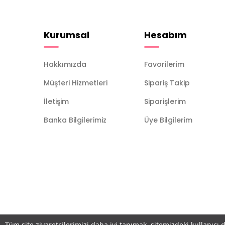
Kurumsal
Hesabım
Hakkımızda
Favorilerim
Müşteri Hizmetleri
Sipariş Takip
İletişim
Siparişlerim
Banka Bilgilerimiz
Üye Bilgilerim
Tüm site ziyaretçilerimizi daha iyi tanımak, sitemizdeki kullanıcı 