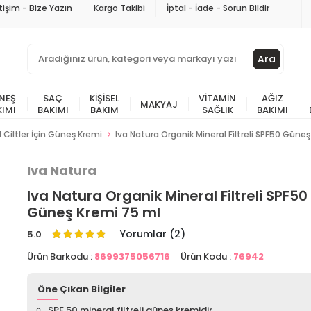
etişim - Bize Yazın
Kargo Takibi
İptal - İade - Sorun Bildir
Ara
NEŞ
SAÇ
KIŞISEL
VITAMIN
AĞIZ
MAKYAJ
KIMI
BAKIMI
BAKIM
SAĞLIK
BAKIMI
 Ciltler İçin Güneş Kremi
Iva Natura Organik Mineral Filtreli SPF50 Güne
Iva Natura
Iva Natura Organik Mineral Filtreli SPF50
Güneş Kremi 75 ml
Yorumlar (2)
5.0
Ürün Barkodu :
8699375056716
Ürün Kodu :
76942
Öne Çıkan Bilgiler
SPF 50 mineral filtreli güneş kremidir.