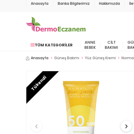
Anasayfa
Banka Bilgilerimiz
Hakkımızda
İl
ANNE
CILT
GÜ
TÜM KATEGORILER
BEBEK
BAKIMI
BA
Anasayfa
Güneş Bakımı
Yüz Güneş Kremi
Normal
Tükendi