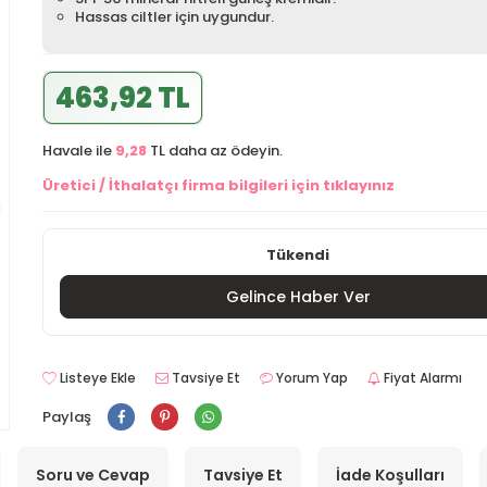
Hassas ciltler için uygundur.
463,92 TL
Havale ile
9,28
TL daha az ödeyin.
Üretici / İthalatçı firma bilgileri için tıklayınız
Tükendi
Gelince Haber Ver
Listeye Ekle
Tavsiye Et
Yorum Yap
Fiyat Alarmı
Paylaş
Soru ve Cevap
Tavsiye Et
İade Koşulları