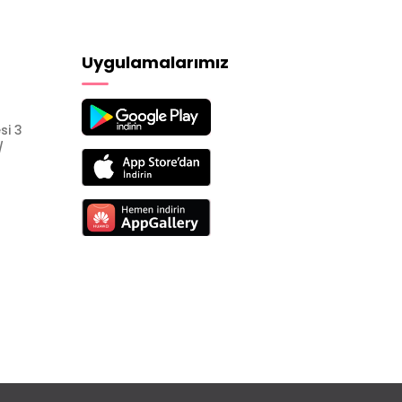
Uygulamalarımız
si 3
/