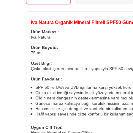
Iva Natura Organik Mineral Filtreli SPF50 Gün
Ürün Markası:
Iva Natura
Ürün Boyutu:
75 ml
Özet Bilgi:
Çinko oksit içeren mineral filtreli yapısıyla SPF 50 s
Ürün Faydaları:
SPF 50 ile UVA ve UVB ışınlarına karşı yüksek kor
Çinko oksit içeriği sayesinde cilt yüzeyinde mineral 
Cildin nem dengesinin desteklenmesine yardımcı olu
Güneşe maruz kalmaya bağlı kuruluk hissinin azalma
Hassas ciltler için dengeli ve konforlu bir kullanım s
Hafif yapısı sayesinde ciltte konforlu bir kullanım sağ
Uygun Cilt Tipi:
Hassas, Normal ve Karma Ciltler