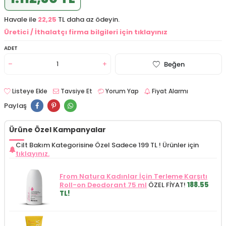
Havale ile
22,25
TL daha az ödeyin.
Üretici / İthalatçı firma bilgileri için tıklayınız
ADET
Beğen
Listeye Ekle
Tavsiye Et
Yorum Yap
Fiyat Alarmı
Paylaş
Ürüne Özel Kampanyalar
Cilt Bakım Kategorisine Özel Sadece 199 TL !
Ürünler için
tıklayınız.
From Natura Kadınlar İçin Terleme Karşıtı
Roll-on Deodorant 75 ml
ÖZEL FİYAT!
188.55
TL!