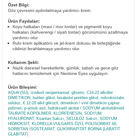
Özet Bilgi:
Göz çevresini aydınlatmaya yardımcı krem.
Ürün Faydaları:
Koyu halkaları (mavi / mor tonlar) ve pigmentli koyu
halkaları (kahverengi / siyah tonlar) görünümünü azaltmaya
yardımcı olur.
Rulo krem ​​aplikatörü ve jel-krem dokusu ile birleştiğinde
cildinizi ferahlatmaya yardımcı olur.
Kullanım Şekli:
Nazik dairesel hareketlerle, günlük, sabah ve gece göz
hatlarını temizlemek için Neotone Eyes uygulayın.
Ürün Bileşimi:
AQUA (SU), izodesil neopentanoat, gliserin, C14-22 alkoller
DİMETİKON, butilen glikol, bisabolol pentilen glikol, mikrokristalin
selüloz, € 12-20 alkil glikozit, dimetikon / vinil dimetikon çapraz
polimeri, p-anisik asit, hidroksietil akrilat / SODYUM akriloildimetil
TAURATE KOPOLİMER, KLORFENESİN, SODYUM
HYALURONAT, Ksantan Sakızı, SELÜLOZ Sakızı, SODYUM
HİDROKSİT, KLORELLA VULGARİS ÖZÜ, POLİSORBAT 60,
SORBİTAN ISOSTEARAT, GLİKİRRAPİTAT BORNA (LABATİT
GLABİTAT)