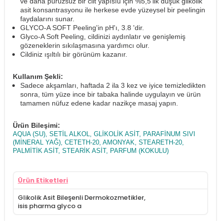
ve daha pürüzsüz bir cilt yapısıu için %5,5'lik düşük glikolik
asit konsantrasyonu ile herkese evde yüzeysel bir peelingin
faydalarını sunar.
GLYCO-A SOFT Peeling'in pH'ı, 3.8 'dir.
Glyco-A Soft Peeling, cildinizi aydınlatır ve genişlemiş
gözeneklerin sıkılaşmasına yardımcı olur.
Cildiniz ışıltılı bir görünüm kazanır.
Kullanım Şekli:
Sadece akşamları, haftada 2 ila 3 kez ve iyice temizledikten
sonra, tüm yüze ince bir tabaka halinde uygulayın ve ürün
tamamen nüfuz edene kadar nazikçe masaj yapın.
Ürün Bileşimi:
AQUA (SU), SETİL ALKOL, GLİKOLİK ASİT, PARAFİNUM SIVI
(MİNERAL YAĞ), CETETH-20, AMONYAK, STEARETH-20,
PALMİTİK ASİT, STEARİK ASİT, PARFUM (KOKULU)
Ürün Etiketleri
Glikolik Asit Bileşenli Dermokozmetikler
,
isis pharma glyco a