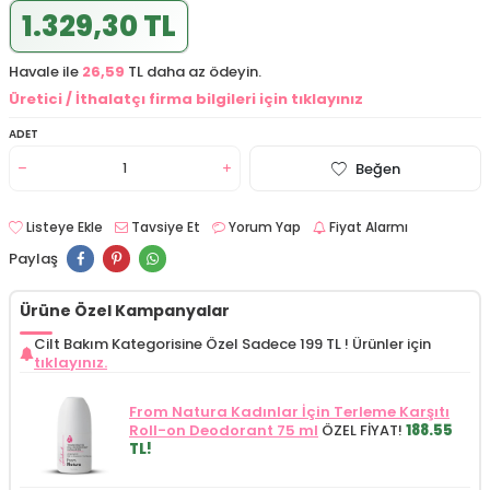
1.329,30 TL
Havale ile
26,59
TL daha az ödeyin.
Üretici / İthalatçı firma bilgileri için tıklayınız
ADET
Beğen
Listeye Ekle
Tavsiye Et
Yorum Yap
Fiyat Alarmı
Paylaş
Ürüne Özel Kampanyalar
Cilt Bakım Kategorisine Özel Sadece 199 TL !
Ürünler için
tıklayınız.
From Natura Kadınlar İçin Terleme Karşıtı
Roll-on Deodorant 75 ml
ÖZEL FİYAT!
188.55
TL!