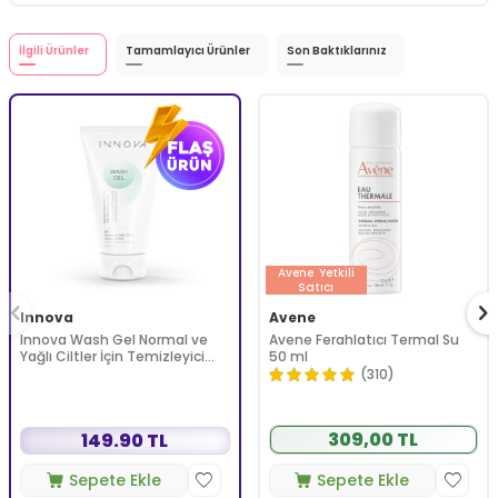
İlgili Ürünler
Tamamlayıcı Ürünler
Son Baktıklarınız
Avene
Yetkili
Satıcı
Innova
Avene
Innova Wash Gel Normal ve
Avene Ferahlatıcı Termal Su
Yağlı Ciltler İçin Temizleyici
50 ml
Köpüren Jel 150 ml
(310)
309,00 TL
149.90 TL
Sepete Ekle
Sepete Ekle