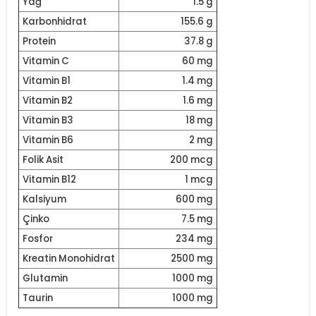
Yağ
1.5 g
Karbonhidrat
155.6 g
Protein
37.8 g
Vitamin C
60 mg
Vitamin B1
1.4 mg
Vitamin B2
1.6 mg
Vitamin B3
18 mg
Vitamin B6
2 mg
Folik Asit
200 mcg
Vitamin B12
1 mcg
Kalsiyum
600 mg
Çinko
7.5 mg
Fosfor
234 mg
Kreatin Monohidrat
2500 mg
Glutamin
1000 mg
Taurin
1000 mg