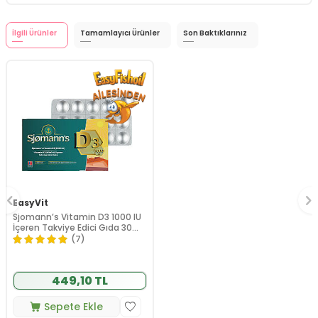
İlgili Ürünler
Tamamlayıcı Ürünler
Son Baktıklarınız
EasyVit
Sjomann’s Vitamin D3 1000 IU
İçeren Takviye Edici Gıda 30
Adet Çiğnenebilir Jel Form
(7)
449,10 TL
Sepete Ekle