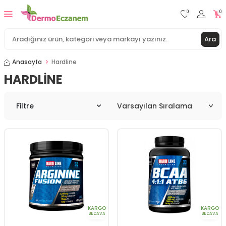
0
0
Ara
Anasayfa
Hardline
HARDLINE
Filtre
KARGO
KARGO
BEDAVA
BEDAVA