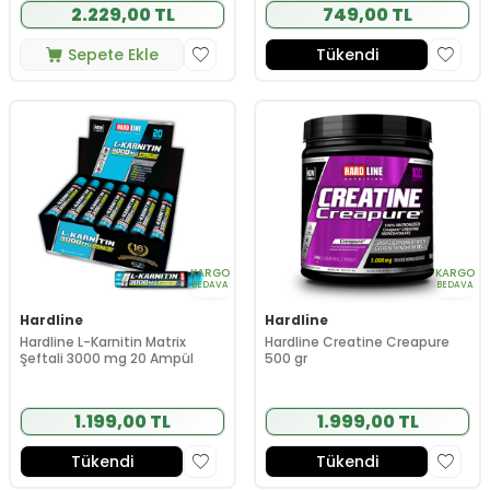
2.229,00 TL
749,00 TL
Sepete Ekle
Tükendi
KARGO
KARGO
BEDAVA
BEDAVA
Hardline
Hardline
Hardline L-Karnitin Matrix
Hardline Creatine Creapure
Şeftali 3000 mg 20 Ampül
500 gr
1.199,00 TL
1.999,00 TL
Tükendi
Tükendi