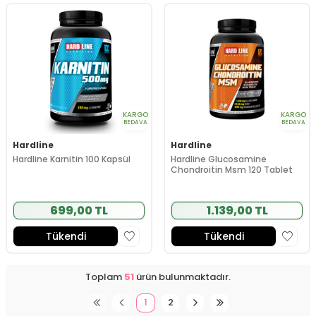
KARGO
KARGO
BEDAVA
BEDAVA
Hardline
Hardline
Hardline Karnitin 100 Kapsül
Hardline Glucosamine
Chondroitin Msm 120 Tablet
699,00 TL
1.139,00 TL
Tükendi
Tükendi
Toplam
51
ürün bulunmaktadır.
1
2