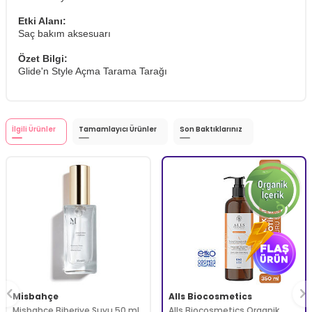
Etki Alanı:
Saç bakım aksesuarı
Özet Bilgi:
Glide'n Style Açma Tarama Tarağı
İlgili Ürünler
Tamamlayıcı Ürünler
Son Baktıklarınız
Misbahçe
Alls Biocosmetics
Misbahçe Biberiye Suyu 50 ml
Alls Biocosmetics Organik