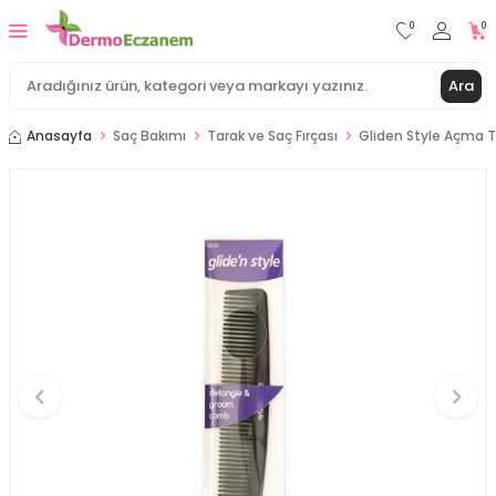
0
0
Ara
Anasayfa
Saç Bakımı
Tarak ve Saç Fırçası
Gliden Style Açma 