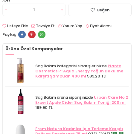
ADET
Beğen
Listeye Ekle
Tavsiye Et
Yorum Yap
Fiyat Alarmı
Paylaş
Ürüne Özel Kampanyalar
Saç Bakım kategorisi siparişlerinizde
Plante
Cosmetics P-Aqua Energy Yoğun Dökülme
Karşıtı Şampuan 400 ml
599.20 TL!
Saç Bakım ürünü siparişinizde
Urban Care No 2
Expert Apple Cider Saç Bakım Toniği 200 ml
199.90 TL
From Natura Kadınlar İçin Terleme Karşıtı
Roll-on Deodorant 75 ml
ÖZEL FİYAT!
188.55