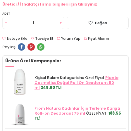
Üretici / İthalatçı firma bilgileri için tıklayınız
ADET
Beğen
Listeye Ekle
Tavsiye Et
Yorum Yap
Fiyat Alarmı
Paylaş
Ürüne Özel Kampanyalar
Kişisel Bakım Kategorisine Özel Fiyat
Plante
Cosmetics Doğal Roll On Deodorant 50
ml
249.90 TL!
From Natura Kadınlar İçin Terleme Karşıtı
Roll-on Deodorant 75 ml
ÖZEL FİYAT!
188.55
TL!