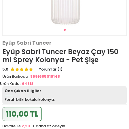
Eyüp Sabri Tuncer
Eyüp Sabri Tuncer Beyaz Çay 150
ml Sprey Kolonya - Pet Şişe
5.0
Yorumlar (1)
Ürün Barkodu :
8691685015148
Ürün Kodu :
64818
Öne Çıkan Bilgiler
Ferah bitki kokulu kolonya.
110,00 TL
Havale ile
2,20
TL daha az ödeyin.