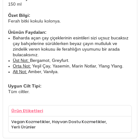
150 ml
Özet Bilgi:
Ferah bitki kokulu kolonya.
Ürünün Faydaları:
Baharda açan çay çiçeklerinin esintileri sizi uçsuz bucaksız 
çay bahçelerine sürüklerken beyaz çayın mutluluk ve 
zindelik veren kokusu ile ferahlığın uyumunu bir arada 
bulacaksınız. 
Üst Not: 
Bergamot, Greyfurt. 
Orta Not:
 Yeşil Çay, Yasemin, Marin Notlar, Ylang Ylang. 
Alt Not:
 Amber, Vanilya.
Uygun Cilt Tipi:
Tüm ciltler.
Ürün Etiketleri
Vegan Kozmetikler
,
Hayvan Dostu Kozmetikler
,
Yerli Ürünler