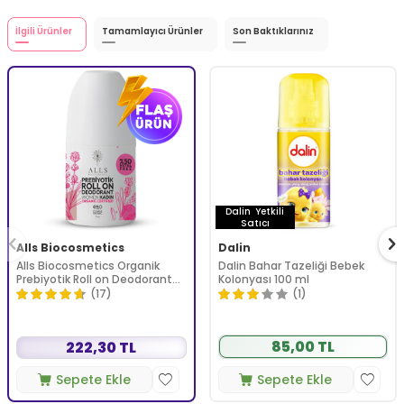
İlgili Ürünler
Tamamlayıcı Ürünler
Son Baktıklarınız
Dalin
Yetkili
Satıcı
Alls Biocosmetics
Dalin
Alls Biocosmetics Organik
Dalin Bahar Tazeliği Bebek
Prebiyotik Roll on Deodorant
Kolonyası 100 ml
75 ml - Kadınlar İçin
(17)
(1)
85,00 TL
222,30 TL
Sepete Ekle
Sepete Ekle