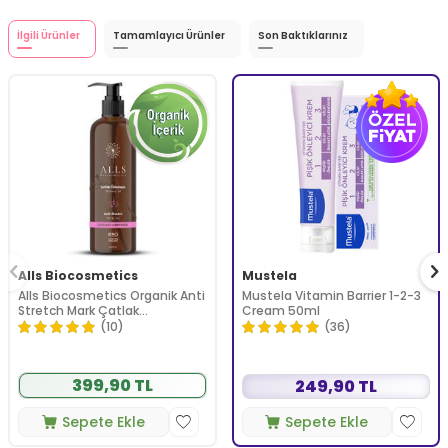
İlgili Ürünler
Tamamlayıcı Ürünler
Son Baktıklarınız
Alls Biocosmetics
Mustela
Alls Biocosmetics Organik Anti
Mustela Vitamin Barrier 1-2-3
Stretch Mark Çatlak
Cream 50ml
Önlemeye Yardımcı Jel 350 ml
(10)
(36)
399,90 TL
249,90 TL
Sepete Ekle
Sepete Ekle