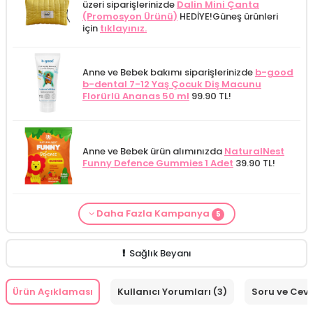
üzeri siparişlerinizde
Dalin Mini Çanta
(Promosyon Ürünü)
HEDİYE!
Güneş ürünleri
için
tıklayınız.
Anne ve Bebek bakımı siparişlerinizde
b-good
b-dental 7-12 Yaş Çocuk Diş Macunu
Florürlü Ananas 50 ml
99.90 TL!
Anne ve Bebek ürün alımınızda
NaturalNest
Funny Defence Gummies 1 Adet
39.90 TL!
Daha Fazla Kampanya
5
From Natura Kadınlar İçin Terleme Karşıtı
Alls Biocosmetics Organik Anti Stretch Mark
Anne ve Bebek ürün alımınızda
NaturalNest
Kişisel Bakım Kategorisine Özel Fiyat
From
Anne ve Bebek bakımı siparişlerinizde
CARINE
Roll-on Deodorant 75 ml
ÖZEL FİYAT!
188.55
Çatlak Önlemeye Yardımcı Jel 350 ml
ÖZEL
Funny Multi Gummies 1 Poşet
39.90 TL!
Natura Verna Duş Jeli 500 ml
247.50 TL!
Bebek Yıkama Jeli 400 ml
129.90 TL!
TL!
FİYAT 399.90 TL!
Sağlık Beyanı
Ürün Açıklaması
Kullanıcı Yorumları (3)
Soru ve Cev