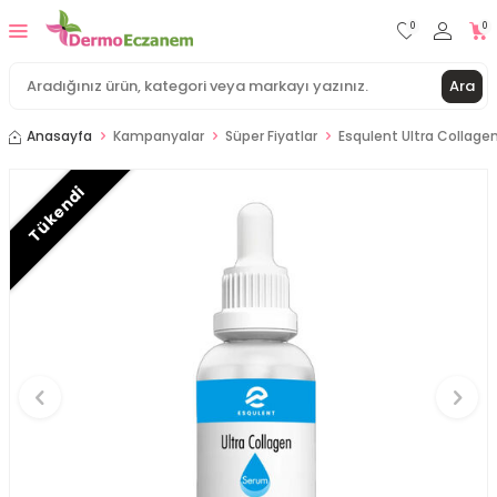
0
0
Ara
Anasayfa
Kampanyalar
Süper Fiyatlar
Esqulent Ultra Collage
Tükendi