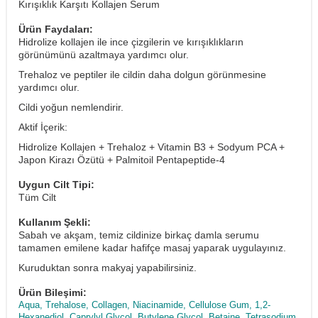
Kırışıklık Karşıtı Kollajen Serum
Ürün Faydaları:
Hidrolize kollajen ile ince çizgilerin ve kırışıklıkların
görünümünü azaltmaya yardımcı olur.
Trehaloz ve peptiler ile cildin daha dolgun görünmesine
yardımcı olur.
Cildi yoğun nemlendirir.
Aktif İçerik:
Hidrolize Kollajen + Trehaloz + Vitamin B3 + Sodyum PCA +
Japon Kirazı Özütü + Palmitoil Pentapeptide-4
Uygun Cilt Tipi:
Tüm Cilt
Kullanım Şekli:
Sabah ve akşam, temiz cildinize birkaç damla serumu
tamamen emilene kadar hafifçe masaj yaparak uygulayınız.
Kuruduktan sonra makyaj yapabilirsiniz.
Ürün Bileşimi:
Aqua, Trehalose, Collagen, Niacinamide, Cellulose Gum, 1,2-
Hexanediol, Caprylyl Glycol, Butylene Glycol, Betaine, Tetrasodium