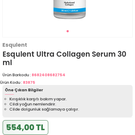
Esqulent
Esqulent Ultra Collagen Serum 30
ml
Ürün Barkodu :
8682408682754
Ürün Kodu :
83875
Öne Çıkan Bilgiler
Kırışıklık karşıtı bakım yapar.
Cildi yoğun nemlendirir.
Cilde dolgunluk sağlamaya çalışır.
554,00 TL