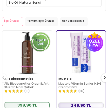
Bio Oil Natural Serisi
İlgili Ürünler
Tamamlayıcı Ürünler
Son Baktıklarınız
Alls Biocosmetics
Mustela
Alls Biocosmetics Organik Anti
Mustela Vitamin Barrier 1-2-3
Stretch Mark Çatlak
Cream 50ml
Önlemeye Yardımcı Jel 350 ml
(10)
(36)
399,90 TL
249,90 TL