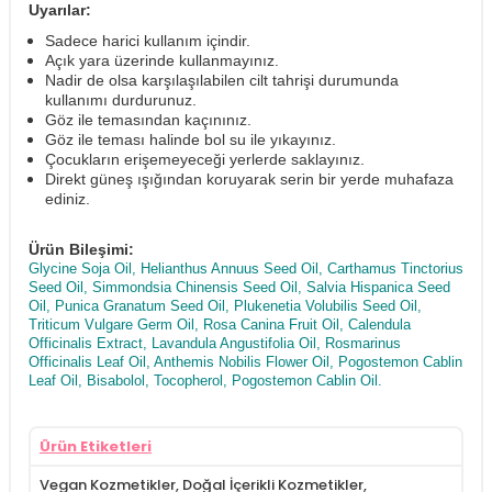
Uyarılar:
Sadece harici kullanım içindir.
Açık yara üzerinde kullanmayınız.
Nadir de olsa karşılaşılabilen cilt tahrişi durumunda
kullanımı durdurunuz.
Göz ile temasından kaçınınız.
Göz ile teması halinde bol su ile yıkayınız.
Çocukların erişemeyeceği yerlerde saklayınız.
Direkt güneş ışığından koruyarak serin bir yerde muhafaza
ediniz.
Ürün Bileşimi:
Glycine Soja Oil, Helianthus Annuus Seed Oil, Carthamus Tinctorius
Seed Oil, Simmondsia Chinensis Seed Oil, Salvia Hispanica Seed
Oil, Punica Granatum Seed Oil, Plukenetia Volubilis Seed Oil,
Triticum Vulgare Germ Oil, Rosa Canina Fruit Oil, Calendula
Officinalis Extract, Lavandula Angustifolia Oil, Rosmarinus
Officinalis Leaf Oil, Anthemis Nobilis Flower Oil, Pogostemon Cablin
Leaf Oil, Bisabolol, Tocopherol, Pogostemon Cablin Oil
.
Ürün Etiketleri
Vegan Kozmetikler
,
Doğal İçerikli Kozmetikler
,