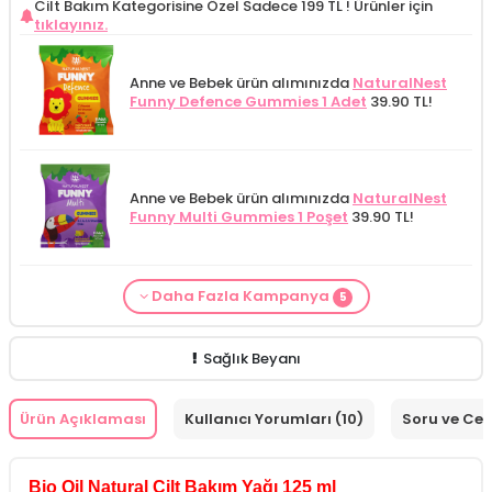
Cilt Bakım Kategorisine Özel Sadece 199 TL !
Ürünler için
tıklayınız.
Anne ve Bebek ürün alımınızda
NaturalNest
Funny Defence Gummies 1 Adet
39.90 TL!
Anne ve Bebek ürün alımınızda
NaturalNest
Funny Multi Gummies 1 Poşet
39.90 TL!
Daha Fazla Kampanya
5
From Natura Kadınlar İçin Terleme Karşıtı
Alls Biocosmetics Organik Anti Stretch Mark
Çatlak Karşıtı Bakım ürünü siparişinizde
Anne ve Bebek bakımı siparişlerinizde
CARINE
Cilt Bakım ürünü siparişinizde
Mamaaura
Roll-on Deodorant 75 ml
ÖZEL FİYAT!
188.55
Çatlak Önlemeye Yardımcı Jel 350 ml
ÖZEL
EasyMom Omega 3 Folik Asit ve Kolin İçeren
Bebek Yıkama Jeli 400 ml
129.90 TL!
Baby Cleansing Milk 200 ml
149.90 TL!
TL!
FİYAT 399.90 TL!
Takviye Edici Gıda 30 Adet
499.90 TL!
Sağlık Beyanı
Ürün Açıklaması
Kullanıcı Yorumları (10)
Soru ve Ce
Bio Oil Natural Cilt Bakım Yağı 125 ml