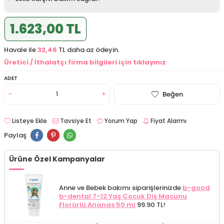
1.623,00 TL
Havale ile
32,46
TL daha az ödeyin.
Üretici / İthalatçı firma bilgileri için tıklayınız
ADET
Beğen
Listeye Ekle
Tavsiye Et
Yorum Yap
Fiyat Alarmı
Paylaş
Ürüne Özel Kampanyalar
Anne ve Bebek bakımı siparişlerinizde
b-good
b-dental 7-12 Yaş Çocuk Diş Macunu
Florürlü Ananas 50 ml
99.90 TL!