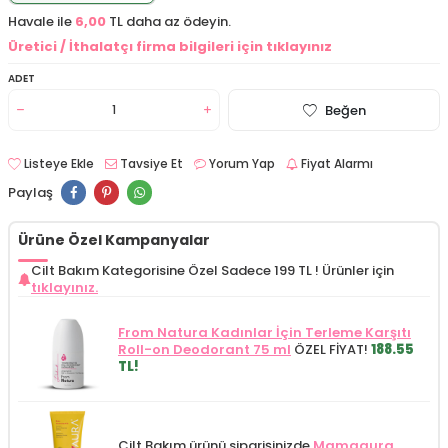
Havale ile
6,00
TL daha az ödeyin.
Üretici / İthalatçı firma bilgileri için tıklayınız
ADET
Beğen
Listeye Ekle
Tavsiye Et
Yorum Yap
Fiyat Alarmı
Paylaş
Ürüne Özel Kampanyalar
Cilt Bakım Kategorisine Özel Sadece 199 TL !
Ürünler için
tıklayınız.
From Natura Kadınlar İçin Terleme Karşıtı
Roll-on Deodorant 75 ml
ÖZEL FİYAT!
188.55
TL!
Cilt Bakım ürünü siparişinizde
Mamaaura