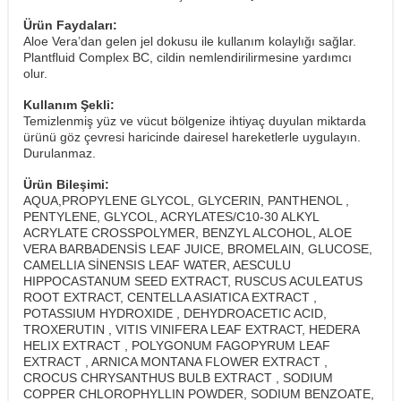
Ürün Faydaları:
Aloe Vera’dan gelen jel dokusu ile kullanım kolaylığı sağlar.
Plantfluid Complex BC, cildin nemlendirilirmesine yardımcı
olur.
Kullanım Şekli:
Temizlenmiş yüz ve vücut bölgenize ihtiyaç duyulan miktarda
ürünü göz çevresi haricinde dairesel hareketlerle uygulayın.
Durulanmaz.
Ürün Bileşimi:
AQUA,PROPYLENE GLYCOL, GLYCERIN, PANTHENOL ,
PENTYLENE, GLYCOL, ACRYLATES/C10-30 ALKYL
ACRYLATE CROSSPOLYMER, BENZYL ALCOHOL, ALOE
VERA BARBADENSİS LEAF JUICE, BROMELAIN, GLUCOSE,
CAMELLIA SİNENSIS LEAF WATER, AESCULU
HIPPOCASTANUM SEED EXTRACT, RUSCUS ACULEATUS
ROOT EXTRACT, CENTELLA ASIATICA EXTRACT ,
POTASSIUM HYDROXIDE , DEHYDROACETIC ACID,
TROXERUTIN , VITIS VINIFERA LEAF EXTRACT, HEDERA
HELIX EXTRACT , POLYGONUM FAGOPYRUM LEAF
EXTRACT , ARNICA MONTANA FLOWER EXTRACT ,
CROCUS CHRYSANTHUS BULB EXTRACT , SODIUM
COPPER CHLOROPHYLLIN POWDER, SODIUM BENZOATE,