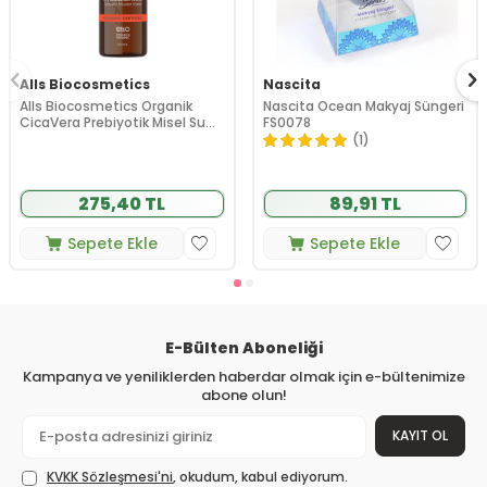
Alls Biocosmetics
Nascita
Alls Biocosmetics Organik
Nascita Ocean Makyaj Süngeri
CicaVera Prebiyotik Misel Su
FS0078
200 ml
(1)
275,40 TL
89,91 TL
Sepete Ekle
Sepete Ekle
E-Bülten Aboneliği
Kampanya ve yeniliklerden haberdar olmak için e-bültenimize
abone olun!
KAYIT OL
KVKK Sözleşmesi'ni
, okudum, kabul ediyorum.