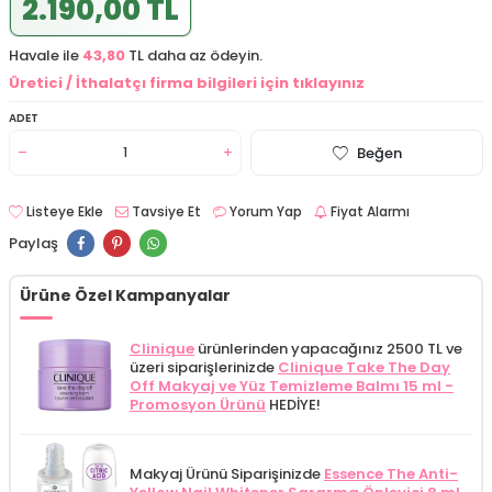
2.190,00 TL
Havale ile
43,80
TL daha az ödeyin.
Üretici / İthalatçı firma bilgileri için tıklayınız
ADET
Beğen
Listeye Ekle
Tavsiye Et
Yorum Yap
Fiyat Alarmı
Paylaş
Ürüne Özel Kampanyalar
Clinique
ürünlerinden yapacağınız 2500 TL ve
üzeri siparişlerinizde
Clinique Take The Day
Off Makyaj ve Yüz Temizleme Balmı 15 ml -
Promosyon Ürünü
HEDİYE!
Makyaj Ürünü Siparişinizde
Essence The Anti-