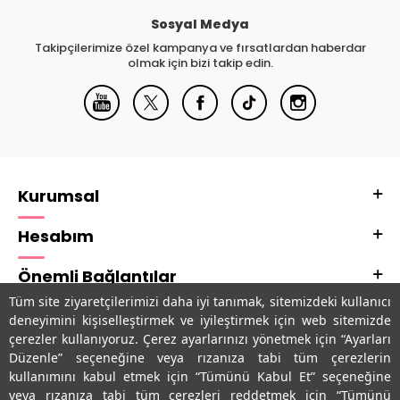
Sosyal Medya
Takipçilerimize özel kampanya ve fırsatlardan haberdar
olmak için bizi takip edin.
Kurumsal
Hesabım
Önemli Bağlantılar
Tüm site ziyaretçilerimizi daha iyi tanımak, sitemizdeki kullanıcı
Adres & İletişim
deneyimini kişiselleştirmek ve iyileştirmek için web sitemizde
çerezler kullanıyoruz. Çerez ayarlarınızı yönetmek için “Ayarları
Uygulamalarımız
Düzenle” seçeneğine veya rızanıza tabi tüm çerezlerin
kullanımını kabul etmek için “Tümünü Kabul Et” seçeneğine
veya rızanıza tabi tüm çerezleri reddetmek için “Tümünü