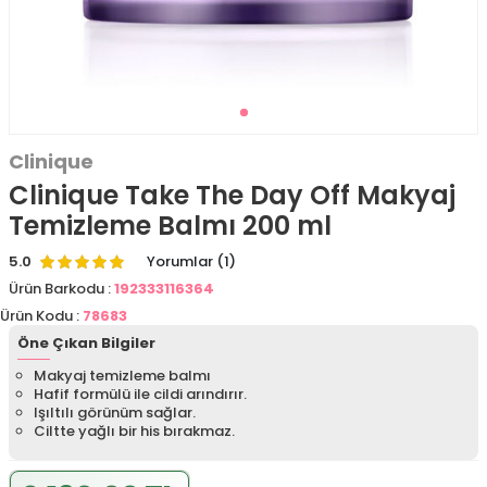
Clinique
Clinique Take The Day Off Makyaj
Temizleme Balmı 200 ml
5.0
Yorumlar (1)
Ürün Barkodu :
192333116364
Ürün Kodu :
78683
Öne Çıkan Bilgiler
Makyaj temizleme balmı
Hafif formülü ile cildi arındırır.
Işıltılı görünüm sağlar.
Ciltte yağlı bir his bırakmaz.