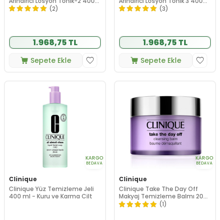
Arındırıcı Losyon Tonik-2 400
Arındırıcı Losyon Tonik 3 400
ml
ml
(2)
(3)
1.968,75 TL
1.968,75 TL
Sepete Ekle
Sepete Ekle
KARGO
KARGO
BEDAVA
BEDAVA
Clinique
Clinique
Clinique Yüz Temizleme Jeli
Clinique Take The Day Off
400 ml - Kuru ve Karma Cilt
Makyaj Temizleme Balmı 200
ml
(1)