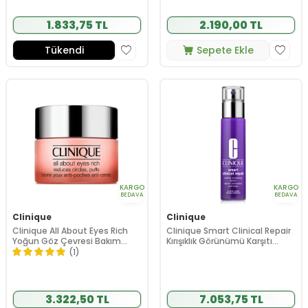
1.833,75 TL
2.190,00 TL
Tükendi
Sepete Ekle
KARGO
KARGO
BEDAVA
BEDAVA
Clinique
Clinique
Clinique All About Eyes Rich
Clinique Smart Clinical Repair
Yoğun Göz Çevresi Bakım
Kırışıklık Görünümü Karşıtı
Kremi 30 ml
Serum 100 ml
(1)
3.322,50 TL
7.053,75 TL