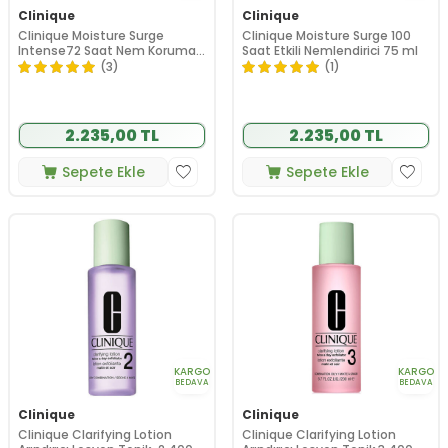
Clinique
Clinique
Clinique Moisture Surge
Clinique Moisture Surge 100
Intense72 Saat Nem Koruma
Saat Etkili Nemlendirici 75 ml
Teknolojili Nemlendirici 75 ml
(3)
(1)
2.235,00 TL
2.235,00 TL
Sepete Ekle
Sepete Ekle
KARGO
KARGO
BEDAVA
BEDAVA
Clinique
Clinique
Clinique Clarifying Lotion
Clinique Clarifying Lotion