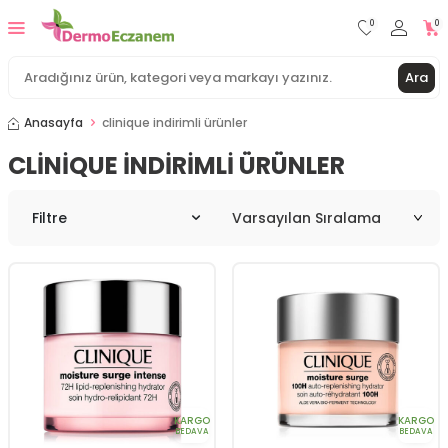
0
0
Ara
Anasayfa
clinique indirimli ürünler
CLINIQUE INDIRIMLI ÜRÜNLER
Filtre
KARGO
KARGO
BEDAVA
BEDAVA