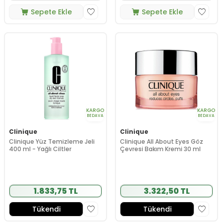
Sepete Ekle
Sepete Ekle
KARGO
KARGO
BEDAVA
BEDAVA
Clinique
Clinique
Clinique Yüz Temizleme Jeli
Clinique All About Eyes Göz
400 ml - Yağlı Ciltler
Çevresi Bakım Kremi 30 ml
1.833,75 TL
3.322,50 TL
Tükendi
Tükendi