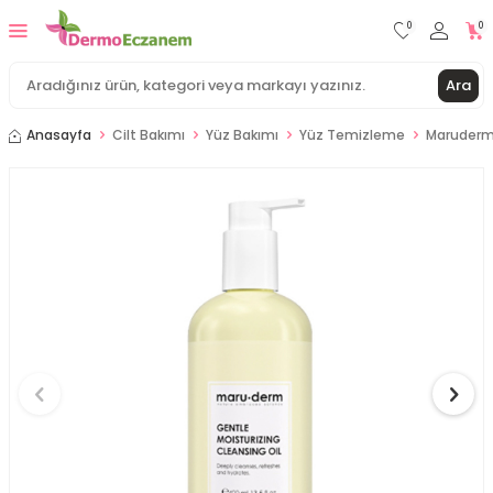
0
0
Ara
Anasayfa
Cilt Bakımı
Yüz Bakımı
Yüz Temizleme
Maruderm 