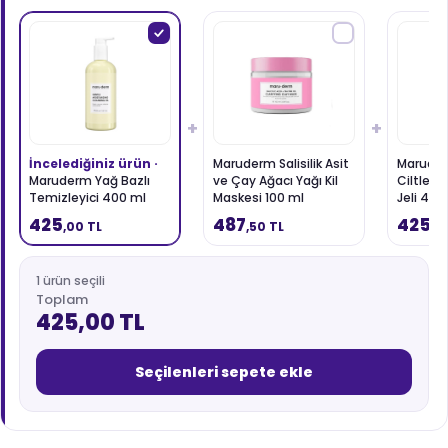
+
+
İncelediğiniz ürün ·
Maruderm Salisilik Asit
Marude
Maruderm Yağ Bazlı
ve Çay Ağacı Yağı Kil
Ciltler 
Temizleyici 400 ml
Maskesi 100 ml
Jeli 400
425
487
425
,00 TL
,50 TL
,0
1 ürün seçili
Toplam
425,00 TL
Seçilenleri sepete ekle