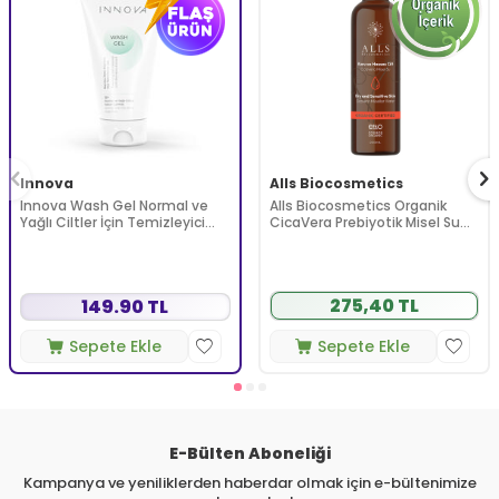
Innova
Alls Biocosmetics
Innova Wash Gel Normal ve
Alls Biocosmetics Organik
Yağlı Ciltler İçin Temizleyici
CicaVera Prebiyotik Misel Su
Köpüren Jel 150 ml
200 ml
275,40 TL
149.90 TL
Sepete Ekle
Sepete Ekle
E-Bülten Aboneliği
Kampanya ve yeniliklerden haberdar olmak için e-bültenimize