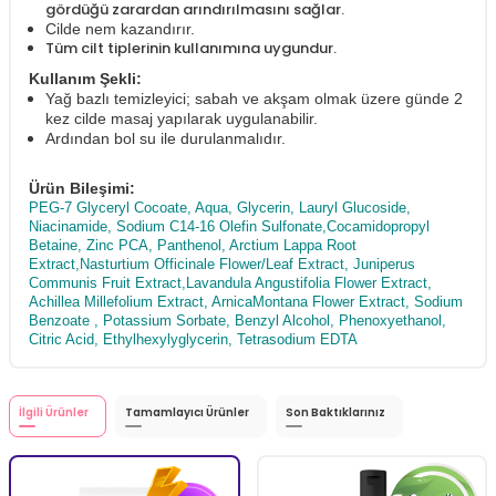
gördüğü zarardan arındırılmasını sağlar.
Cilde nem kazandırır.
Tüm cilt tiplerinin kullanımına uygundur.
Kullanım Şekli:
Yağ bazlı temizleyici; sabah ve akşam olmak üzere günde 2
kez cilde masaj yapılarak uygulanabilir.
Ardından bol su ile durulanmalıdır.
Ürün Bileşimi:
PEG-7 Glyceryl Cocoate, Aqua, Glycerin, Lauryl Glucoside,
Niacinamide, Sodium C14-16 Olefin Sulfonate,Cocamidopropyl
Betaine, Zinc PCA, Panthenol, Arctium Lappa Root
Extract,Nasturtium Officinale Flower/Leaf Extract, Juniperus
Communis Fruit Extract,Lavandula Angustifolia Flower Extract,
Achillea Millefolium Extract, ArnicaMontana Flower Extract, Sodium
Benzoate , Potassium Sorbate, Benzyl Alcohol, Phenoxyethanol,
Citric Acid, Ethylhexylyglycerin, Tetrasodium EDTA
İlgili Ürünler
Tamamlayıcı Ürünler
Son Baktıklarınız