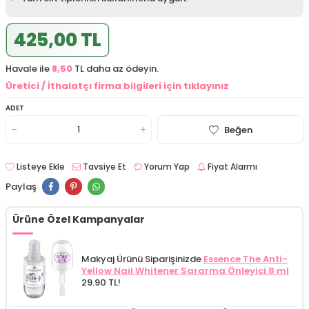
425,00 TL
Havale ile
8,50
TL daha az ödeyin.
Üretici / İthalatçı firma bilgileri için tıklayınız
ADET
Beğen
Listeye Ekle
Tavsiye Et
Yorum Yap
Fiyat Alarmı
Paylaş
Ürüne Özel Kampanyalar
Makyaj Ürünü Siparişinizde
Essence The Anti-
Yellow Nail Whitener Sararma Önleyici 8 ml
29.90 TL!