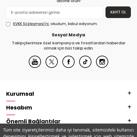
abone olun!
KAYIT OL
KVKK Sözleşmesi'ni
, okudum, kabul ediyorum.
Sosyal Medya
Takipçilerimize özel kampanya ve fırsatlardan haberdar
olmak için bizi takip edin.
Kurumsal
Hesabım
Önemli Bağlantılar
Tüm site ziyaretçilerimizi daha iyi tanımak, sitemizdeki kullanıcı
Adres & İletişim
deneyimini kişiselleştirmek ve iyileştirmek için web sitemizde