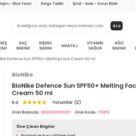
etişim - Bize Yazın
Kargo Takibi
İptal - İade - Sorun Bildir
Ara
NEŞ
SAÇ
KIŞISEL
VITAMIN
AĞIZ
MAKYAJ
KIMI
BAKIMI
BAKIM
SAĞLIK
BAKIMI
Nike Defence Sun SPF50+ Melting Face Cream 50 ml
BioNike
BioNike Defence Sun SPF50+ Melting Fa
Cream 50 ml
Yorumlar (2)
5.0
Ürün Barkodu :
8029041101011
Ürün Kodu :
75812
Öne Çıkan Bilgiler
Normal ve kuru ciltlere özel