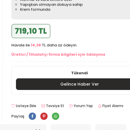
Yapışkan olmayan dokuya sahip
Krem formunda
719,10 TL
Havale ile
14,38
TL daha az ödeyin.
Üretici / İthalatçı firma bilgileri için tıklayınız
Tükendi
Gelince Haber Ver
Listeye Ekle
Tavsiye Et
Yorum Yap
Fiyat Alarmı
Paylaş