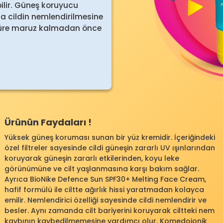
ilir. Güneş koruyucu
nda cildin nemlendirilmesine
 süre maruz kalmadan önce
Ürünün Faydaları !
Yüksek güneş koruması sunan bir yüz kremidir. İçeriğindeki
özel filtreler sayesinde cildi güneşin zararlı UV ışınlarından
koruyarak güneşin zararlı etkilerinden, koyu leke
görünümüne ve cilt yaşlanmasına karşı bakım sağlar.
Ayrıca BioNike Defence Sun SPF30+ Melting Face Cream,
hafif formülü ile ciltte ağırlık hissi yaratmadan kolayca
emilir. Nemlendirici özelliği sayesinde cildi nemlendirir ve
besler. Aynı zamanda cilt bariyerini koruyarak ciltteki nem
kaybının kaybedilmemesine yardımcı olur. Komedojonik