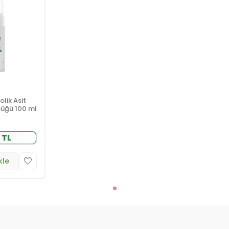
lik Asit
üğü 100 ml
 TL
kle