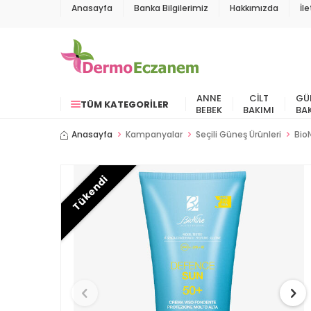
Anasayfa
Banka Bilgilerimiz
Hakkımızda
İl
ANNE
CILT
GÜ
TÜM KATEGORILER
BEBEK
BAKIMI
BA
Anasayfa
Kampanyalar
Seçili Güneş Ürünleri
Bio
Tükendi