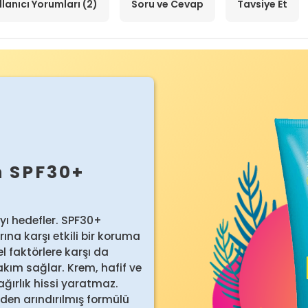
llanıcı Yorumları (2)
Soru ve Cevap
Tavsiye Et
n SPF30+
m
yı hedefler. SPF30+
rına karşı etkili bir koruma
l faktörlere karşı da
akım sağlar. Krem, hafif ve
 ağırlık hissi yaratmaz.
den arındırılmış formülü