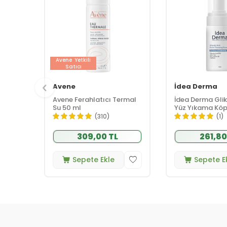
Avene
Yetkili
Satıcı
Avene
İdea Derma
Avene Ferahlatıcı Termal
İdea Derma Gliko
Su 50 ml
Yüz Yıkama Köp
(310)
(1)
309,00 TL
261,80
Sepete Ekle
Sepete E