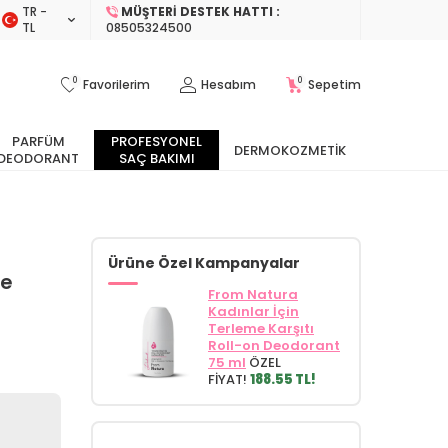
TR −
MÜŞTERI DESTEK HATTI :
TL
08505324500
0
0
Favorilerim
Hesabım
Sepetim
PARFÜM
PROFESYONEL
DERMOKOZMETIK
DEODORANT
SAÇ BAKIMI
Ürüne Özel Kampanyalar
ce
From Natura
Kadınlar İçin
Terleme Karşıtı
Roll-on Deodorant
75 ml
ÖZEL
FİYAT!
188.55 TL!