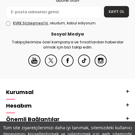
abone olun!
KAYIT OL
KVKK Sözleşmesi'ni
, okudum, kabul ediyorum.
Sosyal Medya
Takipçilerimize özel kampanya ve fırsatlardan haberdar
olmak için bizi takip edin.
Kurumsal
Hesabım
Önemli Bağlantılar
Tüm site ziyaretçilerimizi daha iyi tanımak, sitemizdeki kullanıcı
Adres & İletişim
deneyimini kişiselleştirmek ve iyileştirmek için web sitemizde