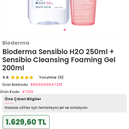
Bioderma
Bioderma Sensibio H2O 250ml +
Sensibio Cleansing Foaming Gel
200ml
4.8
Yorumlar (6)
Ürün Barkodu :
9900000047213
Ürün Kodu :
47213
Öne Çıkan Bilgiler
Hassas ciltler için temizleyici jel ve solüsyon.
1.629,60 TL