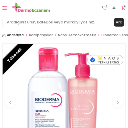
0
0
Ara
Anasayfa
Kampanyalar
Naos Dermokozmetik
Bioderma Sens
Tükendi