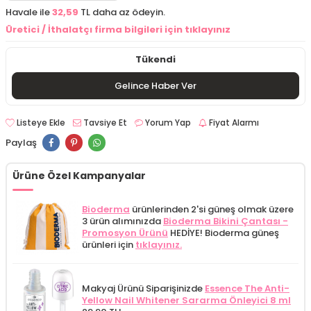
Havale ile
32,59
TL daha az ödeyin.
Üretici / İthalatçı firma bilgileri için tıklayınız
Tükendi
Gelince Haber Ver
Listeye Ekle
Tavsiye Et
Yorum Yap
Fiyat Alarmı
Paylaş
Ürüne Özel Kampanyalar
Bioderma
ürünlerinden 2'si güneş olmak üzere
3 ürün alımınızda
Bioderma Bikini Çantası -
Promosyon Ürünü
HEDİYE! Bioderma güneş
ürünleri için
tıklayınız.
Makyaj Ürünü Siparişinizde
Essence The Anti-
Yellow Nail Whitener Sararma Önleyici 8 ml