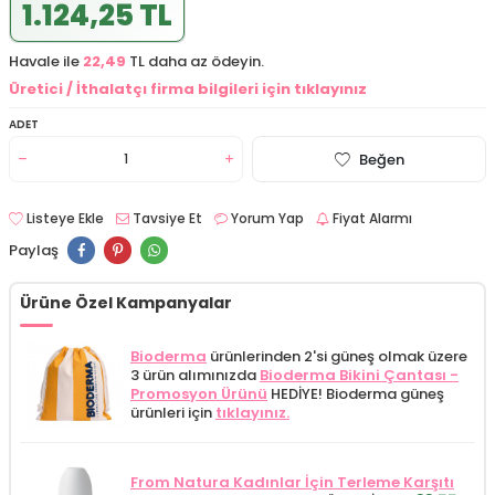
1.124,25 TL
Havale ile
22,49
TL daha az ödeyin.
Üretici / İthalatçı firma bilgileri için tıklayınız
ADET
Beğen
Listeye Ekle
Tavsiye Et
Yorum Yap
Fiyat Alarmı
Paylaş
Ürüne Özel Kampanyalar
Bioderma
ürünlerinden 2'si güneş olmak üzere
3 ürün alımınızda
Bioderma Bikini Çantası -
Promosyon Ürünü
HEDİYE! Bioderma güneş
ürünleri için
tıklayınız.
From Natura Kadınlar İçin Terleme Karşıtı