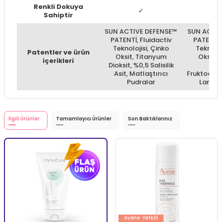
Renkli Dokuya
✓
Sahiptir
SUN ACTIVE DEFENSE™
SUN ACTIV
PATENTİ, Fluidactiv
PATENTİ,
Teknolojisi, Çinko
Teknoloj
Patentler ve ürün
Oksit, Titanyum
Oksit,
içerikleri
Dioksit, %0,5 Salisilik
Dio
Asit, Matlaştırıcı
Fruktoolig
Pudralar
Lamina
İlgili Ürünler
Tamamlayıcı Ürünler
Son Baktıklarınız
Avene
Yetkili