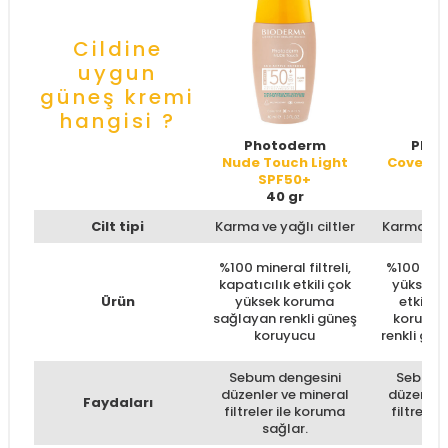
Cildine
uygun
güneş kremi
hangisi ?
Photoderm
Phot
Nude Touch Light
Cover To
SPF50+
SP
40 gr
40
Cilt tipi
Karma ve yağlı ciltler
Karma ve y
%100 mineral filtreli,
%100 miner
kapatıcılık etkili çok
yüksek k
Ürün
yüksek koruma
etkili 
sağlayan renkli güneş
koruma 
koruyucu
renkli gü
Sebum dengesini
Sebum d
düzenler ve mineral
düzenler
Faydaları
filtreler ile koruma
filtreler
sağlar.
sa