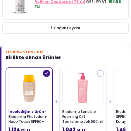
Roll-on Deodorant 75 ml
ÖZEL FİYAT!
188.55
TL!
Sağlık Beyanı
SIK BIRLIKTE ALINIR
Birlikte alınan ürünler
+
+
İncelediğiniz ürün ·
Bioderma Sensibio
Bioder
Bioderma Photoderm
Foaming Cilt
SPF50+ 
Nude Touch SPF50+
Temizleme Jeli 500 ml
Koruyuc
Light 40 ml
1.124
1.042
1.499
,25 TL
,14 TL