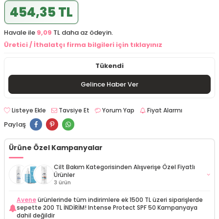
454,35 TL
Havale ile
9,09
TL daha az ödeyin.
Üretici / İthalatçı firma bilgileri için tıklayınız
Tükendi
Gelince Haber Ver
Listeye Ekle
Tavsiye Et
Yorum Yap
Fiyat Alarmı
Paylaş
Ürüne Özel Kampanyalar
Cilt Bakım Kategorisinden Alışverişe Özel Fiyatlı
Ürünler
3 ürün
Avene
ürünlerinde tüm indirimlere ek 1500 TL üzeri siparişlerde
İdea Derma Glikolik Asit Yüz Yıkama Köpüğü 200 ml
sepette 200 TL İNDİRİM! Intense Protect SPF 50 Kampanyaya
dahil değildir