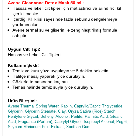
Avene Cleanance Detox Mask 50 ml :
Hassas ve lekeli cilt tipleri için matlaştırıcı ve arındırıcı kil
içerikli maske.
İçerdiği Kil ikilisi sayesinde fazla sebumu dengelemeye
yardımcı olur.
Avene termal su ve gliserin ile zenginleştirilmiş formüle
sahiptir.
Uygun Cilt Tipi:
Hassas ve Lekeli Cilt Tipleri
Kullanım Şekli:
Temiz ve kuru yüze uygulayın ve 5 dakika bekletin.
Hafifçe masaj yaparak iyice durulayın.
Gözlerle temasından kaçının.
Temas halinde temiz suyla iyice durulayın.
Ürün Bileşimi:
Avene Thermal Spring Water, Kaolin, Caprylic/Capric Triglyceride,
Glycerin, Glycerin Stearate, Clay, Oryza Sativa (Rice) Starch,
Pentylene Glycol, Behenyl Alcohol, Perlite, Palmitic Acid, Stearic
Acid, Fragrance (Parfum), Caprylyl Glycol, Isopropyl Alcohol, Peg-6,
Silybum Marianum Fruit Extract, Xanthan Gum.