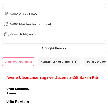
İdea Derma Advanced Series Silky Moist Serum 30 ml
%100 Orijinal Ürün
İdea Derma İdeasun Hydra SPF50+ Güneş Kremi 50 ml
%100 Müşteri Memnuniyeti
Güvenli Alışveriş
Sağlık Beyanı
Ürün Açıklaması
Kullanıcı Yorumları (1)
Soru ve Cev
Avene Cleanance Yağlı ve Düzensiz Cilt Bakım Kiti
Ürün Markası:
Avene
Ürün Faydaları: