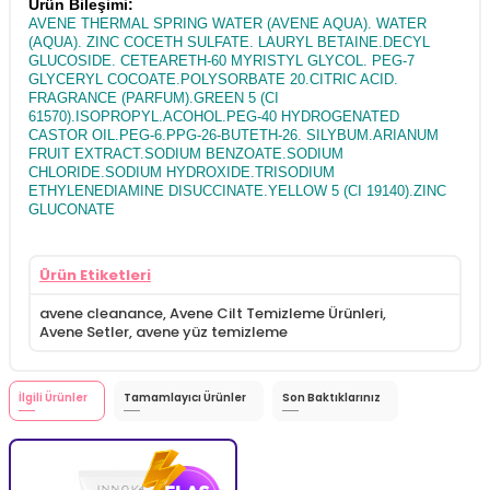
Ürün Bileşimi:
AVENE THERMAL SPRING WATER (AVENE AQUA). WATER
(AQUA). ZINC COCETH SULFATE. LAURYL BETAINE.DECYL
GLUCOSIDE. CETEARETH-60 MYRISTYL GLYCOL. PEG-7
GLYCERYL COCOATE.POLYSORBATE 20.CITRIC ACID.
FRAGRANCE (PARFUM).GREEN 5 (CI
61570).ISOPROPYL.ACOHOL.PEG-40 HYDROGENATED
CASTOR OIL.PEG-6.PPG-26-BUTETH-26. SILYBUM.ARIANUM
FRUIT EXTRACT.SODIUM BENZOATE.SODIUM
CHLORIDE.SODIUM HYDROXIDE.TRISODIUM
ETHYLENEDIAMINE DISUCCINATE.YELLOW 5 (CI 19140).ZINC
GLUCONATE
Ürün Etiketleri
avene cleanance
,
Avene Cilt Temizleme Ürünleri
,
Avene Setler
,
avene yüz temizleme
İlgili Ürünler
Tamamlayıcı Ürünler
Son Baktıklarınız