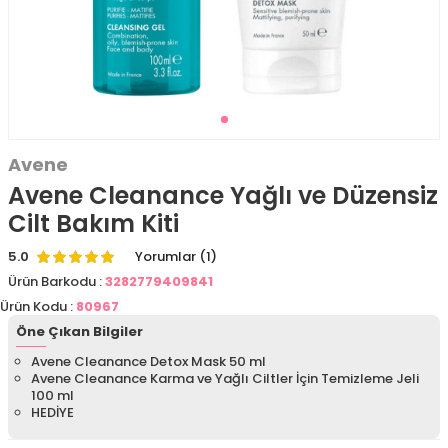
Avene
Avene Cleanance Yağlı ve Düzensiz
Cilt Bakım Kiti
5.0
Yorumlar (1)
Ürün Barkodu :
3282779409841
Ürün Kodu :
80967
Öne Çıkan Bilgiler
Avene Cleanance Detox Mask 50 ml
Avene Cleanance Karma ve Yağlı Ciltler İçin Temizleme Jeli
100 ml
HEDİYE