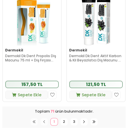
Dermokil
Dermokil
Dermokil Dk Dent Propolis Diş
Dermokil Dk Dent Aktif Karbon
Macunu 75 ml + Diş Fırçası
& Kil Beyazlatıcı Diş Macunu 75
HEDİYE
ml
157,50 TL
121,50 TL
Sepete Ekle
Sepete Ekle
Toplam
71
ürün bulunmaktadır.
1
2
3