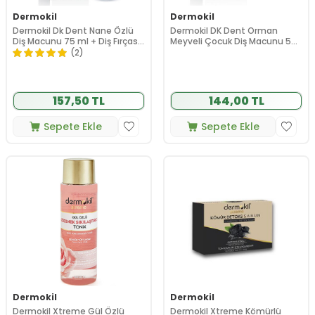
Dermokil
Dermokil
Dermokil Dk Dent Nane Özlü
Dermokil DK Dent Orman
Diş Macunu 75 ml + Diş Fırçası
Meyveli Çocuk Diş Macunu 50
HEDİYE
ml + Diş Fırçası
(2)
157,50 TL
144,00 TL
Sepete Ekle
Sepete Ekle
Dermokil
Dermokil
Dermokil Xtreme Gül Özlü
Dermokil Xtreme Kömürlü