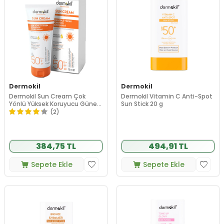
Dermokil
Dermokil
Dermokil Sun Cream Çok
Dermokil Vitamin C Anti-Spot
Yönlü Yüksek Koruyucu Güneş
Sun Stick 20 g
Kremi Spf50 75 ml
(2)
384,75 TL
494,91 TL
Sepete Ekle
Sepete Ekle