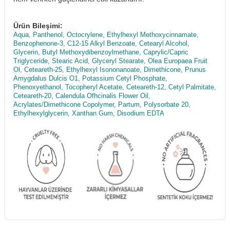
Ürün Bileşimi:
Aqua, Panthenol, Octocrylene, Ethylhexyl Methoxycinnamate,
Benzophenone-3, C12-15 Alkyl Benzoate, Cetearyl Alcohol,
Glycerin, Butyl Methoxydibenzoylmethane, Caprylic/Capric
Triglyceride, Stearic Acid, Glyceryl Stearate, Olea Europaea Fruit
Ol, Ceteareth-25, Ethylhexyl Isononanoate, Dimethicone, Prunus
Amygdalus Dulcis O1, Potassium Cetyl Phosphate,
Phenoxyethanol, Tocopheryl Acetate, Ceteareth-12, Cetyl Palmitate,
Ceteareth-20, Calendula Ofhcinalis Flower Oil,
Acrylates/Dimethicone Copolymer, Partum, Polysorbate 20,
Ethylhexylglycerin, Xanthan Gum, Disodium EDTA