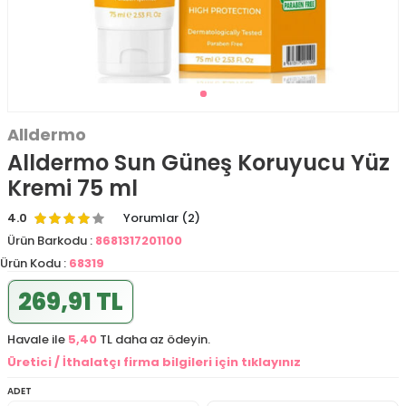
Alldermo
Alldermo Sun Güneş Koruyucu Yüz
Kremi 75 ml
4.0
Yorumlar (2)
Ürün Barkodu :
8681317201100
Ürün Kodu :
68319
269,91 TL
Havale ile
5,40
TL daha az ödeyin.
Üretici / İthalatçı firma bilgileri için tıklayınız
ADET