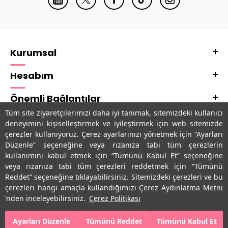
Kurumsal
Hesabım
Önemli Bağlantılar
Tüm site ziyaretçilerimizi daha iyi tanımak, sitemizdeki kullanıcı
Adres & İletişim
deneyimini kişiselleştirmek ve iyileştirmek için web sitemizde
çerezler kullanıyoruz. Çerez ayarlarınızı yönetmek için “Ayarları
Uygulamalarımız
Düzenle” seçeneğine veya rızanıza tabi tüm çerezlerin
kullanımını kabul etmek için “Tümünü Kabul Et” seçeneğine
veya rızanıza tabi tüm çerezleri reddetmek için “Tümünü
Reddet” seçeneğine tıklayabilirsiniz. Sitemizdeki çerezleri ve bu
çerezleri hangi amaçla kullandığımızı Çerez Aydınlatma Metni
’nden inceleyebilirsiniz.
Çerez Politikası
Ayarları Düzenle
Tümünü Reddet
Tümünü Kabul Et
SEPETE EKLE
HEMEN AL