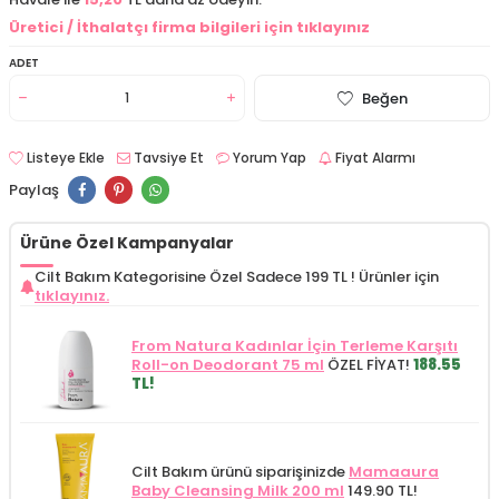
Üretici / İthalatçı firma bilgileri için tıklayınız
ADET
Beğen
Listeye Ekle
Tavsiye Et
Yorum Yap
Fiyat Alarmı
Paylaş
Ürüne Özel Kampanyalar
Cilt Bakım Kategorisine Özel Sadece 199 TL !
Ürünler için
tıklayınız.
From Natura Kadınlar İçin Terleme Karşıtı
Roll-on Deodorant 75 ml
ÖZEL FİYAT!
188.55
TL!
Cilt Bakım ürünü siparişinizde
Mamaaura
Baby Cleansing Milk 200 ml
149.90 TL!