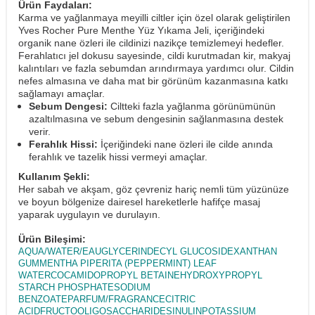
Ürün Faydaları:
Karma ve yağlanmaya meyilli ciltler için özel olarak geliştirilen
Yves Rocher Pure Menthe Yüz Yıkama Jeli, içeriğindeki
organik nane özleri ile cildinizi nazikçe temizlemeyi hedefler.
Ferahlatıcı jel dokusu sayesinde, cildi kurutmadan kir, makyaj
kalıntıları ve fazla sebumdan arındırmaya yardımcı olur. Cildin
nefes almasına ve daha mat bir görünüm kazanmasına katkı
sağlamayı amaçlar.
Sebum Dengesi:
Ciltteki fazla yağlanma görünümünün
azaltılmasına ve sebum dengesinin sağlanmasına destek
verir.
Ferahlık Hissi:
İçeriğindeki nane özleri ile cilde anında
ferahlık ve tazelik hissi vermeyi amaçlar.
Kullanım Şekli:
Her sabah ve akşam, göz çevreniz hariç nemli tüm yüzünüze
ve boyun bölgenize dairesel hareketlerle hafifçe masaj
yaparak uygulayın ve durulayın.
Ürün Bileşimi:
AQUA/WATER/EAUGLYCERINDECYL GLUCOSIDEXANTHAN
GUMMENTHA PIPERITA (PEPPERMINT) LEAF
WATERCOCAMIDOPROPYL BETAINEHYDROXYPROPYL
STARCH PHOSPHATESODIUM
BENZOATEPARFUM/FRAGRANCECITRIC
ACIDFRUCTOOLIGOSACCHARIDESINULINPOTASSIUM