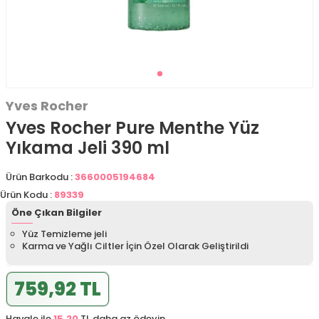
Yves Rocher
Yves Rocher Pure Menthe Yüz
Yıkama Jeli 390 ml
Ürün Barkodu :
3660005194684
Ürün Kodu :
89339
Öne Çıkan Bilgiler
Yüz Temizleme jeli
Karma ve Yağlı Ciltler İçin Özel Olarak Geliştirildi
759,92 TL
Havale ile
15,20
TL daha az ödeyin.