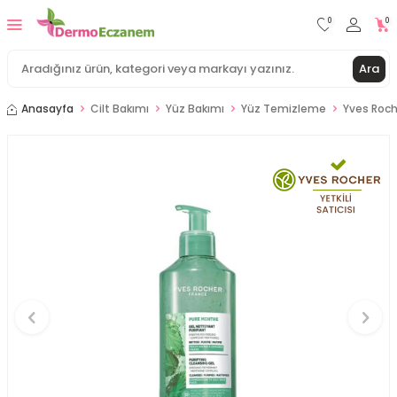
0
0
Ara
Anasayfa
Cilt Bakımı
Yüz Bakımı
Yüz Temizleme
Yves Roch