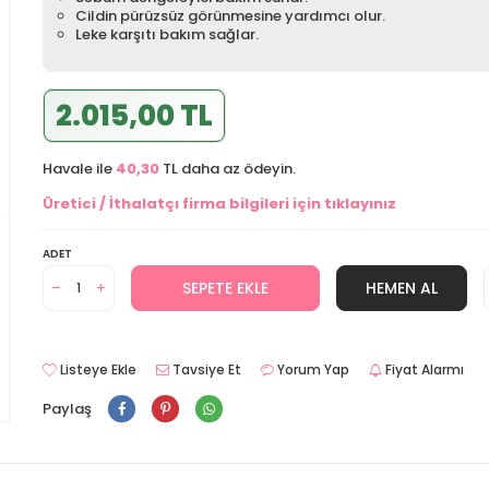
Cildin pürüzsüz görünmesine yardımcı olur.
Leke karşıtı bakım sağlar.
2.015,00 TL
Havale ile
40,30
TL daha az ödeyin.
Üretici / İthalatçı firma bilgileri için tıklayınız
ADET
SEPETE EKLE
HEMEN AL
Listeye Ekle
Tavsiye Et
Yorum Yap
Fiyat Alarmı
Paylaş