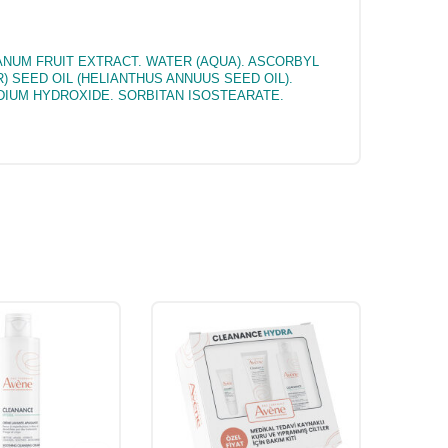
ANUM FRUIT EXTRACT. WATER (AQUA). ASCORBYL
 SEED OIL (HELIANTHUS ANNUUS SEED OIL).
IUM HYDROXIDE. SORBITAN ISOSTEARATE.