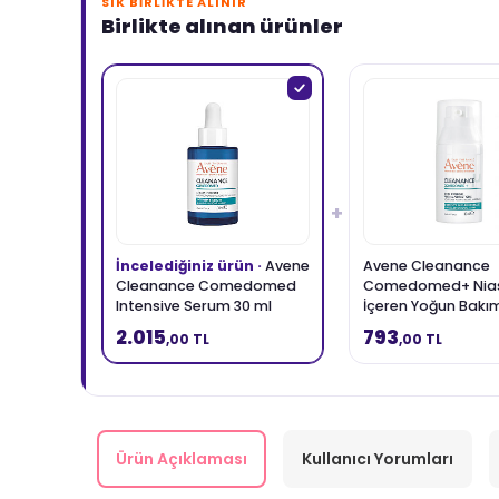
SIK BIRLIKTE ALINIR
Birlikte alınan ürünler
+
İncelediğiniz ürün ·
Avene
Avene Cleanance
Cleanance Comedomed
Comedomed+ Nia
Intensive Serum 30 ml
İçeren Yoğun Bakı
30 ml
2.015
793
,00 TL
,00 TL
Ürün Açıklaması
Kullanıcı Yorumları