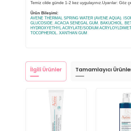
Temiz cilde günde 1-2 kez uygulayınız.Uyarılar: Göz çev
Ürün Bileşimi:
AVENE THERMAL SPRING WATER (AVENE AQUA). ISOP
GLUCOSIDE. ACACIA SENEGAL GUM. BAKUCHIOL. BET
HYDROXYETHYL ACRYLATE/SODIUM ACRYLOYLDIMETH
TOCOPHEROL. XANTHAN GUM
İlgili Ürünler
Tamamlayıcı Ürünle