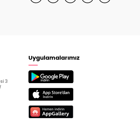
Uygulamalarımız
si 3
/