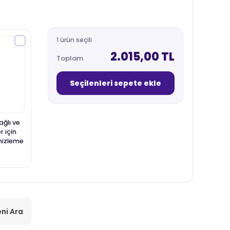
1 ürün seçili
2.015,00 TL
Toplam
Seçilenleri sepete ekle
ğlı ve
r için
mizleme
ni Ara