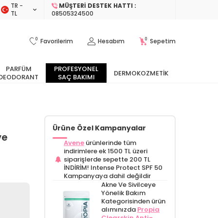
TR −
MÜŞTERI DESTEK HATTI :
TL
08505324500
0
0
Favorilerim
Hesabım
Sepetim
PARFÜM
PROFESYONEL
DERMOKOZMETIK
DEODORANT
SAÇ BAKIMI
Ürüne Özel Kampanyalar
ve
Avene
ürünlerinde tüm
indirimlere ek 1500 TL üzeri
siparişlerde sepette 200 TL
İNDİRİM! Intense Protect SPF 50
Kampanyaya dahil değildir
Akne Ve Sivilceye
Yönelik Bakım
Kategorisinden ürün
alımınızda
Propia
Clearskin Anti-