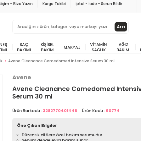
etişim - Bize Yazın
Kargo Takibi
İptal - İade - Sorun Bildir
Ara
NEŞ
SAÇ
KIŞISEL
VITAMIN
AĞIZ
MAKYAJ
KIMI
BAKIMI
BAKIM
SAĞLIK
BAKIMI
ik
Avene Cleanance Comedomed Intensive Serum 30 ml
Avene
Avene Cleanance Comedomed Intensi
Serum 30 ml
Ürün Barkodu :
3282770401448
Ürün Kodu :
90774
Öne Çıkan Bilgiler
Düzensiz ciltlere özel bakım serumudur.
Sebum dengeleyici bakım sunar.