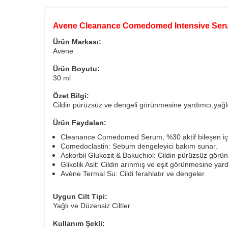
Avene Cleanance Comedomed Intensive Ser
Ürün Markası:
Avene
Ürün Boyutu:
30 ml
Özet Bilgi:
Cildin pürüzsüz ve dengeli görünmesine yardımcı,yağlı
Ürün Faydaları:
Cleanance Comedomed Serum, %30 aktif bileşen içer
Comedoclastin: Sebum dengeleyici bakım sunar.
Askorbil Glukozit & Bakuchiol: Cildin pürüzsüz görü
Glikolik Asit: Cildin arınmış ve eşit görünmesine yard
Avène Termal Su: Cildi ferahlatır ve dengeler.
Uygun Cilt Tipi:
Yağlı ve Düzensiz Ciltler
Kullanım Şekli: