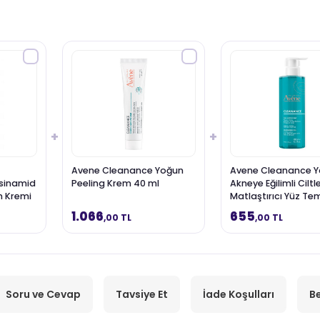
+
+
Avene Cleanance Yoğun
Avene Cleanance Ya
sinamid
Peeling Krem 40 ml
Akneye Eğilimli Ciltle
m Kremi
Matlaştırıcı Yüz Te
Jeli 400 ml
1.066
655
,00 TL
,00 TL
Soru ve Cevap
Tavsiye Et
İade Koşulları
Be