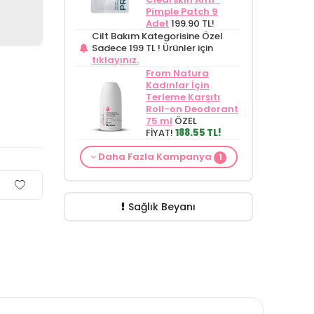
Pimple Patch 9
Adet
199.90 TL!
Cilt Bakım Kategorisine Özel
Sadece 199 TL !
Ürünler için
tıklayınız.
From Natura
Kadınlar İçin
Terleme Karşıtı
Roll-on Deodorant
75 ml
ÖZEL
FİYAT!
188.55 TL!
Cilt Bakım ürünü
Daha Fazla Kampanya
1
siparişinizde
Mamaaura Baby
Cleansing Milk 200
ml
149.90 TL!
Sağlık Beyanı