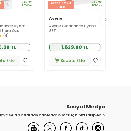
KARGO
KARGO
i
Avene
Yetkili
BEDAVA
BEDAVA
Satıcı
Avene
anance Hydra
Avene Cleanance Hydra
ltlere Özel
SET
 Kremi 200 ml
(4)
0,00 TL
1.629,00 TL
te Ekle
Sepete Ekle
Sosyal Medya
nya ve fırsatlardan haberdar olmak için bizi takip edin.