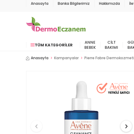
Anasayfa
Banka Bilgilerimiz
Hakkımızda
İl
ANNE
CILT
GÜ
TÜM KATEGORILER
BEBEK
BAKIMI
BA
Anasayfa
Kampanyalar
Pierre Fabre Dermokozmet