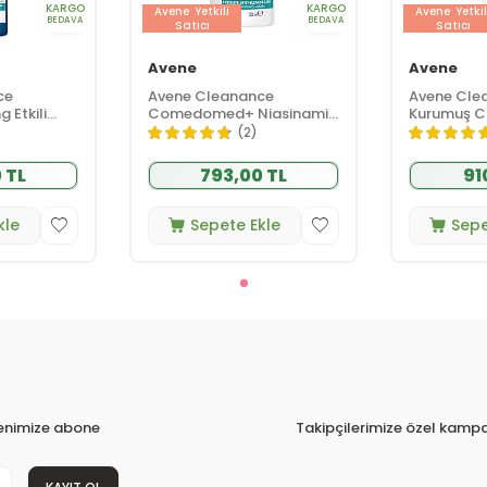
KARGO
KARGO
Avene
Yetkili
Avene
Yetkil
BEDAVA
BEDAVA
Satıcı
Satıcı
Avene
Avene
ce
Avene Cleanance
Avene Cle
g Etkili
Comedomed+ Niasinamid
Kurumuş Ci
 400 ml
İçeren Yoğun Bakım Kremi
Temizleme
(2)
30 ml
 TL
793,00 TL
91
kle
Sepete Ekle
Sepe
tenimize abone
Takipçilerimize özel kampa