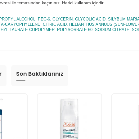
resi ile temasından kaçınınız. Harici kullanım içindir.
ROPYL ALCOHOL. PEG-6. GLYCERIN. GLYCOLIC ACID. SILYBUM MARI
A-CARYOPHYLLENE. CITRIC ACID. HELIANTHUS ANNUUS (SUNFLOWER)
YL TAURATE COPOLYMER. POLYSORBATE 60. SODIUM CITRATE. SOD
r
Son Baktıklarınız