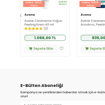
KARGO
Avene
Yetkili
Avene
Yetkili
BEDAVA
Satıcı
Satıcı
Avene
Avene
Avene Cleanance Yoğun
Avene Cleanan
Peeling Krem 40 ml
Arındırıcı, Peelin
Temizleme Jeli
(3)
1.066,00 TL
935,00
Sepete Ekle
Sepete E
E-Bülten Aboneliği
Kampanya ve yeniliklerden haberdar olmak için e-bül
olun!