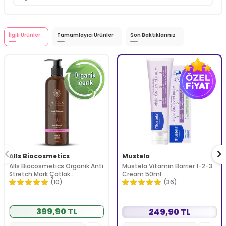
İlgili Ürünler
Tamamlayıcı Ürünler
Son Baktıklarınız
Alls Biocosmetics
Mustela
Alls Biocosmetics Organik Anti
Mustela Vitamin Barrier 1-2-3
Stretch Mark Çatlak
Cream 50ml
Önlemeye Yardımcı Jel 350 ml
(10)
(36)
399,90 TL
249,90 TL