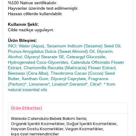
%100 Natrue sertifikalıdır.
Hayvanlar üzerinde test edilmemiştir.
​Hassas ciltlerde kullanılabilir.
Kullanım Şekli:
Cilde nazikçe uygulayın.
Ürün Bileşimi:
INCI: Water (Aqua), Sesamum Indicum (Sesame) Seed Oil,
Prunus Amygdalus Dulcis (Sweet Almond) Oil, Glycerin,
Alcohol, Glyceryl Stearate SE, Ceteargyl Glucoside,
Hydrogenated Coco-Glycerides, Calendula Officinalis Flower
Extract, Chamomilla Recutita (Matricaria) Flower Extract,
Beeswax (Cera Alba), Theobroma Cacao (Cocoa) Seed
Butter, Xanthan Gum, Glyceryl Caprylate, Fragrance
(Parfum)*, Limonene*, Linalool*,Geraniol*, Citral*. * from
natural essential oils
Ürün Etiketleri
Weleda Calendula Bebek Bakım Serisi
,
Organik İçerikli Kozmetikler
,
Doğal İçerikli Kozmetikler
,
Hayvan Dostu Kozmetikler
,
Vegan Kozmetikler
,
kışa özel nemlendiriciler