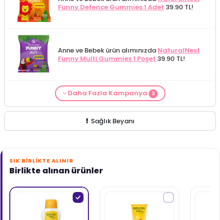
Funny Defence Gummies 1 Adet
39.90 TL!
Anne ve Bebek ürün alımınızda
NaturalNest
Funny Multi Gummies 1 Poşet
39.90 TL!
Daha Fazla Kampanya
3
From Natura Kadınlar İçin Terleme Karşıtı
Alls Biocosmetics Organik Anti Stretch Mark
Anne ve Bebek bakımı siparişlerinizde
CARINE
Roll-on Deodorant 75 ml
ÖZEL FİYAT!
188.55
Çatlak Önlemeye Yardımcı Jel 350 ml
ÖZEL
Bebek Yıkama Jeli 400 ml
129.90 TL!
TL!
FİYAT 399.90 TL!
Sağlık Beyanı
SIK BIRLIKTE ALINIR
Birlikte alınan ürünler