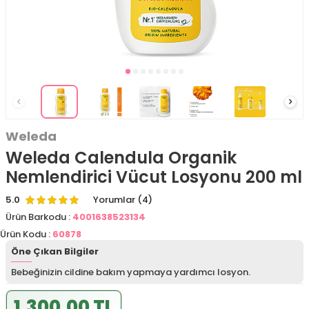
Weleda
Weleda Calendula Organik
Nemlendirici Vücut Losyonu 200 ml
5.0
Yorumlar (4)
Ürün Barkodu :
4001638523134
Ürün Kodu :
60878
Öne Çıkan Bilgiler
Bebeğinizin cildine bakım yapmaya yardımcı losyon.
1.300,00 TL