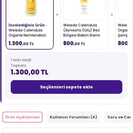
+
+
İncelediğiniz ürün ·
Weleda Calendula
Weleda 
Weleda Calendula
(Aynısefa Özlü) Bez
Organik
Organik Nemlendirici
Bölgesi Bakım Kremi
Şampuan
Vücut Losyonu 200 ml
75 ml
1.300
800
800
,00 TL
,00 TL
,0
1 ürün seçili
Toplam
1.300,00 TL
Seçilenleri sepete ekle
Ürün Açıklaması
Kullanıcı Yorumları (4)
Soru ve Cev