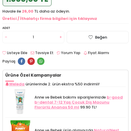
Havale ile
26,00
TL daha az ödeyin.
Üretici / İthalatçı firma bilgileri için tıklayınız
ADET
Beğen
Listeye Ekle
Tavsiye Et
Yorum Yap
Fiyat Alarmı
Paylaş
Ürüne Özel Kampanyalar
Weleda
ürünlerinde 2. ürün ekstra %50 indirimli!
Anne ve Bebek bakımı siparişlerinizde
b-good
b-dental 7-12 Yaş Çocuk Diş Macunu
Florürlü Ananas 50 ml
99.90 TL!
Anne ve Bebek ürün alımınızda
NaturalNest