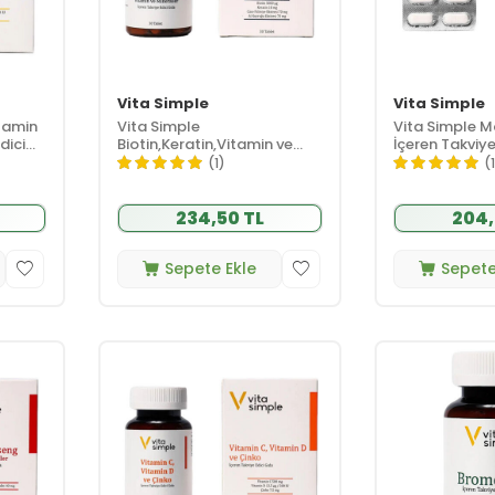
Vita Simple
Vita Simple
itamin
Vita Simple
Vita Simple 
dici
Biotin,Keratin,Vitamin ve
İçeren Takviye
Mineraller İçeren Takviye
Tablet
(1)
(
Edici Gıda 30 Tablet
234,50 TL
204,
Sepete Ekle
Sepete