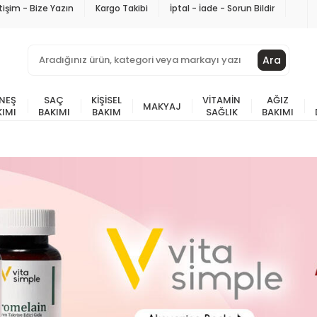
etişim - Bize Yazın
Kargo Takibi
İptal - İade - Sorun Bildir
Ara
NEŞ
SAÇ
KIŞISEL
VITAMIN
AĞIZ
MAKYAJ
KIMI
BAKIMI
BAKIM
SAĞLIK
BAKIMI