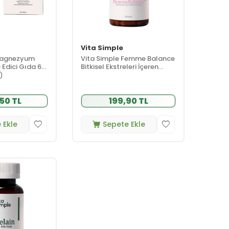
Vita Simple
Magnezyum
Vita Simple Femme Balance
 Edici Gıda 60
Bitkisel Ekstreleri İçeren
Takviye Edici Gıda 30
1)
Kapsül
50 TL
199,90 TL
 Ekle
Sepete Ekle