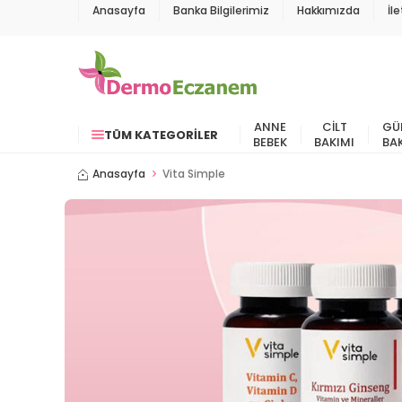
Anasayfa
Banka Bilgilerimiz
Hakkımızda
İl
ANNE
CILT
GÜ
TÜM KATEGORILER
BEBEK
BAKIMI
BA
Anasayfa
Vita Simple