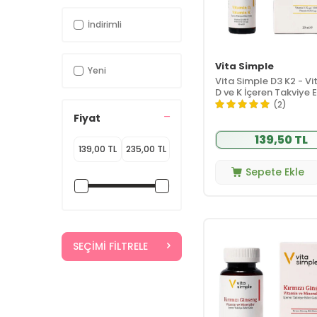
İndirimli
Vita Simple
Yeni
Vita Simple D3 K2 - V
D ve K İçeren Takviye E
Gıda 20 ml
(2)
Fiyat
139,50 TL
Sepete Ekle
SEÇIMI FILTRELE