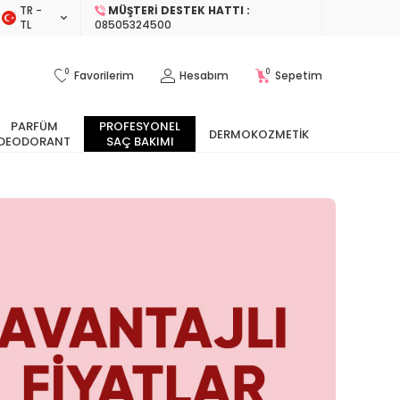
TR −
MÜŞTERI DESTEK HATTI :
TL
08505324500
0
0
Favorilerim
Hesabım
Sepetim
PARFÜM
PROFESYONEL
DERMOKOZMETIK
DEODORANT
SAÇ BAKIMI