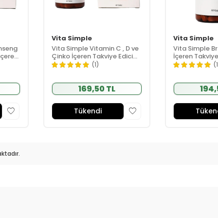
Vita Simple
Vita Simple
inseng
Vita Simple Vitamin C , D ve
Vita Simple B
İçeren
Çinko İçeren Takviye Edici
İçeren Takviye
Gıda 60 Tablet
Kapsül
(1)
(
169,50 TL
194,
Tükendi
Tüken
ktadır.