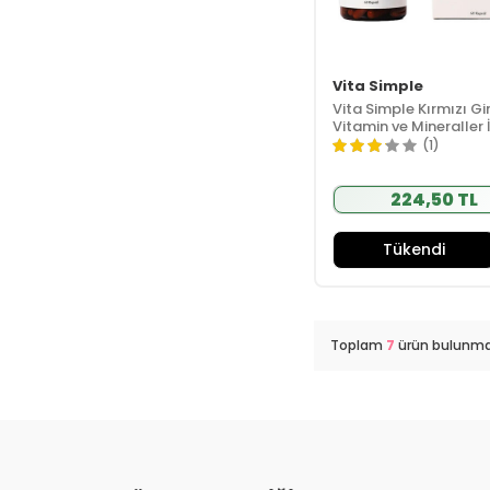
Vita Simple
Vita Simple Kırmızı G
Vitamin ve Mineraller 
Takviye Edici Gıda 60
(1)
Kapsül
224,50 TL
Tükendi
Toplam
7
ürün bulunma