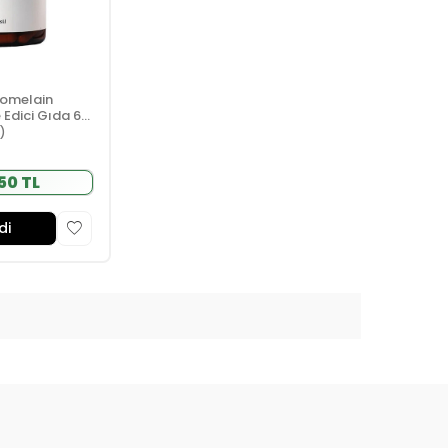
romelain
 Edici Gıda 60
1)
50 TL
di