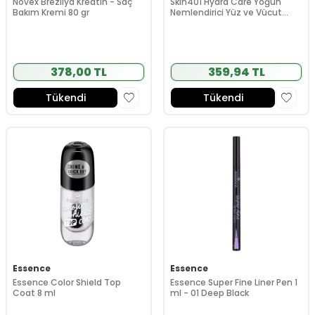
Novex Brezilya Kreatin - Saç
Skin401 Hydra Care Yoğun
Bakım Kremi 80 gr
Nemlendirici Yüz ve Vücut
Losyonu 100 ml
378,00 TL
359,94 TL
Tükendi
Tükendi
Essence
Essence
Essence Color Shield Top
Essence Super Fine Liner Pen 1
Coat 8 ml
ml - 01 Deep Black