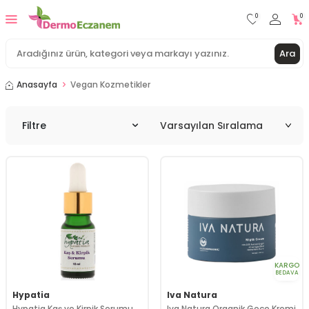
0
0
Ara
Anasayfa
Vegan Kozmetikler
Filtre
KARGO
BEDAVA
Hypatia
Iva Natura
Hypatia Kaş ve Kirpik Serumu
Iva Natura Organik Gece Kremi