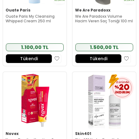
BEDAVA
BEDAVA
Ouate Paris
We Are Paradoxx
Ouate Paris My Cleansing
We Are Paradoxx Volume
Whipped Cream 250 ml
Hacim Veren Saç Toniği 100 ml
1.100,00 TL
1.500,00 TL
Tükendi
Tükendi
Novex
Skin401