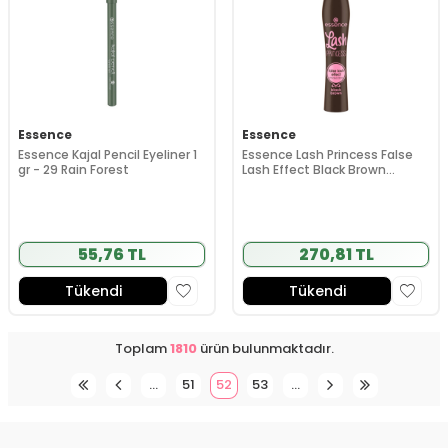
Essence
Essence
Essence Kajal Pencil Eyeliner 1
Essence Lash Princess False
gr - 29 Rain Forest
Lash Effect Black Brown
Maskara 12 ml
55,76 TL
270,81 TL
Tükendi
Tükendi
Toplam
1810
ürün bulunmaktadır.
…
51
52
53
…