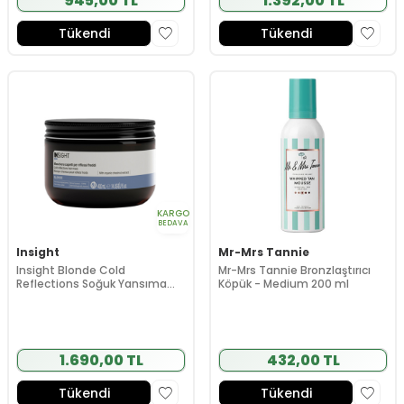
945,00 TL
1.392,00 TL
Tükendi
Tükendi
KARGO
BEDAVA
Insight
Mr-Mrs Tannie
Insight Blonde Cold
Mr-Mrs Tannie Bronzlaştırıcı
Reflections Soğuk Yansıma
Köpük - Medium 200 ml
Saç Maskesi 400 ml
1.690,00 TL
432,00 TL
Tükendi
Tükendi