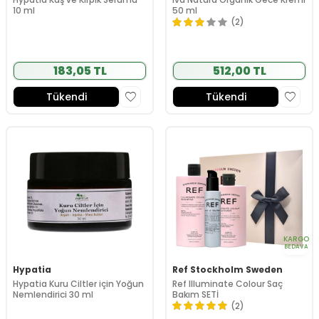
10 ml
50 ml
(2)
183,05 TL
512,00 TL
Tükendi
Tükendi
KARGO
BEDAVA
Hypatia
Ref Stockholm Sweden
Hypatia Kuru Ciltler için Yoğun
Ref Illuminate Colour Saç
Nemlendirici 30 ml
Bakım SETİ
(2)