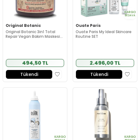
KARGO
BEDAVA
Original Botanic
Ouate Paris
Original Botanic 3in1 Total
Ouate Paris My Ideal Skincare
Repair Vegan Bakım Maskesi
Routine SET
Kadın 250 ml
494,50 TL
2.496,00 TL
Tükendi
Tükendi
KARGO
KARGO