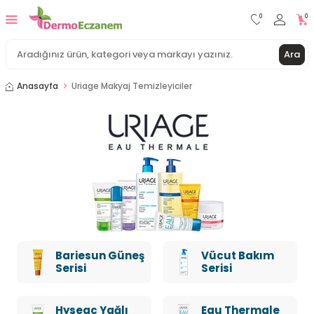
0
0
Ara
Anasayfa
Uriage Makyaj Temizleyiciler
Bariesun Güneş
Vücut Bakım
Serisi
Serisi
Hyseac Yağlı
Eau Thermale