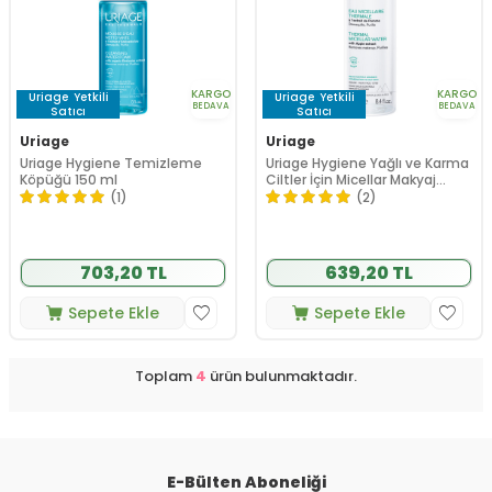
KARGO
KARGO
Uriage
Yetkili
Uriage
Yetkili
BEDAVA
BEDAVA
Satıcı
Satıcı
Uriage
Uriage
Uriage Hygiene Temizleme
Uriage Hygiene Yağlı ve Karma
Köpüğü 150 ml
Ciltler İçin Micellar Makyaj
Temizleme Suyu 250 ml
(1)
(2)
703,20 TL
639,20 TL
Sepete Ekle
Sepete Ekle
Toplam
4
ürün bulunmaktadır.
E-Bülten Aboneliği