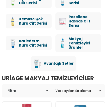
Cilt Serisi
Serisi
Roseliane
Xemose Çok
Hassas Cilt
Kuru Cilt Serisi
Serisi
Makyaj
Bariederm
Temizleyici
Kuru Cilt Serisi
Ürünler
Avantajlı Setler
URIAGE MAKYAJ TEMIZLEYICILER
Filtre