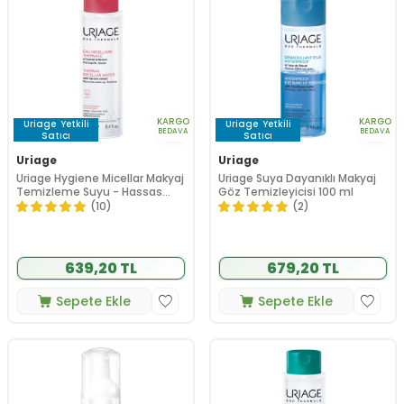
KARGO
KARGO
Uriage
Yetkili
Uriage
Yetkili
BEDAVA
BEDAVA
Satıcı
Satıcı
Uriage
Uriage
Uriage Hygiene Micellar Makyaj
Uriage Suya Dayanıklı Makyaj
Temizleme Suyu - Hassas
Göz Temizleyicisi 100 ml
Ciltler için 250 ml
(10)
(2)
639,20 TL
679,20 TL
Sepete Ekle
Sepete Ekle