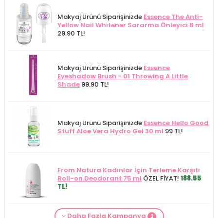
Makyaj Ürünü Siparişinizde
Essence The Anti-
Yellow Nail Whitener Sararma Önleyici 8 ml
29.90 TL!
Makyaj Ürünü Siparişinizde
Essence
Eyeshadow Brush - 01 Throwing A Little
Shade
99.90 TL!
Makyaj Ürünü Siparişinizde
Essence Hello Good
Stuff Aloe Vera Hydro Gel 30 ml
99 TL!
From Natura Kadınlar İçin Terleme Karşıtı
Roll-on Deodorant 75 ml
ÖZEL FİYAT!
188.55
TL!
Daha Fazla Kampanya
2