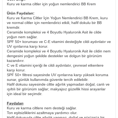
Kuru ve karma ciltler için yoğun nemlendirici BB Krem
Ürün Faydaları:
Kuru ve Karma Ciltler İçin Yoğun Nemlendirici BB Krem, kuru
ve normal ciltler için nemlendirici etkili, hafif dokulu bir BB
kremdir.
Ceramide kompleksi ve 4 Boyutlu Hyaluronik Asit ile cilde
yoğun nem sağlar.
SPF 50+ koruması ve C-E vitamini desteğiyle cildi aydınlatır ve
UV ışınlarına karşı korur.
Ceramide kompleksi ve 4 Boyutlu Hyaluronik Asit ile cildin nem
dengesini yoğun şekilde destekler ve dolgun bir görünüm
kazandırır.
C ve E vitamini içeriği ile cildi aydınlatır, çevresel etkenlere
karşı korur.
SPF 50+ filtresi sayesinde UV ışınlarına karşı yüksek koruma
sunar, günlük kullanımda güvenle tercih edilebilir.
Hafif dokusu sayesinde ciltte ağırlık yapmadan doğal, canlı ve
ışıltılı bir görünüm sağlar; makyajsız güzellik hissi arayanlar
için ideal bir seçimdir.
Faydaları
Kuru ve karma ciltlere nem desteği sağlar.
Ton eşitsizliklerini azaltmaya yardımcı olur.
Hafif dokusuyla ciltte ağırlık yapmaz, doğal ve pürüzsüz bir