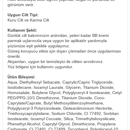
görünüm verir.
Uygun Cilt Tipi:
Kuru Cilt ve Karma Cilt
Kullanım Şekli:
Günlük cilt bakımınızın ardından, yeteri kadar BB kremi
parmak uçlarınızla veya uygun bir aplikatör yardımıyla
yüzünüze eşit şekilde uygulayınız.
Güneş koruyucu etkisi için dışarı çıkmadan önce uygulanması
önerilir.
Akşamları, uygun bir temizleyici ile ciltten arındırınız.
​Yüz bölgesi için kullanımı uygundur.
Ürün Bileşimi:
Aqua, Diethylhexyl Sebacate, Caprylic/Capric Triglyceride,
Isododecane, Isoamyl Laurate, Glycerin, Titanium Dioxide,
Homosalate, Butylene Glycol, Polyglyceryl-4 Isostearate, Cetyl
PEG/PPG-10/1 Dimethicone, Titanium Dioxide, Coco-
Caprylate/Caprate, Butyl Methoxydibenzoylmethane,
Polyglyceryl-3 Polyricinoleate, Disteardimonium Hectorite,
Triethoxycaprylylsilane, Sodium Chloride, CI 77492, Sorbitan
Isostearate, Isoamyl Cocoate, Silica, Trimethylsiloxysilicate,
Phenethyl Alcohol, Caprylyl Glycol, Dimethicone, Propylene
Carbonate, CI 77491, CI 77499, Tocopherol, Polyglyceryl-10