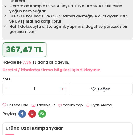
BB krem
Ceramide kompleksi ve 4 Boyutlu Hyaluronik Asit ile cilde
yoğun nem sağlar
SPF 50+ koruması ve C-E vitamini desteğiyle cildi aydınlatır
ve UV ışınlarına karşı korur
Hafif dokusuyla ciltte ağırlık yapmaz, doğal ve pürüzsüz bir
görünüm verir
367,47 TL
Havale ile
7,35
TL daha az ödeyin.
Üretici / İthalatçı firma bilgileri için tıklayınız
ADET
Beğen
Listeye Ekle
Tavsiye Et
Yorum Yap
Fiyat Alarmı
Paylaş
Ürüne Özel Kampanyalar