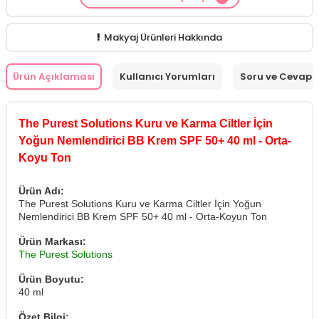
Makyaj Kategorisine Özel Fiyat
İdea Derma
Makyaj Ürünü Siparişinizde
İnnova Wash Gel
Glikolik Asit Yüz Yıkama Köpüğü 200
Purifying and Moisturizing Gel Cleanser 150
ml
279.50 TL!
ml
149.90 TL!
Makyaj Ürünleri Hakkında
Ürün Açıklaması
Kullanıcı Yorumları
Soru ve Cevap
The Purest Solutions Kuru ve Karma Ciltler İçin
Yoğun Nemlendirici BB Krem SPF 50+ 40 ml - Orta-
Koyu Ton
Ürün Adı:
The Purest Solutions Kuru ve Karma Ciltler İçin Yoğun
Nemlendirici BB Krem SPF 50+ 40 ml - Orta-Koyun Ton
Ürün Markası:
The Purest Solutions
Ürün Boyutu:
40 ml
Özet Bilgi: