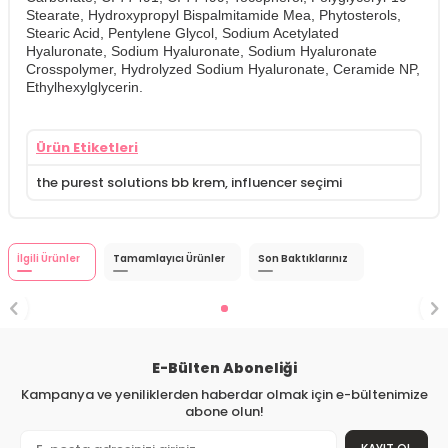
Stearate, Hydroxypropyl Bispalmitamide Mea, Phytosterols,
Stearic Acid, Pentylene Glycol, Sodium Acetylated
Hyaluronate, Sodium Hyaluronate, Sodium Hyaluronate
Crosspolymer, Hydrolyzed Sodium Hyaluronate, Ceramide NP,
Ethylhexylglycerin.
Ürün Etiketleri
the purest solutions bb krem
,
influencer seçimi
İlgili Ürünler
Tamamlayıcı Ürünler
Son Baktıklarınız
E-Bülten Aboneliği
Kampanya ve yeniliklerden haberdar olmak için e-bültenimize
abone olun!