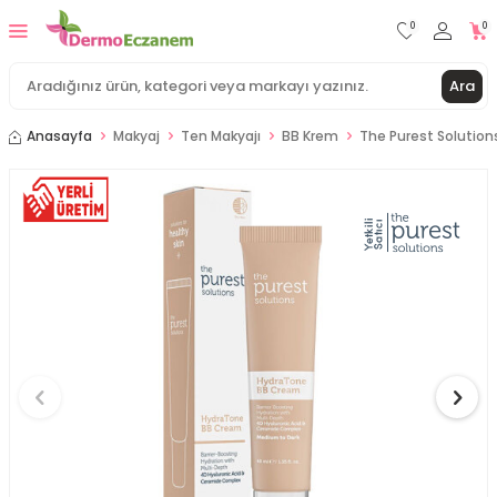
0
0
Ara
Anasayfa
Makyaj
Ten Makyajı
BB Krem
The Purest Solution