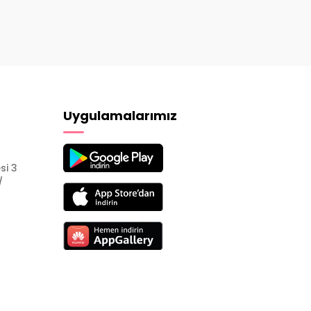
Uygulamalarımız
si 3
/