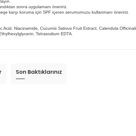
layın.
llandıktan sonra uygulamanı öneririz.
eşe karşı koruma için SPF içeren serumumuzu kullanmanı öneririz.
lic Acid, Niacinamide, Cucumis Sativus Fruit Extract, Calendula Officin
Ethylhexylglycerin, Tetrasodium EDTA.
r
Son Baktıklarınız