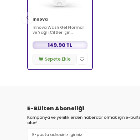
Innova
Innova Wash Gel Normal
ve Yağlı Ciltler İçin
Temizleyici Köpüren Jel
150 ml
149.90 TL
Sepete Ekle
E-Bülten Aboneliği
Kampanya ve yeniliklerden haberdar olmak için e-bül
olun!