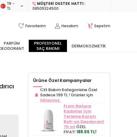
TR −
MÜŞTERI DESTEK HATTI :
TL
08505324500
0
0
Favorilerim
Hesabım
Sepetim
PARFÜM
PROFESYONEL
DERMOKOZMETIK
DEODORANT
SAÇ BAKIMI
Ürüne Özel Kampanyalar
ırıcı
Cilt Bakım Kategorisine Özel
Sadece 199 TL !
Ürünler için
tıklayınız.
From Natura
Kadınlar İçin
Terleme Karşıtı
Roll-on Deodorant
75 ml
ÖZEL
FİYAT!
188.55 TL!
özel