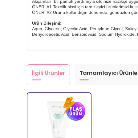
Akşamları, bir pamuk yardımıyla cildinize nazikçe uygu
ÖNERİ #1 Tazelik hissi için temizleyici ürünlerimizi ku
​ÖNERİ #2 Ürünü kullandığın dönemde, gündüzleri gün
Ürün Bileşimi:
Aqua, Glycerin, Glycolic Acid, Pentylene Glycol, Salicy
Dehydroacetic Acid, Benzoic Acid, Sodium Hydroxide, 
İlgili Ürünler
Tamamlayıcı Ürünle