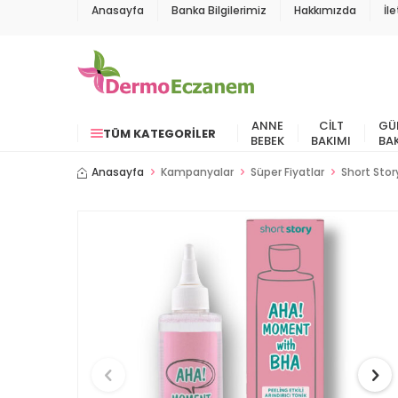
Anasayfa
Banka Bilgilerimiz
Hakkımızda
İl
ANNE
CILT
GÜ
TÜM KATEGORILER
BEBEK
BAKIMI
BA
Anasayfa
Kampanyalar
Süper Fiyatlar
Short Stor