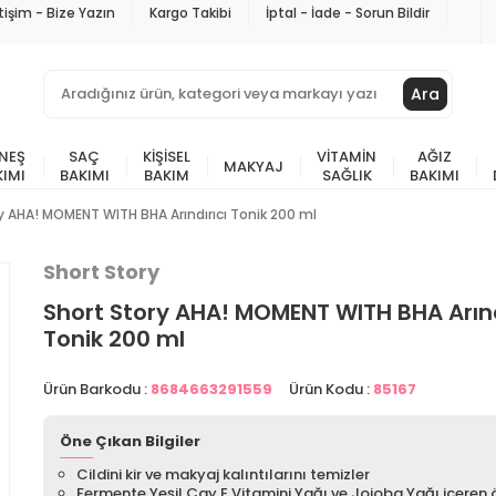
etişim - Bize Yazın
Kargo Takibi
İptal - İade - Sorun Bildir
Ara
NEŞ
SAÇ
KIŞISEL
VITAMIN
AĞIZ
MAKYAJ
KIMI
BAKIMI
BAKIM
SAĞLIK
BAKIMI
y AHA! MOMENT WITH BHA Arındırıcı Tonik 200 ml
Short Story
Short Story AHA! MOMENT WITH BHA Arınd
Tonik 200 ml
Ürün Barkodu :
8684663291559
Ürün Kodu :
85167
Öne Çıkan Bilgiler
Cildini kir ve makyaj kalıntılarını temizler
Fermente Yeşil Çay,E Vitamini Yağı ve Jojoba Yağı içeren 