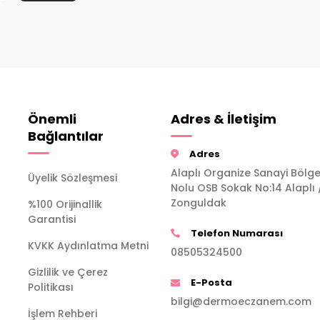
Önemli
Adres & İletişim
Bağlantılar
Adres
Alaplı Organize Sanayi Bölge
Üyelik Sözleşmesi
Nolu OSB Sokak No:14 Alaplı 
Zonguldak
%100 Orijinallik
Garantisi
Telefon Numarası
KVKK Aydınlatma Metni
08505324500
Gizlilik ve Çerez
E-Posta
Politikası
bilgi@dermoeczanem.com
İşlem Rehberi