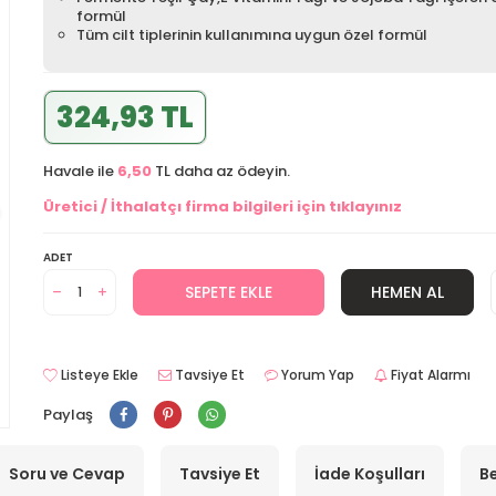
formül
Tüm cilt tiplerinin kullanımına uygun özel formül
324,93 TL
Havale ile
6,50
TL daha az ödeyin.
Üretici / İthalatçı firma bilgileri için tıklayınız
ADET
SEPETE EKLE
HEMEN AL
Listeye Ekle
Tavsiye Et
Yorum Yap
Fiyat Alarmı
Paylaş
Soru ve Cevap
Tavsiye Et
İade Koşulları
Be