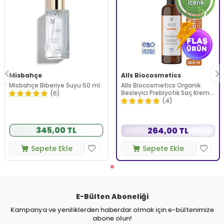
Misbahçe
Alls Biocosmetics
Misbahçe Biberiye Suyu 50 ml
Alls Biocosmetics Organik
Besleyici Prebiyotik Saç Kremi
(6)
350 ml
(4)
345,00 TL
264,00 TL
Sepete Ekle
Sepete Ekle
E-Bülten Aboneliği
Kampanya ve yeniliklerden haberdar olmak için e-bültenimize
abone olun!