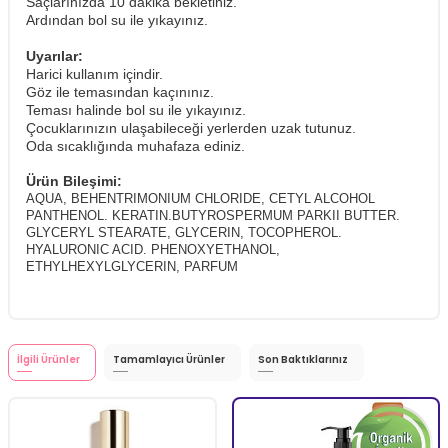
Saçlarınızda 10 dakika bekletiniz.
Ardından bol su ile yıkayınız.
Uyarılar:
Harici kullanım içindir.
Göz ile temasından kaçınınız.
Teması halinde bol su ile yıkayınız.
Çocuklarınızın ulaşabileceği yerlerden uzak tutunuz.
Oda sıcaklığında muhafaza ediniz.
Ürün Bileşimi:
AQUA, BEHENTRIMONIUM CHLORIDE, CETYL ALCOHOL
PANTHENOL. KERATIN.BUTYROSPERMUM PARKII BUTTER.
GLYCERYL STEARATE, GLYCERIN, TOCOPHEROL.
HYALURONIC ACID. PHENOXYETHANOL,
ETHYLHEXYLGLYCERIN, PARFUM
İlgili Ürünler
Tamamlayıcı Ürünler
Son Baktıklarınız