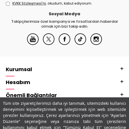
KVKK Sözleşmesi'ni
, okudum, kabul ediyorum.
Sosyal Medya
Takipçilerimize özel kampanya ve fırsatlardan haberdar
olmak için bizi takip edin.
Kurumsal
Hesabım
Önemli Bağlantılar
Tüm site ziyaretçilerimizi daha iyi tanımak, sitemizdeki kullanıcı
Adres & İletişim
deneyimini kişiselleştirmek ve iyileştirmek için web sitemizde
çerezler kullanıyoruz. Çerez ayarlarınızı yönetmek için “Ayarları
Uygulamalarımız
Düzenle” seçeneğine veya rızanıza tabi tüm çerezlerin
kullanımını kabul etmek için “Tümünü Kabul Et” seçeneğine