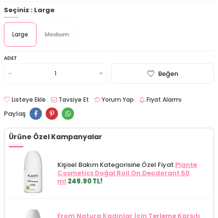
Seçiniz :
Large
Large
Medium
ADET
Beğen
Listeye Ekle
Tavsiye Et
Yorum Yap
Fiyat Alarmı
Paylaş
Ürüne Özel Kampanyalar
Kişisel Bakım Kategorisine Özel Fiyat
Plante
Cosmetics Doğal Roll On Deodorant 50
ml
249.90 TL!
From Natura Kadınlar İçin Terleme Karşıtı