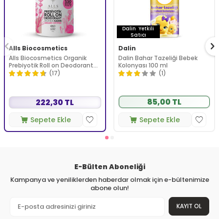
Dalin
Yetkili
Satıcı
Alls Biocosmetics
Dalin
Alls Biocosmetics Organik
Dalin Bahar Tazeliği Bebek
Prebiyotik Roll on Deodorant
Kolonyası 100 ml
75 ml - Kadınlar İçin
(17)
(1)
85,00 TL
222,30 TL
Sepete Ekle
Sepete Ekle
E-Bülten Aboneliği
Kampanya ve yeniliklerden haberdar olmak için e-bültenimize
abone olun!
KAYIT OL