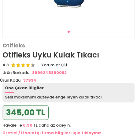
Otifleks
Otifleks Uyku Kulak Tıkacı
4.3
Yorumlar (3)
Ürün Barkodu :
8699245890082
Ürün Kodu :
37934
Öne Çıkan Bilgiler
Sesi maksimum düzeyde engelleyen kulak tıkacı
345,00 TL
Havale ile
6,90
TL daha az ödeyin.
Üretici / İthalatçı firma bilgileri için tıklayınız