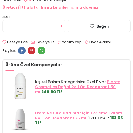
Üretici / İthalatçı firma bilgileri için tıklayınız
ADET
Beğen
Listeye Ekle
Tavsiye Et
Yorum Yap
Fiyat Alarmı
Paylaş
Ürüne Özel Kampanyalar
Kişisel Bakım Kategorisine Özel Fiyat
Plante
Cosmetics Doğal Roll On Deodorant 50
ml
249.90 TL!
From Natura Kadınlar İçin Terleme Karşıtı
Roll-on Deodorant 75 ml
ÖZEL FİYAT!
188.55
TL!