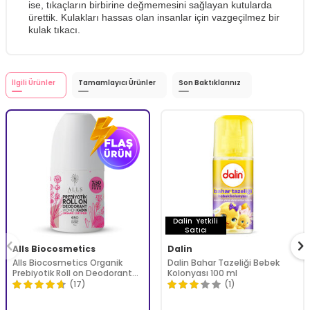
ise, tıkaçların birbirine değmemesini sağlayan kutularda
ürettik. Kulakları hassas olan insanlar için vazgeçilmez bir
kulak tıkacı.
İlgili Ürünler
Tamamlayıcı Ürünler
Son Baktıklarınız
Dalin
Yetkili
Satıcı
Alls Biocosmetics
Dalin
Alls Biocosmetics Organik
Dalin Bahar Tazeliği Bebek
Prebiyotik Roll on Deodorant
Kolonyası 100 ml
75 ml - Kadınlar İçin
(17)
(1)