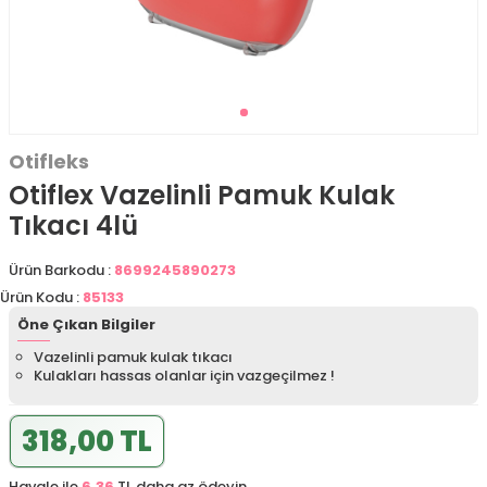
Otifleks
Otiflex Vazelinli Pamuk Kulak
Tıkacı 4lü
Ürün Barkodu :
8699245890273
Ürün Kodu :
85133
Öne Çıkan Bilgiler
Vazelinli pamuk kulak tıkacı
Kulakları hassas olanlar için vazgeçilmez !
318,00 TL
Havale ile
6,36
TL daha az ödeyin.