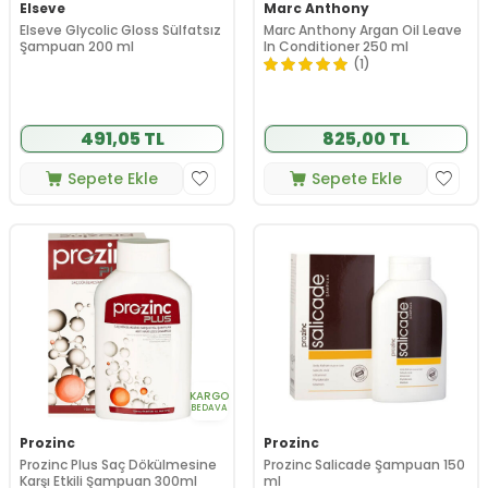
Elseve
Marc Anthony
Elseve Glycolic Gloss Sülfatsız
Marc Anthony Argan Oil Leave
Şampuan 200 ml
In Conditioner 250 ml
(1)
491,05 TL
825,00 TL
Sepete Ekle
Sepete Ekle
KARGO
BEDAVA
Prozinc
Prozinc
Prozinc Plus Saç Dökülmesine
Prozinc Salicade Şampuan 150
Karşı Etkili Şampuan 300ml
ml