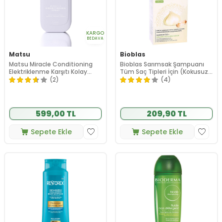
KARGO
BEDAVA
Matsu
Bioblas
Matsu Miracle Conditioning
Bioblas Sarımsak Şampuanı
Elektriklenme Karşıtı Kolay
Tüm Saç Tipleri İçin (Kokusuz)
Tarama Saç Spreyi 200 ml
360ml
(2)
(4)
599,00 TL
209,90 TL
Sepete Ekle
Sepete Ekle