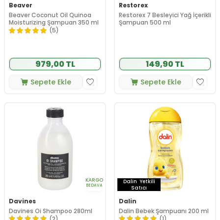
Beaver
Restorex
Beaver Coconut Oil Quinoa
Restorex 7 Besleyici Yağ İçerikli
Moisturizing Şampuan 350 ml
Şampuan 500 ml
(5)
979,00 TL
149,90 TL
Sepete Ekle
Sepete Ekle
KARGO
Dalin
Yetkili
BEDAVA
Satıcı
Davines
Dalin
Davines Oi Shampoo 280ml
Dalin Bebek Şampuanı 200 ml
(2)
(1)