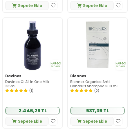
Sepete Ekle
Sepete Ekle
KARGO
KARGO
BEDAVA
BEDAVA
Davines
Bionnex
Davines Oi All In One Milk
Bionnex Organica Anti
135ml
Dandruff Shampoo 300 ml
(1)
(2)
2.446,25 TL
537,39 TL
Sepete Ekle
Sepete Ekle