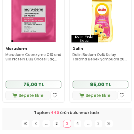
Dalin
Yetkili
Satıcı
Maruderm
Dalin
Maruderm Coenzyme Q10 and
Dalin Badem Özlü Kolay
Silk Protein Duş Öncesi Saç
Tarama Bebek Şampuanı 200
Maskesi 50 ml
ml
75,00 TL
85,00 TL
Sepete Ekle
Sepete Ekle
Toplam
440
ürün bulunmaktadır.
…
2
3
4
…