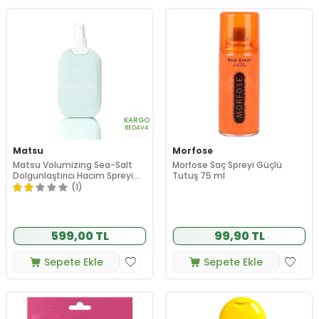
KARGO
BEDAVA
Matsu
Morfose
Matsu Volumizing Sea-Salt
Morfose Saç Spreyi Güçlü
Dolgunlaştırıcı Hacim Spreyi
Tutuş 75 ml
200 ml
(1)
599,00 TL
99,90 TL
Sepete Ekle
Sepete Ekle