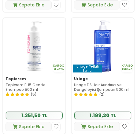
Sepete Ekle
Sepete Ekle
KARGO
KARGO
Uriage
Yetkili
BEDAVA
BEDAVA
Satıcı
Topicrem
Uriage
Topicrem PH5 Gentle
Uriage DS Hair Arındırıcı ve
Shampoo 500 ml
Dengeleyici Şampuan 500 ml
(5)
(2)
1.351,50 TL
1.199,20 TL
Sepete Ekle
Sepete Ekle