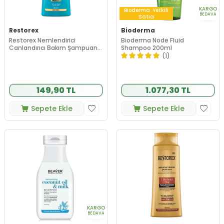
KARGO
Bioderma
Yetkili
BEDAVA
Satıcı
Restorex
Bioderma
Restorex Nemlendirici
Bioderma Node Fluid
Canlandırıcı Bakım Şampuanı
Shampoo 200ml
500 ml
(1)
149,90 TL
1.077,30 TL
Sepete Ekle
Sepete Ekle
KARGO
BEDAVA