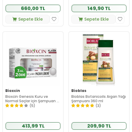
660,00 TL
149,90 TL
Sepete Ekle
Sepete Ekle
Bioxcin
Bioblas
Bioxcin Genesis Kuru ve
Bioblas Botanicoils Argan Yağı
Normal Saçlar için Şampuan 3
Şampuanı 360 ml
x 300ml | 3 AL 2 ÖDE
(5)
(3)
413,99 TL
209,90 TL