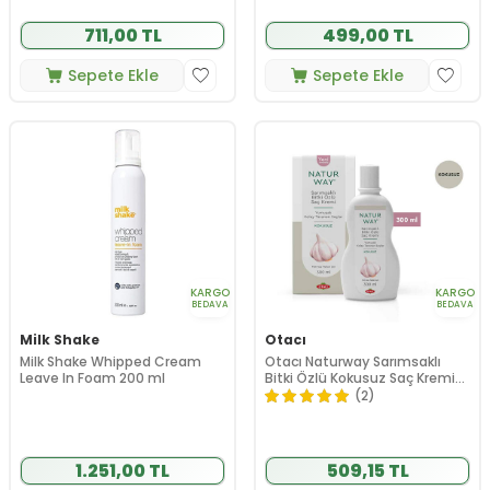
711,00 TL
499,00 TL
Sepete Ekle
Sepete Ekle
KARGO
KARGO
BEDAVA
BEDAVA
Milk Shake
Otacı
Milk Shake Whipped Cream
Otacı Naturway Sarımsaklı
Leave In Foam 200 ml
Bitki Özlü Kokusuz Saç Kremi
300 ml
(2)
1.251,00 TL
509,15 TL