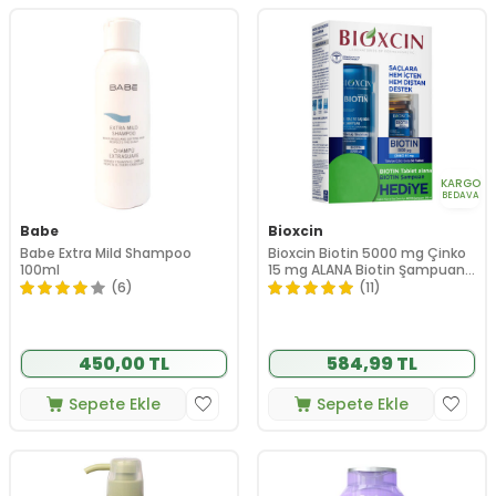
KARGO
BEDAVA
Babe
Bioxcin
Babe Extra Mild Shampoo
Bioxcin Biotin 5000 mg Çinko
100ml
15 mg ALANA Biotin Şampuan
300 ml HEDİYE
(6)
(11)
450,00 TL
584,99 TL
Sepete Ekle
Sepete Ekle