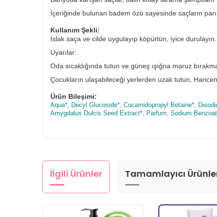
İçeriğinde bulunan badem özü sayesinde saçların parıl 
Kullanım Şekli:
Islak saça ve cilde uygulayıp köpürtün, iyice durulayın.
Uyarılar:
Oda sıcaklığında tutun ve güneş ışığna maruz bırakm
Çocukların ulaşabileceği yerlerden uzak tutun, Haricen k
Ürün Bileşimi:
Aqua*, Decyl Glucoside*, Cocamidopropyl Betaine*, Disodi
Amygdalus Dulcis Seed Extract*, Parfum, Sodium Benzoate
İlgili Ürünler
Tamamlayıcı Ürünle