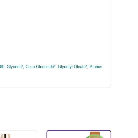
0, Glycerin*, Coco-Glucoside*, Glyceryl Oleate*, Prunus