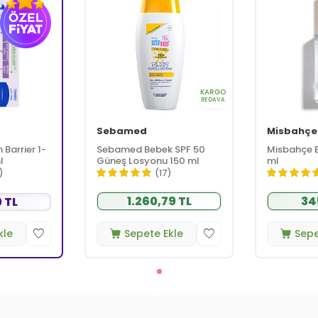
KARGO
BEDAVA
Sebamed
Misbahçe
Barrier 1-
Sebamed Bebek SPF 50
Misbahçe B
l
Güneş Losyonu 150 ml
ml
)
(17)
1.260,79 TL
34
 TL
kle
Sepete Ekle
Sepe