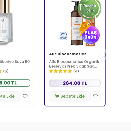
Alls Biocosmetics
iberiye Suyu 50
Alls Biocosmetics Organik
Besleyici Prebiyotik Saç
Kremi 350 ml
(6)
(4)
5,00 TL
264,00 TL
te Ekle
Sepete Ekle