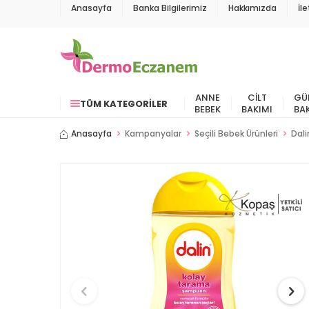
Anasayfa
Banka Bilgilerimiz
Hakkımızda
İl
ANNE
CILT
GÜ
TÜM KATEGORILER
BEBEK
BAKIMI
BA
Anasayfa
Kampanyalar
Seçili Bebek Ürünleri
Dal