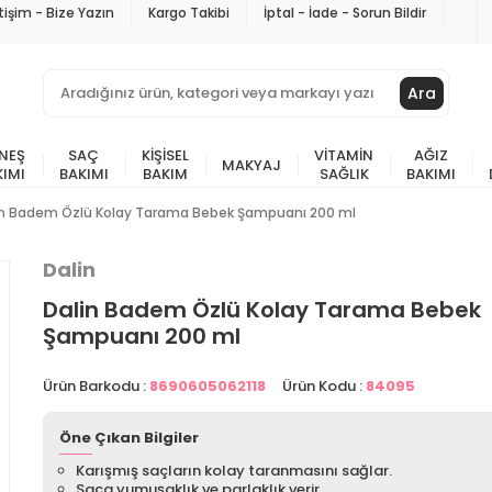
etişim - Bize Yazın
Kargo Takibi
İptal - İade - Sorun Bildir
Ara
NEŞ
SAÇ
KIŞISEL
VITAMIN
AĞIZ
MAKYAJ
KIMI
BAKIMI
BAKIM
SAĞLIK
BAKIMI
in Badem Özlü Kolay Tarama Bebek Şampuanı 200 ml
Dalin
Dalin Badem Özlü Kolay Tarama Bebek
Şampuanı 200 ml
Ürün Barkodu :
8690605062118
Ürün Kodu :
84095
Öne Çıkan Bilgiler
Karışmış saçların kolay taranmasını sağlar.
Saça yumuşaklık ve parlaklık verir.