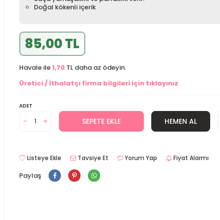
Doğal kökenli içerik
85,00 TL
Havale ile
1,70
TL daha az ödeyin.
Üretici / İthalatçı firma bilgileri için tıklayınız
ADET
SEPETE EKLE
HEMEN AL
Listeye Ekle
Tavsiye Et
Yorum Yap
Fiyat Alarmı
Paylaş