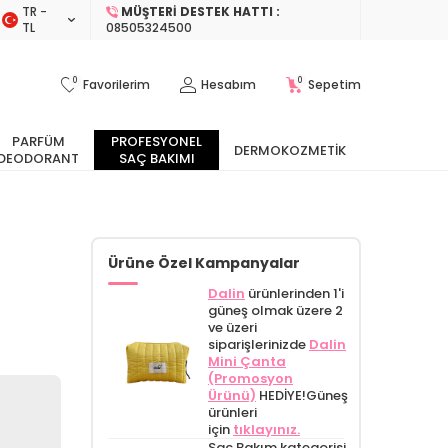
TR −
MÜŞTERI DESTEK HATTI :
TL
08505324500
0
0
Favorilerim
Hesabım
Sepetim
PARFÜM
PROFESYONEL
DERMOKOZMETIK
DEODORANT
SAÇ BAKIMI
Ürüne Özel Kampanyalar
Dalin
ürünlerinden 1'i
güneş olmak üzere 2
ve üzeri
siparişlerinizde
Dalin
Mini Çanta
(Promosyon
Ürünü)
HEDİYE!
Güneş
ürünleri
için
tıklayınız.
Saç Bakım kategorisi