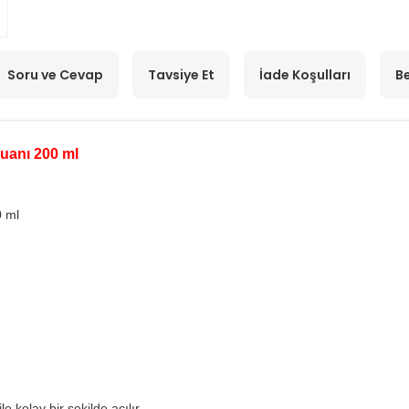
Soru ve Cevap
Tavsiye Et
İade Koşulları
Be
uanı 200 ml
 ml
 kolay bir şekilde açılır.