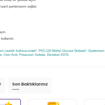
parıl parlamasını sağlar.
ayın.
ullanılır.
um Laureth Sulfosuccinate*, PEG-120 Methyl Glucose Dioleate*, Quaternium-8
, Citric Acid, Potassium Sorbate, Disodium EDTA.
r
Son Baktıklarınız