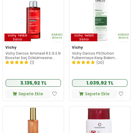
KARGO
KARGO
Vichy
Yetkili
Vichy
Yetkili
BEDAVA
BEDAVA
Satıcı
Satıcı
Vichy
Vichy
Vichy Dercos Aminexil R.E.G.E.N
Vichy Dercos PSOlution
Booster Saç Dökülmesine
Pullanmaya Karşı Bakım
Karşı Serum 90 ml
Şampuanı 200 ml
(1)
(20)
3.135,92 TL
1.039,92 TL
Sepete Ekle
Sepete Ekle