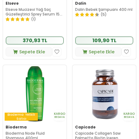
Elseve
Dalin
Elseve Mucizevi Yağ Saç
Dalin Bebek Şampuanı 400 ml
Güzelleştirici Sprey Serum 150
(5)
ml
(1)
370,93 TL
109,90 TL
Sepete Ekle
Sepete Ekle
KARGO
KARGO
Bioderma
Yetkili
BEDAVA
BEDAVA
Satıcı
Bioderma
Capicade
Bioderma Node Fluid
Capicade Collagen Saw
Shampoo 400ml
Palmetto Biotin İçeren