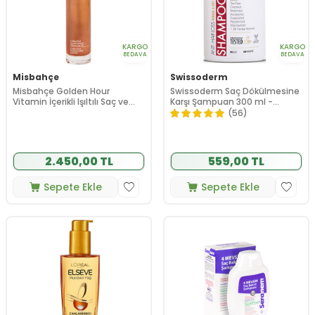
KARGO
KARGO
BEDAVA
BEDAVA
Misbahçe
Swissoderm
Misbahçe Golden Hour
Swissoderm Saç Dökülmesine
Vitamin İçerikli Işıltılı Saç ve
Karşı Şampuan 300 ml -
Vücut Yağı 100 ml
Normal Kuru Saç Tipi
(56)
2.450,00 TL
559,00 TL
Sepete Ekle
Sepete Ekle