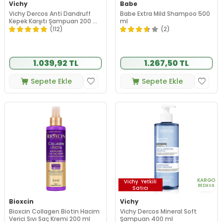
Vichy
Babe
Vichy Dercos Anti Dandruff
Babe Extra Mild Shampoo 500
Kepek Karşıtı Şampuan 200 ml
ml
- Hassas Saç Derisi
(112)
(2)
1.039,92 TL
1.267,50 TL
Sepete Ekle
Sepete Ekle
KARGO
Vichy
Yetkili
BEDAVA
Satıcı
Bioxcin
Vichy
Bioxcin Collagen Biotin Hacim
Vichy Dercos Mineral Soft
Verici Sıvı Saç Kremi 200 ml
Şampuan 400 ml