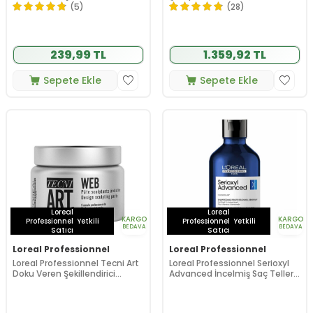
(5)
(28)
239,99 TL
1.359,92 TL
Sepete Ekle
Sepete Ekle
Loreal
Loreal
KARGO
KARGO
Professionnel
Yetkili
Professionnel
Yetkili
BEDAVA
BEDAVA
Satıcı
Satıcı
Loreal Professionnel
Loreal Professionnel
Loreal Professionnel Tecni Art
Loreal Professionnel Serioxyl
Doku Veren Şekillendirici
Advanced İncelmiş Saç Telleri
Macun 150 ml
için Yoğunluk Kazandıran
Şampuan 300 ml