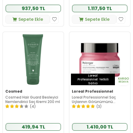
937,50 TL
1.117,50 TL
Sepete Ekle
Sepete Ekle
Loreal
KARGO
Professionnel
Yetkili
BEDAVA
Satıcı
Cosmed
Loreal Professionnel
Cosmed Hair Guard Besleyici
Loreal Professionnel Saç
Nemlendirici Saç Kremi 200 ml
Uçlarının Görünümünü
Yenileyici ve Yoğunlaştırıcı
(4)
(3)
Maske 250 ml
419,94 TL
1.410,00 TL