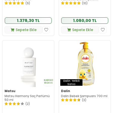
Takviye Edici Gıda 60 Tablet
(9)
(10)
1.378,30 TL
1.080,00 TL
Sepete Ekle
Sepete Ekle
KARGO
Dalin
Yetkili
BEDAVA
Satıcı
Matsu
Dalin
Matsu Harmony Saç Parfümü
Dalin Bebek Şampuanı 700 ml
50 ml
(3)
(2)