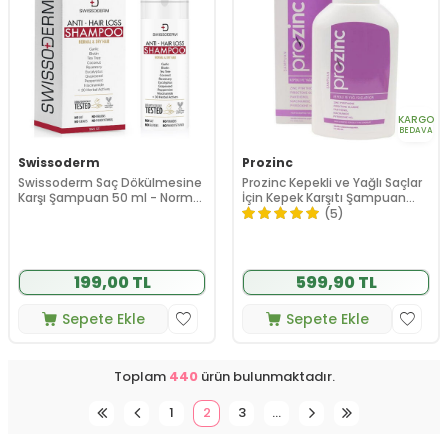
KARGO
BEDAVA
Swissoderm
Prozinc
Swissoderm Saç Dökülmesine
Prozinc Kepekli ve Yağlı Saçlar
Karşı Şampuan 50 ml - Normal
İçin Kepek Karşıtı Şampuan
Kuru Saç Tipi
300ml
(5)
199,00 TL
599,90 TL
Sepete Ekle
Sepete Ekle
Toplam
440
ürün bulunmaktadır.
1
2
3
…