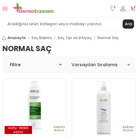
0
0
Ara
Anasayfa
Saç Bakımı
Saç Tipi ve İhtiyaç
Normal Saç
NORMAL SAÇ
Filtre
KARGO
KARGO
Vichy
Yetkili
BEDAVA
BEDAVA
Satıcı