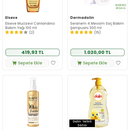
KARGO
BEDAVA
Elseve
Dermadolin
Elseve Mucizevi Canlandırıcı
Seranem 4 Mevsim Saç Bakım
Bakım Yağı 100 ml
Şampuanı 300 ml
(2)
(15)
419,93 TL
1.020,00 TL
Sepete Ekle
Sepete Ekle
Dalin
Yetkili
Satıcı