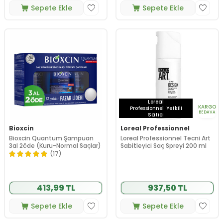
Sepete Ekle
Sepete Ekle
Loreal
KARGO
Professionnel
Yetkili
BEDAVA
Satıcı
Bioxcin
Loreal Professionnel
Bioxcin Quantum Şampuan
Loreal Professionnel Tecni Art
3al 2öde (Kuru-Normal Saçlar)
Sabitleyici Saç Spreyi 200 ml
(17)
413,99 TL
937,50 TL
Sepete Ekle
Sepete Ekle