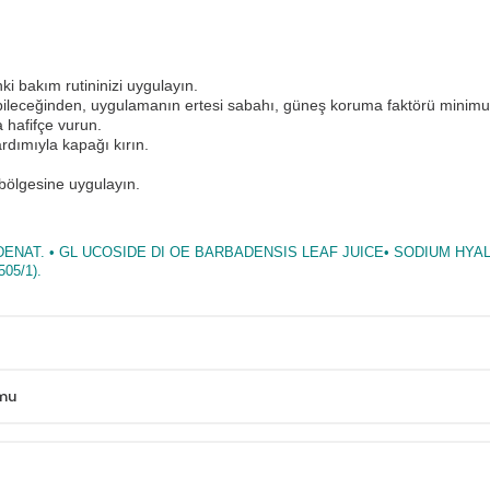
ki bakım rutininizi uygulayın.
ttırabileceğinden, uygulamanın ertesi sabahı, güneş koruma faktörü mini
 hafifçe vurun.
dımıyla kapağı kırın.
bölgesine uygulayın.
 DENAT. • GL UCOSIDE DI OE BARBADENSIS LEAF JUICE• SODIUM 
05/1).
umu