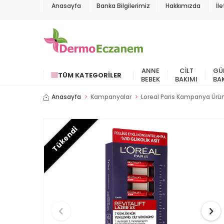
Anasayfa
Banka Bilgilerimiz
Hakkımızda
İl
ANNE
CILT
GÜ
TÜM KATEGORILER
BEBEK
BAKIMI
BA
Anasayfa
Kampanyalar
Loreal Paris Kampanya Ürün
Tükendi