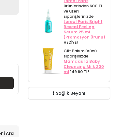
Loreal Paris
ürünlerinden 600 TL
ve üzeri
siparişlerinizde
Loreal Paris Bright
Reveal Peeling
Serum 25 ml
(Promosyon Ürünü)
HEDİYE!
Cilt Bakım ürünü
siparişinizde
Mamaaura Baby
Cleansing Milk 200
ml
149.90 TL!
Sağlık Beyanı
ni Ara