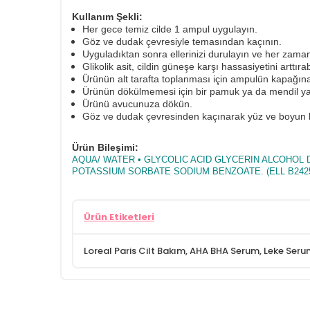
Kullanım Şekli:
Her gece temiz cilde 1 ampul uygulayın.
Göz ve dudak çevresiyle temasından kaçının.
Uyguladıktan sonra ellerinizi durulayın ve her zaman
Glikolik asit, cildin güneşe karşı hassasiyetini ar
Ürünün alt tarafta toplanması için ampulün kapağına
Ürünün dökülmemesi için bir pamuk ya da mendil yar
Ürünü avucunuza dökün.
Göz ve dudak çevresinden kaçınarak yüz ve boyun 
Ürün Bileşimi:
AQUA/ WATER • GLYCOLIC ACID GLYCERIN ALCOHOL
POTASSIUM SORBATE SODIUM BENZOATE. (ELL B2425
Ürün Etiketleri
Loreal Paris Cilt Bakım
,
AHA BHA Serum
,
Leke Ser