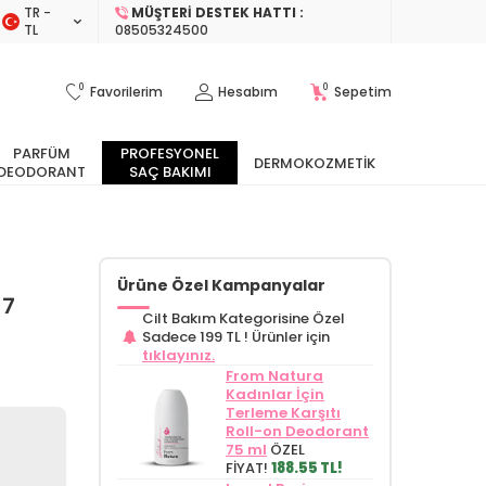
TR −
MÜŞTERI DESTEK HATTI :
TL
08505324500
0
0
Favorilerim
Hesabım
Sepetim
PARFÜM
PROFESYONEL
DERMOKOZMETIK
DEODORANT
SAÇ BAKIMI
Ürüne Özel Kampanyalar
 7
Cilt Bakım Kategorisine Özel
Sadece 199 TL !
Ürünler için
tıklayınız.
From Natura
Kadınlar İçin
Terleme Karşıtı
Roll-on Deodorant
75 ml
ÖZEL
FİYAT!
188.55 TL!