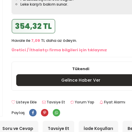
Leke karşıtı bakım sunar.
354,32 TL
Havale ile
7,09
TL daha az ödeyin.
Üretici / İthalatçı firma bilgileri için tıklayınız
Tükendi
Gelince Haber Ver
Listeye Ekle
Tavsiye Et
Yorum Yap
Fiyat Alarmı
Paylaş
Soru ve Cevap
Tavsiye Et
İade Koşulları
Be