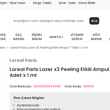
etişim - Bize Yazın
Kargo Takibi
İptal - İade - Sorun Bildir
Ara
NEŞ
SAÇ
KIŞISEL
VITAMIN
AĞIZ
MAKYAJ
KIMI
BAKIMI
BAKIM
SAĞLIK
BAKIMI
leri
Loreal Paris Lazer x3 Peeling Etkili Ampul 7 Adet x 1 ml
Loreal Paris
Loreal Paris Lazer x3 Peeling Etkili Ampul
Adet x 1 ml
Ürün Barkodu :
3600523834365
Ürün Kodu :
68039
Öne Çıkan Bilgiler
Aydınlatıcıdır.
Pürüzsüzleştirici etki sağlar.