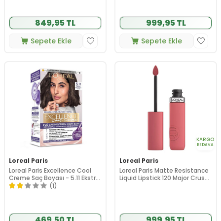
849,95 TL
999,95 TL
Sepete Ekle
Sepete Ekle
KARGO
BEDAVA
Loreal Paris
Loreal Paris
Loreal Paris Excellence Cool
Loreal Paris Matte Resistance
Creme Saç Boyası - 5.11 Ekstra
Liquid Lipstick 120 Major Crush
Küllü Açık Kahve
5 ml
(1)
469,50 TL
999,95 TL