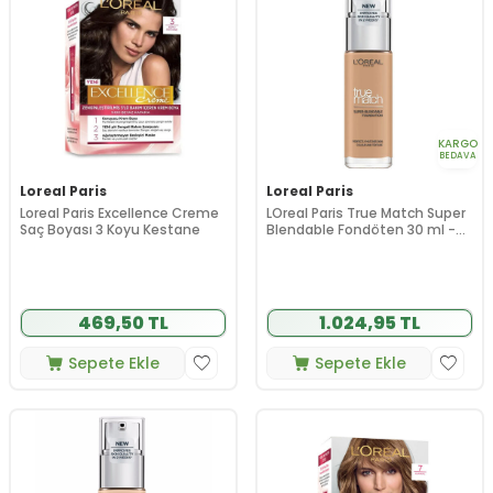
KARGO
BEDAVA
Loreal Paris
Loreal Paris
Loreal Paris Excellence Creme
LOreal Paris True Match Super
Saç Boyası 3 Koyu Kestane
Blendable Fondöten 30 ml -
2R 2C - Rose
469,50 TL
1.024,95 TL
Sepete Ekle
Sepete Ekle