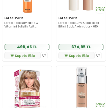
KARGO
BEDAVA
Loreal Paris
Loreal Paris
Loreal Paris Revitalift C
Loreal Paris Lumi Glass Islak
Vitamini Salisilik Asit
Bitişli Stick Aydınlatıcı - 610
Aydınlatıcı Temizleme Jeli 150
ml
498,45 TL
674,95 TL
Sepete Ekle
Sepete Ekle
KARGO
BEDAVA