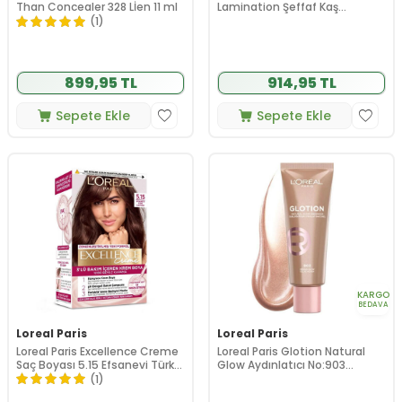
Than Concealer 328 Lİen 11 ml
Lamination Şeffaf Kaş
Sabitleyici 5 ml
(1)
899,95 TL
914,95 TL
Sepete Ekle
Sepete Ekle
KARGO
BEDAVA
Loreal Paris
Loreal Paris
Loreal Paris Excellence Creme
Loreal Paris Glotion Natural
Saç Boyası 5.15 Efsanevi Türk
Glow Aydınlatıcı No:903
Kahvesi
Medium Glow 40 ml
(1)