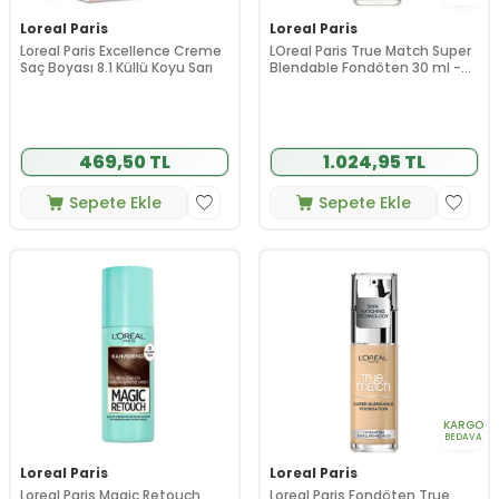
Loreal Paris
Loreal Paris
Loreal Paris Excellence Creme
LOreal Paris True Match Super
Saç Boyası 8.1 Küllü Koyu Sarı
Blendable Fondöten 30 ml -
3R 3C - Rose Beige
469,50 TL
1.024,95 TL
Sepete Ekle
Sepete Ekle
KARGO
BEDAVA
Loreal Paris
Loreal Paris
Loreal Paris Magic Retouch
Loreal Paris Fondöten True