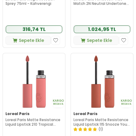
Sprey 75ml - Kahverengi
Match 2N Neutral Undertone
30 ml
316,74 TL
1.024,95 TL
Sepete Ekle
Sepete Ekle
KARGO
KARGO
BEDAVA
BEDAVA
Loreal Paris
Loreal Paris
Loreal Paris Matte Resistance
Loreal Paris Matte Resistance
Liquid Lipstick 210 Tropical
Liquid Lipstick 115 Snooze Your
Vacay
Alarm
(1)