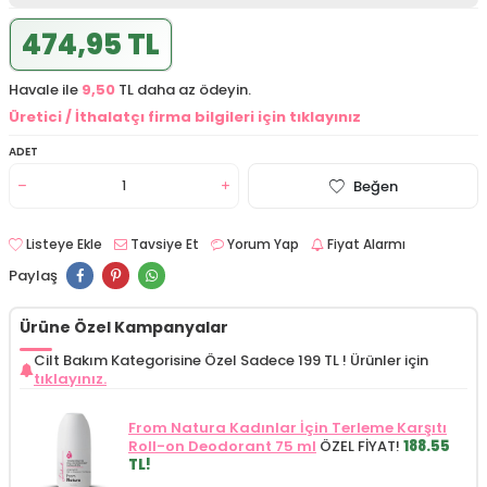
474,95 TL
Havale ile
9,50
TL daha az ödeyin.
Üretici / İthalatçı firma bilgileri için tıklayınız
ADET
Beğen
Listeye Ekle
Tavsiye Et
Yorum Yap
Fiyat Alarmı
Paylaş
Ürüne Özel Kampanyalar
Cilt Bakım Kategorisine Özel Sadece 199 TL !
Ürünler için
tıklayınız.
From Natura Kadınlar İçin Terleme Karşıtı
Roll-on Deodorant 75 ml
ÖZEL FİYAT!
188.55
TL!