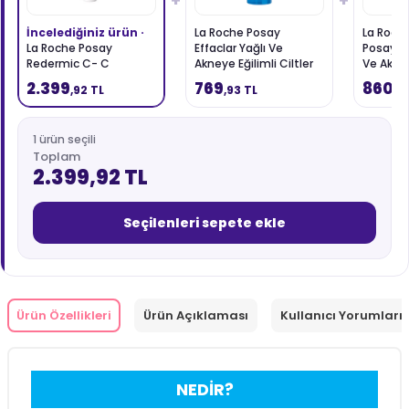
+
+
İncelediğiniz ürün ·
La Roche Posay
La Roch
La Roche Posay
Effaclar Yağlı Ve
Posay Ef
Redermic C- C
Akneye Eğilimli Ciltler
Ve Akney
Vitamini İçerikli
İçin Salisilik Asit İçeren
Ciltler i
2.399
769
860
,92 TL
,93 TL
,9
Yaşlanma Karşıtı Göz
Tonik 200 ml
Temizle
Çevresi Bakım Kremi 15
ml
1 ürün seçili
Toplam
2.399,92 TL
Seçilenleri sepete ekle
Ürün Özellikleri
Ürün Açıklaması
Kullanıcı Yorumları 
NEDİR?