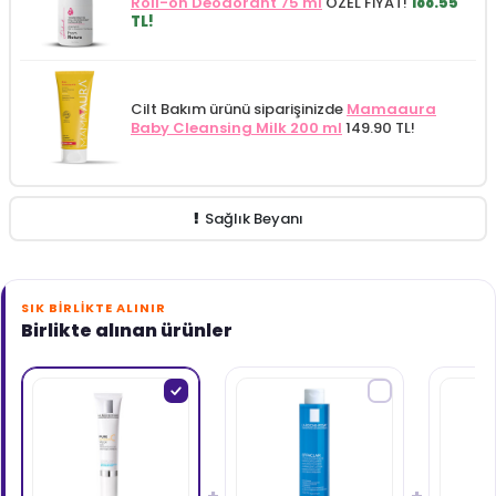
Roll-on Deodorant 75 ml
ÖZEL FİYAT!
188.55
TL!
Cilt Bakım ürünü siparişinizde
Mamaaura
Baby Cleansing Milk 200 ml
149.90 TL!
Sağlık Beyanı
SIK BIRLIKTE ALINIR
Birlikte alınan ürünler