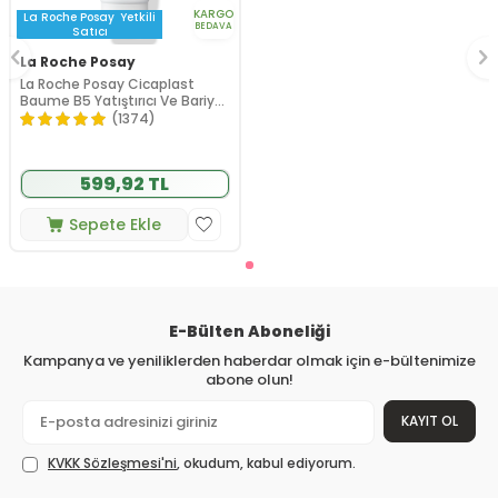
KARGO
La Roche Posay
Yetkili
BEDAVA
Satıcı
La Roche Posay
La Roche Posay Cicaplast
Baume B5 Yatıştırıcı Ve Bariyer
Onarıcı Bakım Kremi 40 ml
(1374)
599,92 TL
Sepete Ekle
E-Bülten Aboneliği
Kampanya ve yeniliklerden haberdar olmak için e-bültenimize
abone olun!
KAYIT OL
KVKK Sözleşmesi'ni
, okudum, kabul ediyorum.