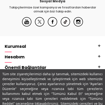
Sosyal Medya
Takipçilerimize özel kampanya ve fırsatlardan haberdar
olmak için bizi takip edin.
Kurumsal
Hesabım
Önemli Bağlantılar
Tüm site ziyaretçilerimizi daha iyi tanımak, sitemizdeki kullanıcı
Adres & İletişim
deneyimini kişiselleştirmek ve iyileştirmek için web sitemizde
çerezler kullanıyoruz. Çerez ayarlarınızı yönetmek için “Ayarları
Uygulamalarımız
Düzenle” seçeneğine veya rızanıza tabi tüm çerezlerin
kullanımını kabul etmek için “Tümünü Kabul Et” seçeneğine
veya rızanıza tabi tüm çerezleri reddetmek için “Tümünü
Reddet” seçeneğine tıklayabilirsiniz. Sitemizdeki çerezleri ve bu